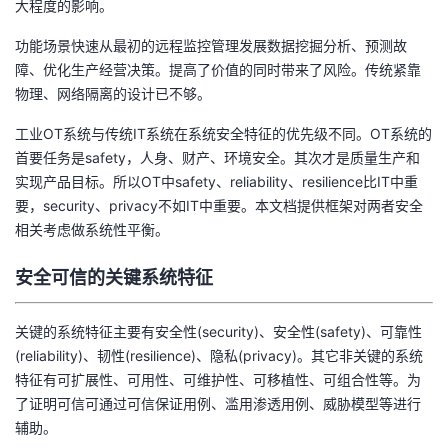
大程度的影响。
者
功能场景快速从最初的远程监控管理发展数据挖掘分析、预测故
障、优化生产经营决策。提高了价值的同时带来了风险。传统紧靠
我
物理、网络隔离的设计已不够。
的
我
工业OT系统与传统IT系统在系统安全特征的优先级不同。OT系统的
首要任务是safety，人身、财产、环境安全。其次才是质量生产和
博
的
我
实现产品目标。所以OT中safety、reliability、resilience比IT中重
要，security、privacy不如IT中重要。本文档提供框架对两者安全
客
论
的
我
相关考虑做系统性平衡。
安全可信的关键系统特征
坛
圈
的
我
子
直
的
我
关键的系统特征主要有安全性(security)、安全性(safety)、可靠性
(reliability)、韧性(resilience)、隐私(privacy)。其它非关键的系统
我
播
活
的
特征有可扩展性、可用性、可维护性、可移植性、可组合性等。为
了证明可信可通过可信保证用例、滥用渗透用例、威胁模型等进行
我
动
关
的
辅助。