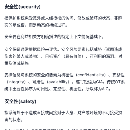
我
注
的
安全性(security)
开
指保护系统免受意外或未经授权的访问、修改或破坏的状态，非静
的
Programs
发
态的是或否，而是动态的持续过程。
支
者
安全要在利益相关方明确描述的特定上下文情况基础下。
持
学
安全保证通常根据风险来评估。安全风险要素包括威胁（试图造成
伤害的某人或某物）、目标资产（具有价值）、可利用的漏洞、对
我
策及消减措施。
堂
支撑信息与系统的安全的要素为机密性（confidentiality）、完整性
的
我
我
（integrity）、可用性（avaiability），缩写短语为CIA。传统OT系
统中重要性排序为可用性、完整性、机密性，所以称为AIC。
技
的
的
我
安全性(safety)
术
云
课
的
我
指系统处于不造成直接或间接对于人身、财产或环境的不可接受损
支
声
害的状态。
程
认
的
我