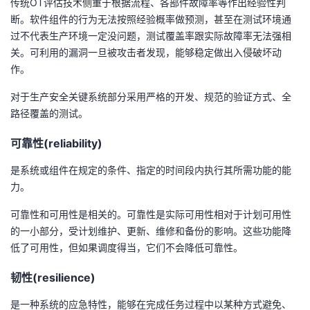
传统OT评估技术侧重于根据流程、各部件故障率等作出经验性判
持
建
证
实
的
断。软件组件的行为无法按照经验概率做预测，甚至在测试环境通
过不代表生产环境一定没问题，测试覆盖率跟实际故障率无法强相
议
验
收
关。可利用的漏洞一旦被攻击者发现，能够稳定做出入侵破坏动
作。
藏
对于生产安全关键系统部分采用严格的开发、规范的验证方式、全
路径覆盖的测试。
可靠性(reliability)
是系统或组件在规定的条件、指定的时间段内执行其所需功能的能
力。
可靠性和可用性是相关的。可靠性是实际可用性相对于计划可用性
的一小部分，受计划维护、更新、维修和备份的影响。这些功能降
低了可用性，但如果调度得当，它们不会降低可靠性。
韧性(resilience)
是一种系统的应急特性，能够在完成任务过程中以某种方式避免、