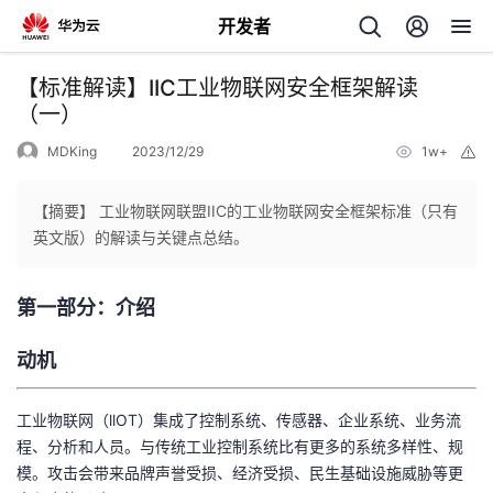
开发者
返
【标准解读】IIC工业物联网安全框架解读
回
（一）
MDKing
2023/12/29
1w+
举
报
【摘要】 工业物联网联盟IIC的工业物联网安全框架标准（只有
英文版）的解读与关键点总结。
个
第一部分：介绍
我
人
动机
的
主
工业物联网（llOT）集成了控制系统、传感器、企业系统、业务流
开
页
程、分析和人员。与传统工业控制系统比有更多的系统多样性、规
模。攻击会带来品牌声誉受损、经济受损、民生基础设施威胁等更
发