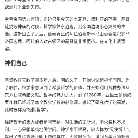
欧洲几乎全部失传。
幸亏帝国势力有限，东边只到今天的土耳其、叙利亚的范围。基督
徒烧毁神庙的时候，哲学家往东逃跑，到帝国边境小心翼翼的生
活。波斯国亡了之后，信奉真正的阿拉伯穆斯林马山更要进犯罗马
帝国边境。阿拉伯人对占领区的基督徒非常宽待。在文化上很宽
容。
神们自己
基督教在无敌了很多年之后，闲的久了，开始讨论起神学问题。为
了取胜，神学家意识到了希腊哲学的价值，并开始利用各种办法从
东方获取希腊文献。哲学的魅力之大，到了1260年，亚里士多德的
著作就已经成了每个教会学校的必修课。掀起了研究哲学的高潮，
此时被称为“经院哲学”。
经院哲学的集大成者是阿奎纳。对生活的无所求，不求名也不求
利，一心只想单纯地做学问。神学水平很高，被人称为“天使博士”。
提出了五种方法证明上帝的存在，大致概括为：世间万事万物都要