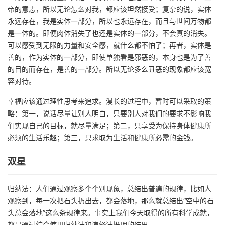
帝的意志，所以无论怎么对我，都应该坦然接受；复杂的说，实体
永远存在，我是实体一部分，所以也永远存在，而且与世间万物都
是一体的。即便肉体消失了也还是实体的一部分，不会真的消失。
可以感受到无限的力量和安全感，就什么都不怕了；再者，实体是
善的，作为实体的一部分，即使单独看是邪恶的，本身也是为了善
的目的而存在，是善的一部分。所以无论多么丑恶的现象都应该宽
容对待。
幸福应该通过理性思考来追求。漫长的过程中，暂时可以采取的策
略：第一，说话尽量让别人明白，只要别人对我们的要求不影响我
们实现自己的目标，就尽量满足；第二，只享受为保持身体健康所
必须的生活乐趣；第三，只求取为生活和健康所必需的金钱。
双星
归纳法：人们通过观察多个个别现象，总结出普遍的规律，比如人
观察到，每一次把石头扔出去，都会落地，那么就总结出“空中的石
头总会落地”这么条规律来。事实上我们今天取得的所有科学成就，
都是通过综合使用归纳法和演绎法推理的结果。