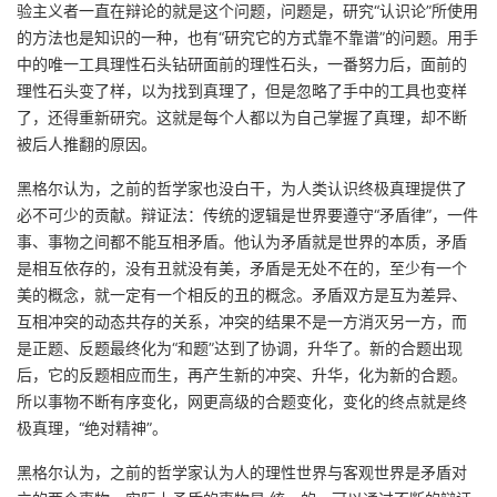
验主义者一直在辩论的就是这个问题，问题是，研究“认识论”所使用
的方法也是知识的一种，也有“研究它的方式靠不靠谱”的问题。用手
中的唯一工具理性石头钻研面前的理性石头，一番努力后，面前的
理性石头变了样，以为找到真理了，但是忽略了手中的工具也变样
了，还得重新研究。这就是每个人都以为自己掌握了真理，却不断
被后人推翻的原因。
黑格尔认为，之前的哲学家也没白干，为人类认识终极真理提供了
必不可少的贡献。辩证法：传统的逻辑是世界要遵守“矛盾律”，一件
事、事物之间都不能互相矛盾。他认为矛盾就是世界的本质，矛盾
是相互依存的，没有丑就没有美，矛盾是无处不在的，至少有一个
美的概念，就一定有一个相反的丑的概念。矛盾双方是互为差异、
互相冲突的动态共存的关系，冲突的结果不是一方消灭另一方，而
是正题、反题最终化为“和题”达到了协调，升华了。新的合题出现
后，它的反题相应而生，再产生新的冲突、升华，化为新的合题。
所以事物不断有序变化，网更高级的合题变化，变化的终点就是终
极真理，“绝对精神”。
黑格尔认为，之前的哲学家认为人的理性世界与客观世界是矛盾对