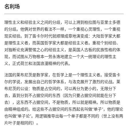
名利场
理性主义和经验主义之间的分歧，可以上溯到柏拉图与亚里士多德
的分歧。他俩对世界的看法不一样，一个重视心灵理性，一个重视
现实经验。到了笛卡尔时代就顺理成章地演变成：大陆哲学家大都
是理性主义者，而英国哲学家大都是经验主义者。重视个别经验、
对独断论充满警惕之心的经验主义，是英国人古板的民族性格的体
现，而试图从万物根本一劳永逸地建立一个大一统理论的理性主
义，正式荷兰和法国浪漫精神的代表。
法国的莱布尼茨是数学家，在哲学上是一个理性主义者。接受笛卡
尔的学说，发展出自己的哲学体系，与洛克展开了激烈的论战。莱
布尼茨的公设：物质是占空间的，可以再分为更小的，无限分下
去，直到分到不占据空间的东西（因为只要占据空间就能在分下
去），这东西不占据空间，不是物质，所以就是精神。所以物质是
由精神组成的。给这些不占据空间的东西起名叫做“单子”，他的理论
也叫做“单子论”。用逻辑推导出每一个单子都是不同的（世上没有两
片叶子是相同的）。