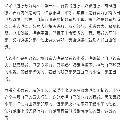
尼采把道德分为两种。第一种，弱者的道德，奴隶道德，畜群道
德，表面内容是同情、仁慈谦卑、平等，本质上是弱者为了掩盖自
己的恐惧、嫉妒、自私而用来限制强者的工具。第二种是强者的道
德，贵族道德，鼓励人们积极进取，特立独行，崇尚强大，鄙视软
弱，追求创新，拒绝平庸，代表了生命积极的一面。两者的区别
是，努力道德总是在禁止做这做那，贵族道德在鼓励人们自由创
造。
人的本性是残忍的。权力意志也是弱者的本质，也想彰显自己的意
志，驾驭弱者，但是没能力，只能躲在奴隶道德下，掩盖自己残忍
的本质。弱者是虚伪的，强者的残忍是彰显自己的本性，是正当
的。
尼采推崇强者，精英主义，希望能出现不被奴隶道德压制的，能够
完全按照自己的意志行动、充分发挥自己创造力的强者。尼采跟叔
本华一样认为世界是悲观的，但是解决办法不同于叔本华的禁欲，
认为是胆小的逃避行为，而是带有强烈的激情承认痛苦，迎战痛
苦。