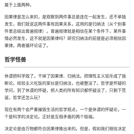
属于上面两种。
因果律是怎么来的，是观察到两件事总是连在一起发生，还不单独
发生，我们就说这两件事有因果关系，这用的是归纳法（从个别事
件里总结出普遍规律）。普遍规律就是相信在某个条件下，某件事
情必然发生，这不就是因果律吗？研究归纳法的前提是必须相信因
果律。两者循环论证了。
哲学怪兽
休谟把科学毁了。干掉了因果律、归纳法。把理性主义驳斥成了独
断论。经验主义吃饭的家伙是归纳法，也被整没了。哲学是怀疑的
学问，到了休谟的怀疑，把人类的所有知识都怀疑没了，只剩下荒
诞，哲学还怎么玩？
现在有两个会严重摧毁生活的哲学观点，一个是休谟的怀疑论，一
个是科学的决定论。正好是互相矛盾的两个极端。
决定论是由万物都符合因果律推出来的。但是，假如我们相信决定