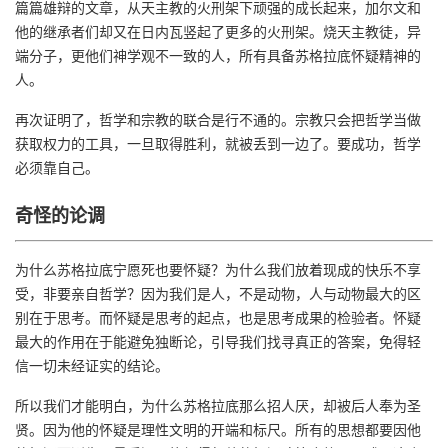
篇篇雄辩的文章，从天主教的火刑架下顽强的成长起来，加尔文和
他的继承者们却又在日内瓦竖起了更多的火刑架。烧天主教徒，异
端分子，更他们神学观不一致的人，所有具备苏格拉底怀疑精神的
人。
再次证明了，哲学和宗教的联合是行不通的。宗教只会把哲学当做
获取权力的工具，一旦取得胜利，就被丢到一边了。要成功，哲学
必须靠自己。
奇怪的论调
为什么苏格拉底宁愿死也要怀疑？为什么我们放着现成的快乐不享
受，非要亲自哲学？因为我们是人，不是动物，人与动物最大的区
别在于思考。而怀疑是思考的起点，也是思考成果的检验者。怀疑
最大的作用在于能避免独断论，引导我们找寻真正的答案，免得轻
信一切未经证实的结论。
所以我们才能明白，为什么苏格拉底那么招人厌，却被后人奉为圣
贤。因为他的怀疑是理性文明的开端和标尺。所有的思想都要因他