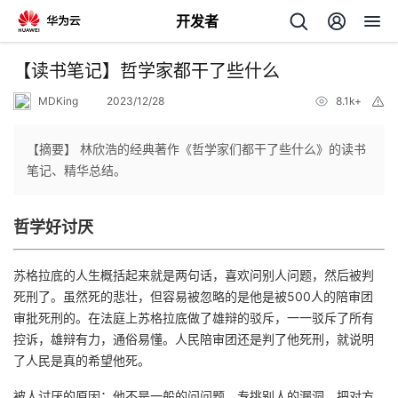
开发者
返
【读书笔记】哲学家都干了些什么
回
MDKing
2023/12/28
8.1k+
举
报
【摘要】 林欣浩的经典著作《哲学家们都干了些什么》的读书
笔记、精华总结。
个
哲学好讨厌
我
人
苏格拉底的人生概括起来就是两句话，喜欢问别人问题，然后被判
死刑了。虽然死的悲壮，但容易被忽略的是他是被500人的陪审团
的
主
审批死刑的。在法庭上苏格拉底做了雄辩的驳斥，一一驳斥了所有
控诉，雄辩有力，通俗易懂。人民陪审团还是判了他死刑，就说明
开
页
了人民是真的希望他死。
发
被人讨厌的原因：他不是一般的问问题，专挑别人的漏洞，把对方