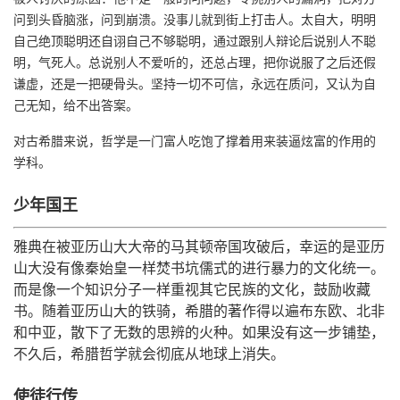
问到头昏脑涨，问到崩溃。没事儿就到街上打击人。太自大，明明
者
自己绝顶聪明还自诩自己不够聪明，通过跟别人辩论后说别人不聪
明，气死人。总说别人不爱听的，还总占理，把你说服了之后还假
我
谦虚，还是一把硬骨头。坚持一切不可信，永远在质问，又认为自
己无知，给不出答案。
的
我
对古希腊来说，哲学是一门富人吃饱了撑着用来装逼炫富的作用的
博
的
我
学科。
少年国王
客
论
的
我
雅典在被亚历山大大帝的马其顿帝国攻破后，幸运的是亚历
坛
圈
的
我
山大没有像秦始皇一样焚书坑儒式的进行暴力的文化统一。
而是像一个知识分子一样重视其它民族的文化，鼓励收藏
子
直
的
我
书。随着亚历山大的铁骑，希腊的著作得以遍布东欧、北非
和中亚，散下了无数的思辨的火种。如果没有这一步铺垫，
我
播
活
的
不久后，希腊哲学就会彻底从地球上消失。
我
动
关
的
使徒行传