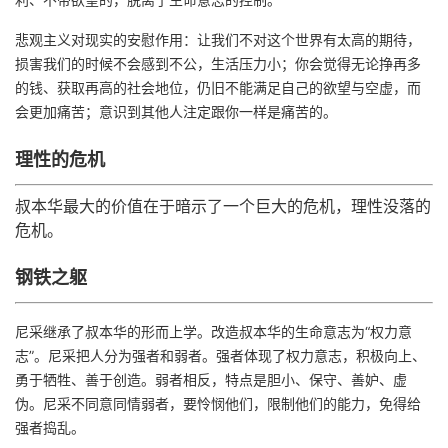
悲观主义对现实的安慰作用：让我们不对这个世界有太高的期待，
损害我们的时候不会感到不公，生活压力小；你会觉得无论挣再多
的钱、获取再高的社会地位，仍旧不能满足自己的欲望与空虚，而
会更加痛苦；意识到其他人注定跟你一样是痛苦的。
理性的危机
叔本华最大的价值在于暗示了一个巨大的危机，理性没落的
危机。
钢铁之躯
尼采继承了叔本华的形而上学。改造叔本华的生命意志为“权力意
志”。尼采把人分为强者和弱者。强者体现了权力意志，积极向上、
勇于牺牲、善于创造。弱者相反，特点是胆小、保守、善妒、虚
伪。尼采不同意同情弱者，要怜悯他们，限制他们的能力，免得给
强者捣乱。