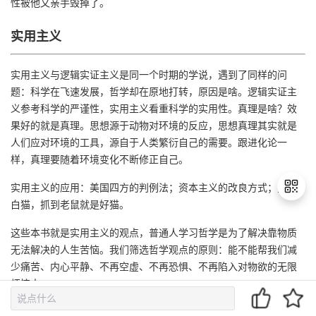
性被他又亲手毁掉了。
实用主义
实用主义与逻辑实证主义是同一个时期的学说，遇到了同样的问
题：科学在飞速发展，哲学却在原地打转，原因是啥。逻辑实证主
义参考科学的严谨性，实用主义看重科学的实用性。真理是啥？效
果好的就是真理。思想源于动物对环境的反应，思想真理其实就是
人们应对环境的工具，源自于人类繁衍自己的需要。跟进化论一
样，真理要随着环境变化不断修正自己。
实用主义的应用：美国四方的判例法；资本主义的改良方式；黑猫
白猫，抓到老鼠就是好猫。
这些本书就是实用主义的观点，普通人学习哲学是为了解决靠物质
退
无法解决的人生苦恼。我们筛选哲学观点的原则：能不能帮我们减
出
少痛苦、内心平静、不再空虚、不再恐惧、不再陷入对物欲的无限
登
烦恼中。
录