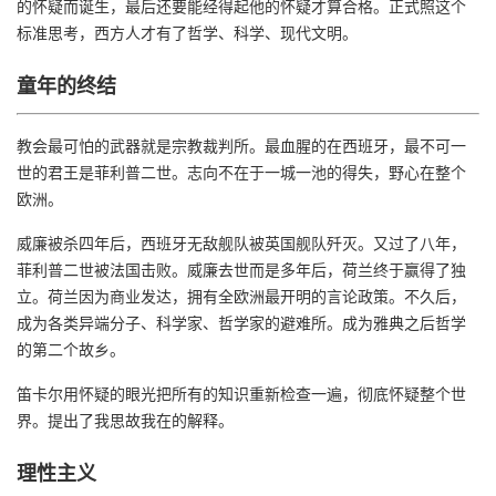
的怀疑而诞生，最后还要能经得起他的怀疑才算合格。正式照这个
标准思考，西方人才有了哲学、科学、现代文明。
童年的终结
教会最可怕的武器就是宗教裁判所。最血腥的在西班牙，最不可一
世的君王是菲利普二世。志向不在于一城一池的得失，野心在整个
欧洲。
威廉被杀四年后，西班牙无敌舰队被英国舰队歼灭。又过了八年，
菲利普二世被法国击败。威廉去世而是多年后，荷兰终于赢得了独
立。荷兰因为商业发达，拥有全欧洲最开明的言论政策。不久后，
成为各类异端分子、科学家、哲学家的避难所。成为雅典之后哲学
的第二个故乡。
笛卡尔用怀疑的眼光把所有的知识重新检查一遍，彻底怀疑整个世
界。提出了我思故我在的解释。
理性主义