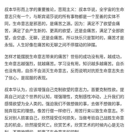
叔本华形而上学的重要推论，悲观主义：叔本华说，全宇宙的生命
意志只有一个，与斯宾诺莎说的所有事物都是一个至善的实体不
同，生命意志是邪恶的，是痛苦之源。因为：满足不了欲望会痛
苦，满足了会产生新的、更高的欲望，还是会痛苦，满足了全部欲
望，会空虚、无聊，还是会痛苦。所以快乐只是暂时的，痛苦才是
永恒。人生好像在痛苦和无聊之间不停摆动的钟摆。
怎样才能摆脱生命意志带来的痛苦？世俗的成功没有用，越成功，
生命意志越强烈，就越痛苦。学习没有用，知识越多越痛苦。自杀
也没有用，自杀不会消灭生命意志，反而说明对抗拒生命意志失去
了信心，是屈服的表现。
叔本华认为，应该增强自己克制欲望的意志力。首要克制性欲。提
高自己对这个世界的认知，增强理性，克制感性冲动，上升我们的
感情欲望为全人类的。强迫我们不做想做的事，去做不想做的事，
抛弃现实的理想。像苦行僧一样修行，用苦行来以致生命意志。不
反对别人损害自己，欣然接受任何损失，当做考验自己战胜生命意
志的机会，欣然接受死亡。欣赏艺术，欣赏艺术的时候内心是无功
利、不带欲望的，脱离了生命意志的控制。