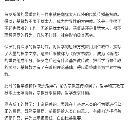
我
注
的
开
保罗所做的最重要的一件事就是向犹太人以外的民族传播基督教。
的
Programs
发
得以让基督教不限于犹太人，成为世界性的大宗教。这是一件很了
不起也很难的工作。无论是犹太教徒、基督徒还是非犹太人，都不
支
者
理解保罗的行为。几头不讨好，社会影响极其恶劣。
保罗拥有深厚的哲学功底，将哲学的思维方式应用到传教中，撰写
持
学
了大量的神学文章。这些后来被称为《保罗书信》，成为《新约》
的重要组成部分。保罗之后还有什么基督教传教士把哲学当做传教
我
堂
的武器，基督教才有了完善的理论基础，得以最终成长为世界性宗
教。
的
我
我
此时的哲学被称作“教父哲学”，沦为宗教宣传的幌子。哲学和宗教在
技
的
的
我
根本上无法协调，宗教要求信仰，哲学要求怀疑。
术
云
奥古斯丁的哲学：上帝是善的，表现在上帝对人类的行为要进行公
课
的
我
正的赏罚。既然要赏罚，前提是给人类自由意志，有能力选择行善
支
声
还是作恶，并为此承担责任。自由比善重要。
程
认
的
我