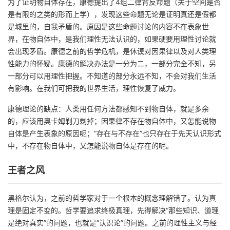
为了证明物自体存在，康德提出了4组二律背反命题（关于空间是否
是有限的之类的形而上学），发现这些命题无论是证明真还是假都
是城里的，自我矛盾的。原因是这些命题讨论的内容不在表象世
界，在物自体中，是我们理性无法认识的，如果硬要用理性讨论就
会出现矛盾。
康德之前的哲学危机，是休谟对因果律以及对人类理
性能力的怀疑。康德的解决办法是一分为二，一部分完全不知，另
一部分可以用理性把握。不知道的部分永远不知，不会对我们生活
有影响。在我们可把我的世界生活，理性恢复了威力。
康德理论的缺点：人类用任何方法都感知不到物自体，就是多余
的，应该用奥卡姆剃刀剃掉；因果律不存在物自体中，又怎能说物
自体是产生表象的原因呢；“存在与不存在”也只存在于先天认识形式
中，不存在物自体中，又怎能说物自体是存在的呢。
王者之风
黑格尔认为，之前的哲学家对于一个根本的概念理解错了。认为真
理是固定不变的。哲学要追求终极真理，先得解决“那些知识、道理
是绝对真实”的问题，也就是“认识论”的问题。之前的理性主义与经