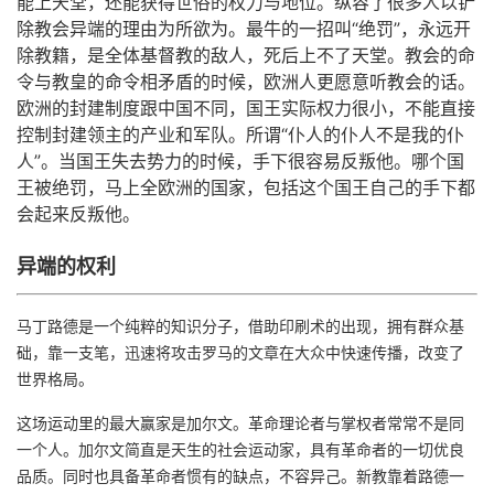
能上天堂，还能获得世俗的权力与地位。纵容了很多人以铲
除教会异端的理由为所欲为。最牛的一招叫“绝罚”，永远开
除教籍，是全体基督教的敌人，死后上不了天堂。教会的命
令与教皇的命令相矛盾的时候，欧洲人更愿意听教会的话。
欧洲的封建制度跟中国不同，国王实际权力很小，不能直接
控制封建领主的产业和军队。所谓“仆人的仆人不是我的仆
人”。当国王失去势力的时候，手下很容易反叛他。哪个国
王被绝罚，马上全欧洲的国家，包括这个国王自己的手下都
会起来反叛他。
异端的权利
马丁路德是一个纯粹的知识分子，借助印刷术的出现，拥有群众基
础，靠一支笔，迅速将攻击罗马的文章在大众中快速传播，改变了
世界格局。
这场运动里的最大赢家是加尔文。革命理论者与掌权者常常不是同
一个人。加尔文简直是天生的社会运动家，具有革命者的一切优良
品质。同时也具备革命者惯有的缺点，不容异己。新教靠着路德一