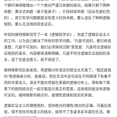
个脚印演绎推理出一个个绝对严谨又依据的结论。结果只剩下两种
命题：重言式命题（桌子是桌子）；片段经验命题（这朵花是红色
的）。其它哲学问题都是没有意义的伪命题，要么违反了种种逻辑
规则，要么无法用经验去证实。
年轻的维特根斯坦写了一本《逻辑哲学论》，完成了逻辑实证主义
的工作。以为自己解决了所有的哲学问题。“凡是可说的，都已经说
清楚；凡是不可说的，我们必须保持沉默”意思是：凡是符合逻辑实
证规则的语言，内容都很清晰明确，凡是不符合逻辑实证规则的语
言，说了也是没意义，就不用说了。
维特根斯坦后来发现，用逻辑分析语言的想法太天真了。“我还是我
吗”用逻辑来分析，是废话，但在生活中这句话在不同情境下有着不
同的丰富含义。语言不能仅停留在表面的逻辑分析上，得和每个情
景下的规则结合在一起才能显示真正的意思，这些规则是没有逻辑
可言的。维特根斯坦揭示的，是理性思维和现实的矛盾。
逻辑实证主义的理想很好，坚持绝对的理性/绝对的正确，可最后发
现，得不到任何有意义的结论，指导不了多姿多彩丰富的生活。理