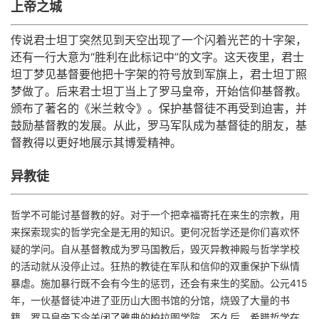
上帝之城
持
建
证
实
的
传说君士坦丁突然见到天空出现了一个闪着光芒的十字架，
议
验
收
还有一行大意为“胜利在此标记中”的文字。这天夜里，君士
坦丁梦见基督要他把十字架的符号放到军旗上，君士坦丁照
藏
梦做了。后来君士坦丁当上了罗马皇帝，开始信仰基督教。
颁布了著名的《米兰敕令》。保护基督徒不再受到迫害，并
鼓励基督教的发展。从此，罗马军队成为基督徒的朋友，基
督教得以更好地展示其博爱精神。
异教徒
哲学不可能讨基督教的好。对于一个把幸福寄托在来生的宗教，用
来探索现实的哲学完全是无用的知识。更何况哲学还是你们喜欢怀
疑的学问。自从基督教成为罗马国教后，毁灭异教神殿与哲学学校
的活动就从没停止过。狂热的教徒在军队和信仰的双重保护下纵情
暴虐。施加暴行既不会有今生的惩罚，还会有来生的奖励。公元415
年，一伙基督徒冲进了亚历山大图书馆的分馆，烧毁了大量的书
籍。罗马皇帝下令关闭了雅典的柏拉图学院。不久后，希腊哲学在