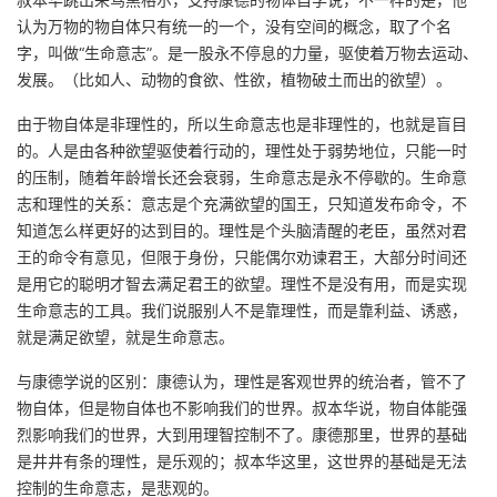
认为万物的物自体只有统一的一个，没有空间的概念，取了个名
字，叫做“生命意志”。是一股永不停息的力量，驱使着万物去运动、
发展。（比如人、动物的食欲、性欲，植物破土而出的欲望）。
由于物自体是非理性的，所以生命意志也是非理性的，也就是盲目
的。人是由各种欲望驱使着行动的，理性处于弱势地位，只能一时
的压制，随着年龄增长还会衰弱，生命意志是永不停歇的。生命意
志和理性的关系：意志是个充满欲望的国王，只知道发布命令，不
知道怎么样更好的达到目的。理性是个头脑清醒的老臣，虽然对君
王的命令有意见，但限于身份，只能偶尔劝谏君王，大部分时间还
是用它的聪明才智去满足君王的欲望。理性不是没有用，而是实现
生命意志的工具。我们说服别人不是靠理性，而是靠利益、诱惑，
就是满足欲望，就是生命意志。
与康德学说的区别：康德认为，理性是客观世界的统治者，管不了
物自体，但是物自体也不影响我们的世界。叔本华说，物自体能强
烈影响我们的世界，大到用理智控制不了。康德那里，世界的基础
是井井有条的理性，是乐观的；叔本华这里，这世界的基础是无法
控制的生命意志，是悲观的。