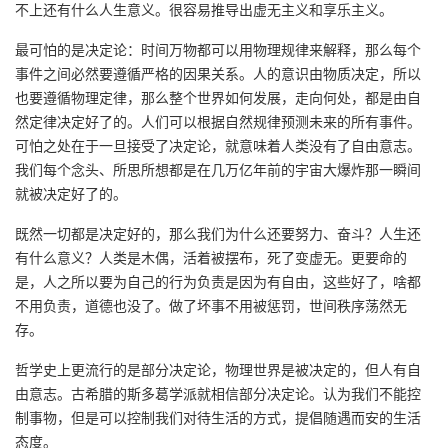
不上还有什么人生意义。很容易推导出虚无主义和享乐主义。
最可怕的是决定论：时间万物都可以用物理规律来解释，那么每个
事件之间必然要遵循严格的因果关系。人的意识由物质决定，所以
也要遵循物理定律，那么整个世界如何发展，走向何处，都是由自
然定律决定好了的。人们可以根据自然规律预测未来的所有事件。
可怕之处在于一旦接受了决定论，就意味着人类没有了自由意志。
我们每个念头、所思所想都是在几万亿年前的宇宙大爆炸那一瞬间
就被决定好了的。
既然一切都是决定好的，那么我们为什么还要努力、奋斗？人生还
有什么意义？人类是木偶，活着被摆布，死了变虚无。更要命的
是，人之所以要为自己的行为负责是因为有自由，这些好了，啥都
不用负责，道德也没了。做了坏事不用被惩罚，世间秩序荡然无
存。
哲学史上更流行的是部分决定论，物理世界是被决定的，但人有自
由意志。古希腊的斯多葛学派就相信部分决定论。认为我们不能控
制事物，但是可以控制我们对待生活的方式，提倡随遇而安的生活
态度。