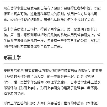
现在哲学事业已经发展到已经有了原则：要经得住各种怀疑，才能
保证它真实可信。这也是科学研究的原则。该用什么方法得出可
靠、经得住怀疑的结论呢。笛卡尔从欧氏几何学中找到了灵感。
笛卡尔连续做了三场梦，得到了两个启示。第一是发明了解析几
何。第二是，意识到可以把欧氏几何的系统应用到哲学研究上。哲
学体系应该像欧氏几何一样，先要有一些不言自明的公设，然后用
演绎推理的方式推导出整个哲学世界来。
形而上学
安德罗尼柯用“研究有形体的事物”和“研究没有形体的事物”，把亚里
士多德的著作分成了两大类。前一类编著在一起，起名《物理
学》，后一类哲学作品成为《物理学之后》，日本哲学家井上哲次
郎翻译为《形而上学》。形而上学研究的是高于物理学、看不见、
摸不着的学问。
形而上学回答的问题：人为什么要活着？世界的本质是（本体论）