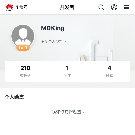
开发者
返
MDKing
回
更多个人资料
Lv.3
210
1
4
个
成长值
关注
粉丝
我
人
个人勋章
我
的
主
TA还没获得勋章~
我
的
开
页
我
的
开
发