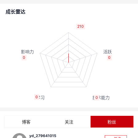
的
Programs
发
者
成长雷达
支
者
我
210
持
学
的
我
我
堂
博
的
我
0
0
的
我
客
论
的
我
我
技
的
坛
圈
的
我
的
我
0
0
术
云
子
直
的
我
课
的
我
支
声
播
活
的
程
认
的
我
博客
关注
粉丝
持
建
动
关
证
实
的
yd_279641015