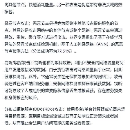
向其他节点，快速消耗能量。另一种攻击是伪造带有非法头域的数
据包。
恶意节点攻击：恶意节点是拒绝为网络中其他节点提供服务的节
点，其目的是攻击网络中的其他节点或整个网络。恶意节点会通过
篡改、重传、丢弃等方式进行攻击。业界专家提出了基于在线学习
算法的恶意节点信任检测机制、基于人工神经网络（ANN）的恶意
节点检测方法（分类成功率为77.51%）。
窃听/嗅探攻击：窃听也称为嗅探攻击，利用不安全的网络流量访问
用户发送或接收的数据。由于执行攻击时网络流量似乎正常，因此
很难检测到。此外，它通常发生在无保护或未加密的网络上，攻击
者通过在客户端和服务器上安装网络检测嗅探器来截获数据。窃听
可能导致个人或组织的重要隐私信息丢失或被截获，存在财务损失
和身份被盗的风险。
分布式拒绝服务(DDos)/Dos攻击：使用多台/单台计算器或机器来泛
洪目标资源，直到目标流域流量过载而无法响应正常请求或者崩
溃，从而阻止合法用户访问预期的服务或者资源。