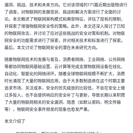
漏洞、挑战、技术和未来方向。它对该领域的171篇近期出版物进行
者
了调查，对物联网的发展现状、挑战和解决方案进行了全面的讨
论。本文概述了物联网架构模式和典型特征，评估了现有的限制，
我
并探索了增强物联网安全性的策略。此外，本文还深入探讨了已知
的物联网攻击，并讨论了应对这些挑战的安全对策和机制。对物联
的
我
网安全的功能需求进行了探索，并对相关技术和标准进行了探索。
最后，本文讨论了物联网安全的潜在未来研究方向。
博
的
我
随着物联网技术的发展与普及，消费者网络、工业网络、公共网络
等都协同物联网基础设置、云计算等完成支撑物联网设备在线化、
客
论
的
我
自动化、智能化的网络闭环。随着全球物联网规模不断扩大，消费
时长涌现了大量的物联网应用，由于大多数制造商在这个时期主要
坛
圈
的
我
追求市场、关注成本，安全的优先级放的比较低，不会在安全上做
过多投入，也不会提供响应的安全补丁与更新，导致长期以来积攒
子
直
的
我
了大量的物联网相关的安全漏洞、隐患（如默认密码、明文传输
等），物联网安全事件频发的现象也愈发严重。
我
播
活
的
本文介绍了
我
动
关
的