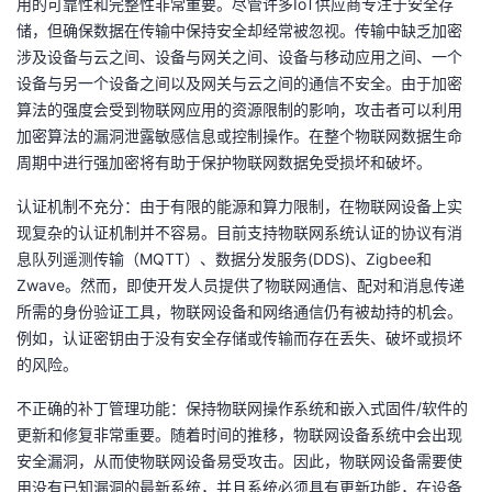
用的可靠性和完整性非常重要。尽管许多IoT供应商专注于安全存
储，但确保数据在传输中保持安全却经常被忽视。传输中缺乏加密
涉及设备与云之间、设备与网关之间、设备与移动应用之间、一个
设备与另一个设备之间以及网关与云之间的通信不安全。由于加密
算法的强度会受到物联网应用的资源限制的影响，攻击者可以利用
加密算法的漏洞泄露敏感信息或控制操作。在整个物联网数据生命
周期中进行强加密将有助于保护物联网数据免受损坏和破坏。
认证机制不充分：由于有限的能源和算力限制，在物联网设备上实
现复杂的认证机制并不容易。目前支持物联网系统认证的协议有消
息队列遥测传输（MQTT）、数据分发服务(DDS)、Zigbee和
Zwave。然而，即使开发人员提供了物联网通信、配对和消息传递
所需的身份验证工具，物联网设备和网络通信仍有被劫持的机会。
例如，认证密钥由于没有安全存储或传输而存在丢失、破坏或损坏
的风险。
不正确的补丁管理功能：保持物联网操作系统和嵌入式固件/软件的
更新和修复非常重要。随着时间的推移，物联网设备系统中会出现
安全漏洞，从而使物联网设备易受攻击。因此，物联网设备需要使
用没有已知漏洞的最新系统，并且系统必须具有更新功能，在设备