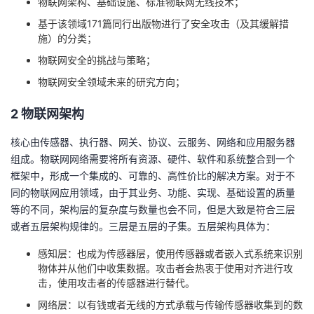
物联网架构、基础设施、标准物联网无线技术；
我
注
的
开
基于该领域171篇同行出版物进行了安全攻击（及其缓解措
施）的分类；
的
Programs
发
物联网安全的挑战与策略；
物联网安全领域未来的研究方向；
支
者
2 物联网架构
持
学
核心由传感器、执行器、网关、协议、云服务、网络和应用服务器
我
堂
组成。物联网网络需要将所有资源、硬件、软件和系统整合到一个
框架中，形成一个集成的、可靠的、高性价比的解决方案。对于不
的
我
我
同的物联网应用领域，由于其业务、功能、实现、基础设置的质量
等的不同，架构层的复杂度与数量也会不同，但是大致是符合三层
技
的
的
我
或者五层架构规律的。三层是五层的子集。五层架构具体为：
术
云
感知层：也成为传感器层，使用传感器或者嵌入式系统来识别
课
的
我
物体并从他们中收集数据。攻击者会热衷于使用对齐进行攻
击，使用攻击者的传感器进行替代。
支
声
程
认
的
我
网络层：以有钱或者无线的方式承载与传输传感器收集到的数