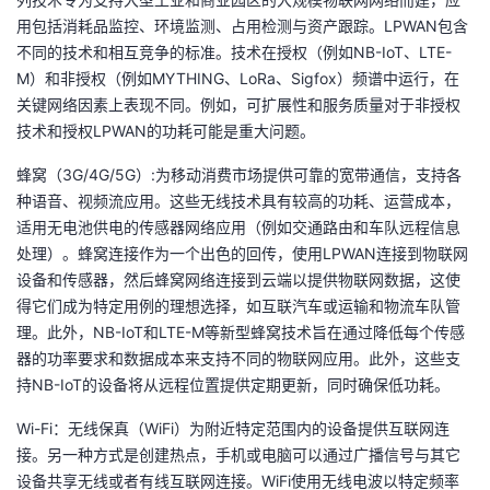
用包括消耗品监控、环境监测、占用检测与资产跟踪。LPWAN包含
不同的技术和相互竞争的标准。技术在授权（例如NB-IoT、LTE-
M）和非授权（例如MYTHING、LoRa、Sigfox）频谱中运行，在
关键网络因素上表现不同。例如，可扩展性和服务质量对于非授权
技术和授权LPWAN的功耗可能是重大问题。
蜂窝（3G/4G/5G）:为移动消费市场提供可靠的宽带通信，支持各
种语音、视频流应用。这些无线技术具有较高的功耗、运营成本，
适用无电池供电的传感器网络应用（例如交通路由和车队远程信息
处理）。蜂窝连接作为一个出色的回传，使用LPWAN连接到物联网
设备和传感器，然后蜂窝网络连接到云端以提供物联网数据，这使
得它们成为特定用例的理想选择，如互联汽车或运输和物流车队管
理。此外，NB-IoT和LTE-M等新型蜂窝技术旨在通过降低每个传感
器的功率要求和数据成本来支持不同的物联网应用。此外，这些支
持NB-IoT的设备将从远程位置提供定期更新，同时确保低功耗。
Wi-Fi：无线保真（WiFi）为附近特定范围内的设备提供互联网连
接。另一种方式是创建热点，手机或电脑可以通过广播信号与其它
设备共享无线或者有线互联网连接。WiFi使用无线电波以特定频率