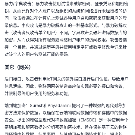
暴力/字典攻击：暴力攻击使用试错来破解密码、登录凭证和加密密
钥，从而允许对个人账户以及组织的系统和网络进行未经授权的访
问。攻击者通过在计算机上测试各种用户名和密码来获取用户的登
录信息。字典攻击是暴力破解攻击的一种基本形式。与暴力破解攻
击（攻击者只攻击单个用户）不同，字典攻击会破坏密码数据库的
加密，从而获得对所有服务或网络用户帐户的访问权限。攻击者选
择一个目标，并通过遍历字典并使用特定字符或数字修改单词来针
对该个人的用户名测试可能的密码。
其它（网关）
后门接口：攻击者利用IoT网关的额外端口进行后门认证，导致用户
信息泄露。因此，物联网网关制造商应仅实现必要的接口和协议，
并限制最终用户使用的服务和功能。
端到端加密：Suresh和Priyadarsini 提出了一种增强的现代对称加
密方法来保护数据，以确保在云端物联网数据传输和存储中的数据
安全。提出的增强型现代对称数据加密（EMSDE）是一种使用单个
密钥加密和解密数据的分组密码加密技术，旨在保护基于云的物联
网环境中的数据。结果表明，与其他现有加密技术相比，提出的