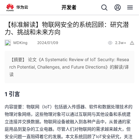
开发者
返
【标准解读】物联网安全的系统回顾：研究潜
回
力、挑战和未来方向
MDKing
2024/01/09
2.3w+
举
报
【摘要】 论文《A Systematic Review of IoT Security: Resea
rch Potential, Challenges, and Future Directions》的解读/译
个
读
我
人
1 引言
的
主
内容提要：物联网（IoT）包括嵌入传感器、软件和数据处理技术的
物理对象网络，这些物理对象可以通过互联网与其他设备和系统建
开
页
立连接并交换数据。物联网设备被融入到各种产品中，从普通的家
庭用品到复杂的工业电器。尽管人们对物联网的需求越来越大，但
发
安全问题一直阻碍着它的发展。本文系统回顾了IoT安全研究，关注