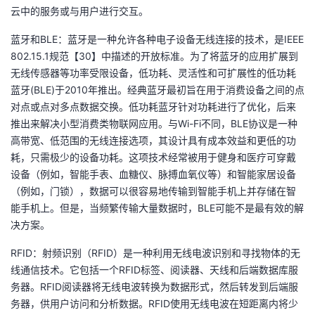
云中的服务或与用户进行交互。
蓝牙和BLE：蓝牙是一种允许各种电子设备无线连接的技术，是IEEE
802.15.1规范【30】中描述的开放标准。为了将蓝牙的应用扩展到
无线传感器等功率受限设备，低功耗、灵活性和可扩展性的低功耗
蓝牙(BLE)于2010年推出。经典蓝牙最初旨在用于消费设备之间的点
对点或点对多点数据交换。低功耗蓝牙针对功耗进行了优化，后来
推出来解决小型消费类物联网应用。与Wi-Fi不同，BLE协议是一种
高带宽、低范围的无线连接选项，其设计具有成本效益和更低的功
耗，只需极少的设备功耗。这项技术经常被用于健身和医疗可穿戴
设备（例如，智能手表、血糖仪、脉搏血氧仪等）和智能家居设备
（例如，门锁），数据可以很容易地传输到智能手机上并存储在智
能手机上。但是，当频繁传输大量数据时，BLE可能不是最有效的解
决方案。
RFID：射频识别（RFID）是一种利用无线电波识别和寻找物体的无
线通信技术。它包括一个RFID标签、阅读器、天线和后端数据库服
务器。RFID阅读器将无线电波转换为数据形式，然后转发到后端服
务器，供用户访问和分析数据。RFID使用无线电波在短距离内将少