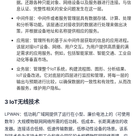
据。还跟各种只能对象、网络设备以及服务器进行连接。与信
持
建
证
实
的
息认证、完整性相关的安全问题发生在这一层。
议
验
收
中间件层：中间件或者服务管理层具有数据存储、计算、处理
和分析等功能。该层通过对接收到的数据进行处理来做出决
策，并根据设备地址和名称提供相应的服务。
藏
应用层：管理所有的基于从中间件层获取的信息的应用进程。
该层对接IoT设备、网络、用户交互。为用户提供高质量的满
足需求的应用服务。例如，包括智能家居、智能交通、工业自
动化等垂直市场。
业务层：管理整个IoT系统，构建流程图、图形、分析结果、
IoT设备改进。它对底层的四层进行监控和管理，将每一层的
输出与预期进行比较，以确保数据的一致性和有效性，从而改
善服务，维护用户隐私。
3 IoT无线技术
LPWAN：低功耗广域网提供了运行在小型、廉价电池上的（可使用
数年）大规模物联网网络所需的低功耗、低成本、长距离通信的收
发器。连接适合低频、低速传输数据，低移动性设备的场景。该系
列技术专为支持大型工业和商业园区的大规模物联网网络而建，应