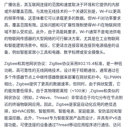
广播信息，其互联网连接的范围和速度取决于环境和它提供的内部
或外部覆盖范围。与其他无线技术的一个关键区别是，Wi-Fi以更高
的频率传输，这意味着它可以承载更多的数据。但Wi-Fi对功率要求
高，覆盖范围有限。这些问题和可扩展性限制使得Wi-Fi在物联网领
域不那么受欢迎。此外，由于高能耗要求，Wi-Fi通常不是电池供电
的物联网传感器的大型网络的可行解决方案，尤其是在工业物联网
和智能建筑场景中。相反，它更适合连接容易连接到电源插座的设
备，例如智能家居小工具和电器、数字标牌或安全摄像头。
Zigbee和其他网状协议：ZigBee协议采用802.15.4标准，是一种低
功耗、高可靠性的无线网络技术，设计用于短期通信，通常通过在
多个传感器节点上中继传感器数据来部署在网状拓扑中。与LPWAN
相比，Zigbee提供了更高的数据速率，但同时，由于网状配置，它
的能效要低得多。由于其物理距离短（<100米）,Zigbee和类似的
网状协议（例如，Z-Wave、Thread）非常适合于均匀分布在节点附
近的终端物联网应用。因此，Zigbee是家庭自动化应用的绝佳选
择，如HVAC控制、智能照明、智能电表、家庭能源、安防监控和智
能温控器。此外，Thread专为智能家居产品而设计，并具有IPv6连
接功能，可使连接的设备通过Thread移动应用程序进行通信、访问