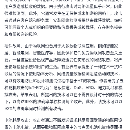
用户发送或接收的数据。由于执行攻击时网络流量似乎正常，因此
很难检测到。此外，它通常发生在无保护或未加密的网络上，攻击
者通过在客户端和服务器上安装网络检测嗅探器来截获数据。窃听
可能导致个人或组织的重要隐私信息丢失或被截获，存在财务损失
和身份被盗的风险。
硬件故障：由于物联网设备用于大多数物联网应用，例如智能家
居、智能电网、智能医疗等，因此保护它们免受物联网攻击至关重
要。一旦这些设备出现产品故障或遭受任何形式的网络攻击，将严
重影响设备系统和用户的生活。有业界专家提出了一种在不干扰IC
涉及的情况下使用功率分析、网络流量数据检测恶意活动的技术，
可以有效地防止IC设计和测试过程中基于HT的攻击。作者研究了五
种随机攻击的IoT-ED行为：隐蔽信道、DoS、ARQ、电力耗尽和模
拟攻击。结果表明，所提出的技术可以在不需要设计时干预的情况
下，以高达99%的准确率单独检测每个攻击。此外，该技术可以以
92%的准确率同时检测所有攻击。
电池耗尽攻击：攻击者通过不断发送请求耗尽资源受限的物联网设
备的电池电量，从而导致物联网应用中的节点因电池电量耗尽而拒