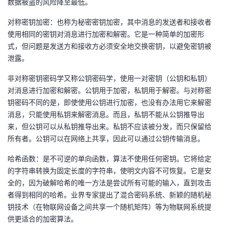
数据被盗的风险降至最低。
对称密钥加密：也称为秘密密钥加密，其中消息的发送者和接收者
使用相同的密钥对消息进行加密和解密。它是一种简单的加密形
式，但问题是发送方和接收方必须安全地交换密钥，以避免密钥被
泄露。
非对称密钥密码学又称公钥密码学，使用一对密钥（公钥和私钥）
对消息进行加密和解密。公钥用于加密，私钥用于解密。与对称密
钥密码不同的是，即使使用公钥进行加密，也没有办法用它来解密
消息，只能使用私钥来解密消息。而且，私钥不能从公钥推导出
来，但公钥可以从私钥推导出来。私钥不应该被分发，而只保留给
所有者。公钥可以在网络上共享，因此可以通过公钥传输消息。
哈希函数：是不可逆的单向函数，算法不使用任何密钥。它将给定
的字符串转换为固定长度的字符串，使明文内容不可恢复。它是安
全的，因为破解哈希的唯一方法是尝试所有可能的输入，直到攻击
者得到相同的哈希。业界专家提出了混合密码系统、新颖的随机秘
钥技术（在物联网设备之间共享一个随机矩阵）等为物联网系统提
供更适合的加密算法。