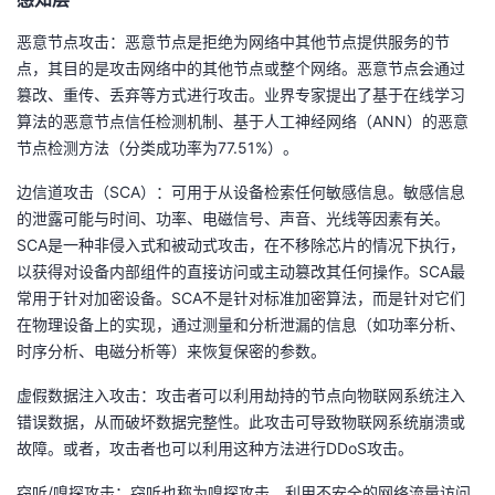
恶意节点攻击：恶意节点是拒绝为网络中其他节点提供服务的节
点，其目的是攻击网络中的其他节点或整个网络。恶意节点会通过
篡改、重传、丢弃等方式进行攻击。业界专家提出了基于在线学习
算法的恶意节点信任检测机制、基于人工神经网络（ANN）的恶意
节点检测方法（分类成功率为77.51%）。
边信道攻击（SCA）：可用于从设备检索任何敏感信息。敏感信息
的泄露可能与时间、功率、电磁信号、声音、光线等因素有关。
SCA是一种非侵入式和被动式攻击，在不移除芯片的情况下执行，
以获得对设备内部组件的直接访问或主动篡改其任何操作。SCA最
常用于针对加密设备。SCA不是针对标准加密算法，而是针对它们
在物理设备上的实现，通过测量和分析泄漏的信息（如功率分析、
时序分析、电磁分析等）来恢复保密的参数。
虚假数据注入攻击：攻击者可以利用劫持的节点向物联网系统注入
错误数据，从而破坏数据完整性。此攻击可导致物联网系统崩溃或
故障。或者，攻击者也可以利用这种方法进行DDoS攻击。
窃听/嗅探攻击：窃听也称为嗅探攻击，利用不安全的网络流量访问