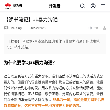
开发者
返
【读书笔记】非暴力沟通
回
MDKing
2023/12/28
1w+
举
报
【摘要】 马歇尔•卢森堡的经典著作《非暴力沟通》的读书笔
记、精华总结。
个
为什么要学习非暴力沟通？
我
人
语言以及表达方式有重大影响。我们虽然不认为自己的谈话方式是
暴力的，但我们的语言确实常常会引发自己或者他人的痛苦，让我
的
主
们难以体会到心中的爱。用非暴力沟通的方式来谈话或聆听，能使
我们情意相通、互相理解、乐于互助、觉察内心深处的需要，让我
开
页
们以全新的眼光看待人际关系 。
非暴力一词，指的是暴力消退后自
然流露的爱，这种方式在一些地方被称为爱的语言
。
发