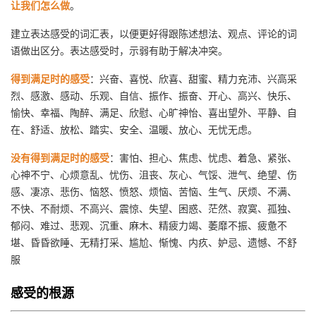
让我们怎么做
。
建立表达感受的词汇表，以便更好得跟陈述想法、观点、评论的词
语做出区分。表达感受时，示弱有助于解决冲突。
得到满足时的感受
：兴奋、喜悦、欣喜、甜蜜、精力充沛、兴高采
烈、感激、感动、乐观、自信、振作、振奋、开心、高兴、快乐、
愉快、幸福、陶醉、满足、欣慰、心旷神怡、喜出望外、平静、自
在、舒适、放松、踏实、安全、温暖、放心、无忧无虑。
没有得到满足时的感受
：害怕、担心、焦虑、忧虑、着急、紧张、
心神不宁、心烦意乱、忧伤、沮丧、灰心、气馁、泄气、绝望、伤
感、凄凉、悲伤、恼怒、愤怒、烦恼、苦恼、生气、厌烦、不满、
不快、不耐烦、不高兴、震惊、失望、困惑、茫然、寂寞、孤独、
郁闷、难过、悲观、沉重、麻木、精疲力竭、萎靡不振、疲惫不
堪、昏昏欲睡、无精打采、尴尬、惭愧、内疚、妒忌、遗憾、不舒
服
感受的根源