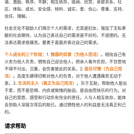
谐、激励、秩序、平静；相互依存，接纳、欣赏、亲密关系、社
区、体贴、成长、安全感、倾听、诚实、爱、信心、尊重、支持、
信任、理解。
社会文化不鼓励人们揭示个人的需求，尤其是妇女，强加了无私奉
献的社会期待，认为自己表达自己的需求是不好的，不道德的。无
法表达需求很痛苦。要勇于直面并表达自己的需求。
个人成长的三个阶段
：1.
情感的奴隶（为他人而活）
。相信自己有
义务为他人负责，牺牲自己迎合他人，把亲人看作负担，不甘愿地
不得不付出，沉重，会伤害彼此的关系。2.
面目可憎（为自己而
活）
。态度生硬得切断对他人的负责，对于他人遭遇痛苦无动于
衷。3.
生活的主人（真正为自己而活）
。乐于互助，帮助他人是出
于爱，而不是恐惧、内疚或惭愧的胁迫。是自由而快乐的行为。对
自己的意愿、感受和行动负有完全的责任。人与人相互依存，能体
会到助人深层次背后的助已。通过牺牲他人的利益是无法真正利己
的。
请求帮助