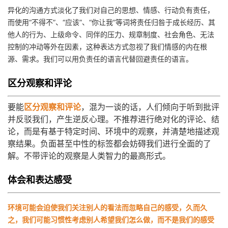
持
建
证
实
的
异化的沟通方式淡化了我们对自己的思想、情感、行动负有责任，
而使用“不得不”、“应该”、“你让我”等词将责任归咎于成长经历、其
议
验
收
他人的行为、上级命令、同伴的压力、规章制度、社会角色、无法
控制的冲动等外在因素，这种表达方式忽视了我们情感的内在根
藏
源、需求。我们可以用负责任的语言代替回避责任的语言。
区分观察和评论
要能
区分观察和评论
，混为一谈的话，人们倾向于听到批评
并反驳我们，产生逆反心理。不推荐进行绝对化的评论、结
论，而是有基于特定时间、环境中的观察，并清楚地描述观
察结果。负面甚至中性的标签都会妨碍我们进行全面的了
解。不带评论的观察是人类智力的最高形式。
体会和表达感受
环境可能会迫使我们关注别人的看法而忽略自己的感受，久而久
之，我们可能习惯性考虑别人希望我们怎么做，而不是我们的感受