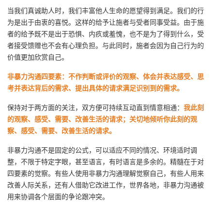
当我们真诚助人时，我们丰富他人生命的愿望得到满足。我们的行
者
为是出于由衷的喜悦。这样的给予让施者与受者同事受益。由于施
者的给予既不是出于恐惧、内疚或羞愧，也不是为了得到什么，受
我
者接受馈赠也不会有心理负担。与此同时，施者会因为自己行为的
价值更加欣赏自己。
的
我
非暴力沟通四要素：不作判断或评价的观察、体会并表达感受、思
博
的
我
考并表达背后的需求、提出具体的请求满足识别到的需求。
保持对于两方面的关注，双方便可持续互动直到情意相通：
我此刻
客
论
的
我
的观察、感受、需要、改善生活的请求；关切地倾听你此刻的观
察、感受、需要、改善生活的请求。
坛
圈
的
我
非暴力沟通不是固定的公式，可以适应不同的情况、环境适时调
子
直
的
我
整，不限于特定字眼，甚至语言，有时语言是多余的。精髓在于对
四要素的觉察。
有些人使用非暴力沟通理解觉察自己，有些人用来
我
播
活
的
改善人际关系，还有人借助它改进工作，世界各地，非暴力沟通被
用来协调各个层面的争论跟冲突。
我
动
关
的