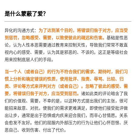
我
注
的
开
是什么蒙蔽了爱？
的
Programs
发
异化的沟通方式：
为了达到某个目的，将错误归咎于对方，应当受
支
者
到惩罚，忽略感受、需要，以致使彼此的疏远和伤害。
基础是性恶
论，认为人性本恶需要通过教育来控制天性，导致我们常常不敢直
持
学
视内心的感受、需要，认为其是邪恶的、不该的。这正是等级社会
用来控制底层人们的手段。
我
堂
当一个人（或者自己）的行为不符合我们的需求、期待时，我们习
惯上分析和确定错误的性质，使用批评、指责、辱骂、比较、归
的
我
我
类、评论等方式来评判对方（或者自己）。忽略了彼此的感受、需
要，将错误归咎于对方，应当受到惩罚。
诸如此类的评论暗含了我
技
的
的
我
们的价值观、需要，不幸的是，以这种方式提出我们的主张，很可
能招来敌意、对抗，使我们的需求更难满足，即使他们接受批评做
术
云
课
的
我
出让步，通常是出于恐惧或内疚来迎合我们，而非心甘情愿。关系
会愈发不友好。他们的屈服内外部压力的行为让他们心怀怨恨、厌
支
声
程
认
的
我
恶自己、收到伤害、付出了代价。