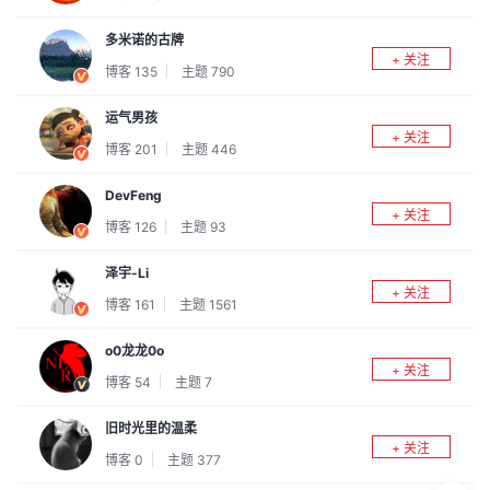
多米诺的古牌
+ 关注
博客
135
主题
790
运气男孩
+ 关注
博客
201
主题
446
DevFeng
+ 关注
博客
126
主题
93
泽宇-Li
+ 关注
博客
161
主题
1561
o0龙龙0o
+ 关注
博客
54
主题
7
旧时光里的温柔
+ 关注
博客
0
主题
377