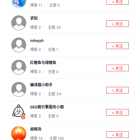
+ 关注
博客
11
主题
0
议
注
验
收
求知
藏
+ 关注
博客
0
主题
24
zdnyyh
+ 关注
博客
0
主题
1
红鲤鱼与绿鲤鱼
+ 关注
博客
0
主题
0
编译器小助手
+ 关注
博客
0
主题
34
GES图引擎服务小图
+ 关注
博客
3
主题
0
胡辣汤
+ 关注
博客
16
主题
160