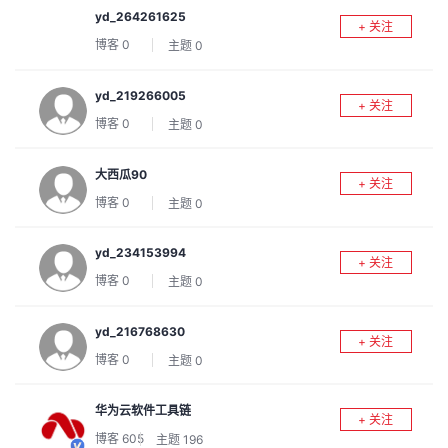
yd_264261625
+ 关注
博客
0
主题
0
yd_219266005
+ 关注
博客
0
主题
0
大西瓜90
+ 关注
博客
0
主题
0
yd_234153994
+ 关注
博客
0
主题
0
yd_216768630
+ 关注
博客
0
主题
0
华为云软件工具链
+ 关注
博客
605
主题
196