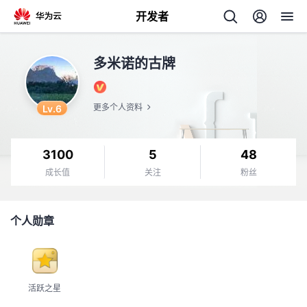
开发者
返
多米诺的古牌
回
Lv.6
更多个人资料
3100
5
48
个
成长值
关注
粉丝
我
人
个人勋章
我
的
主
我
的
开
页
活跃之星
我
的
开
发