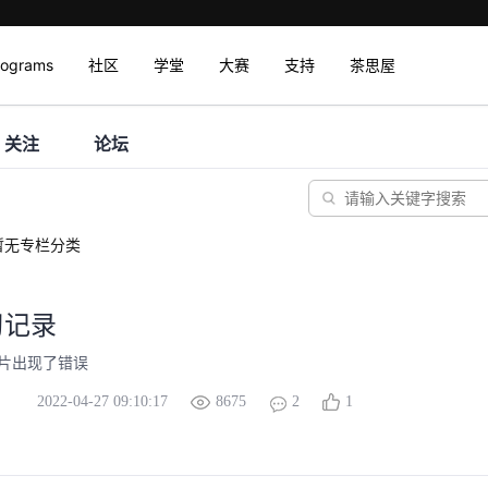
rograms
社区
学堂
大赛
支持
茶思屋
关注
论坛
暂无专栏分类
习记录
图片出现了错误
2022-04-27 09:10:17
8675
2
1