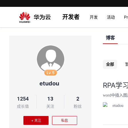
开发者
开发
活动
P
博客
全部
Lv.5
etudou
RPA学
word中插入
1254
13
2
etudou
成长值
关注
粉丝
+ 关注
私信