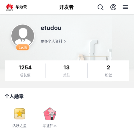
开发者
返
etudou
回
更多个人资料
Lv.5
1254
13
2
个
成长值
关注
粉丝
我
人
个人勋章
的
主
开
页
活跃之星
考证狂人
发