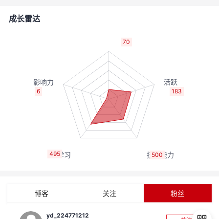
者
成长雷达
我
70
的
我
博
的
我
6
183
客
论
的
我
坛
圈
的
我
495
500
子
直
的
我
我
播
活
的
博客
关注
粉丝
我
动
关
的
yd_224771212