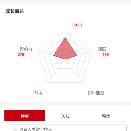
者
成长雷达
我
6130
的
我
博
的
我
275
135
客
论
的
我
坛
圈
的
我
0
0
子
直
的
我
我
播
活
的
博客
关注
粉丝
我
动
关
的