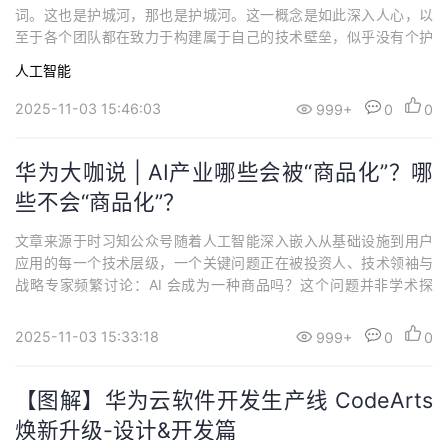
词。这也是护城河，那也是护城河。这一概念是如此深入人心，以
至于各个团队都在致力于构建属于自己的技术壁垒，似乎没有个护
城河，出门都不好意思和人打招呼。然而，这种看似稳固的思维实
人工智能
际上却暗藏危机： 当我们将技术门槛比作护城河时，实际上已经将
自己定义为被动防御的守城者。 真正的技术发展需要的不是固守城
2025-11-03 15:46:03
999+
0
0
池，而是主动出击，从守城思维转向攻城思维...
华为大咖说 | AI产业哪些会被“商品化”？哪
些不会“商品化”？
文章来源于时习知公众号随着人工智能深入嵌入从基础设施到用户
应用的每一个技术层级，一个关键问题正在被投资人、技术领袖与
战略专家频繁讨论：AI 会成为一种商品吗？这个问题并非学术探
讨，它直接关系到未来的市场结构、投资策略以及创新本质。有人
认为 AI 将复制搜索、云计算和社交网络的“赢家通吃”模式，形成垄
2025-11-03 15:33:18
999+
0
0
断格局。也有人认为 AI 更像存储或电力市场，将演变为一个竞争激
烈、碎片化的商品市场。更可能的...
【图解】华为云软件开发生产线 CodeArts
焕新升级-设计&开发篇