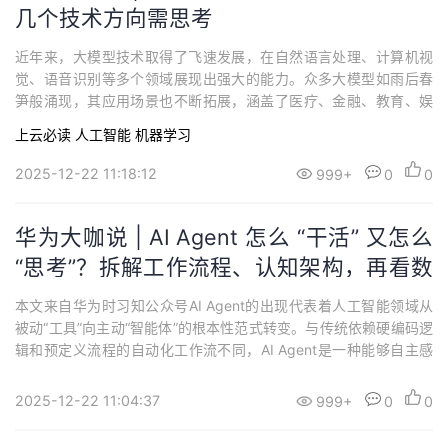
几个技术方向需思考
近年来，大模型技术取得了飞速发展，在自然语言处理、计算机视
觉、语音识别等多个领域展现出强大的能力。众多大模型如雨后春
笋般涌现，其应用场景也不断拓展，涵盖了医疗、金融、教育、娱
乐等各行各业。在医疗领域，大模型可辅助医生进行疾病诊断和治
上云必读
人工智能
机器学习
疗方案制定；在金融领域，能用于风险评估和投资决策；在教育领
域，可实现个性化学习和智能辅导。然而，随着大模型的广泛应
2025-12-22 11:18:12
999+
0
0
用，一系列问题也逐渐浮出水面。在价值观对齐方面，...
华为大咖说 | AI Agent 怎么 “干活” 又怎么
“思考”？拆解工作流程、认知架构，再看数
据架构演进新方向
本文来自华为时习知公众号AI Agent的出现代表着人工智能领域从
被动“工具”向主动“智能体”的根本性范式转变。与传统依赖硬编码逻
辑和预定义流程的自动化工作流不同，AI Agent是一种能够自主感
知环境、理解任务、进行决策和规划执行序列的智能系统。传统工
作流的执行路径是固定且预先指定的，无法适应动态变化的环境；
2025-12-22 11:04:37
999+
0
0
而AI Agent则能够评估不同决策的优劣，并为完成任务选择最佳的
行动方案。Age...