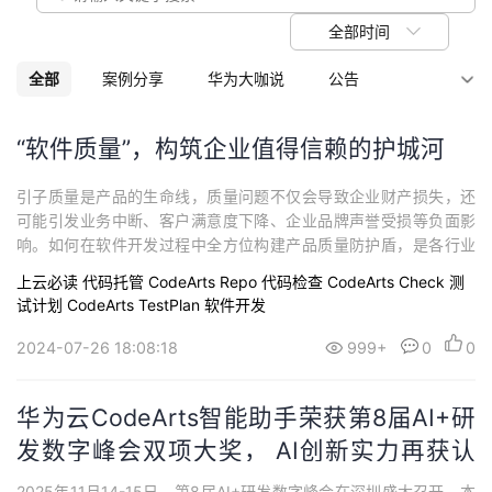
我
注
的
开
全部时间
的
Programs
发
全部
案例分享
华为大咖说
公告
支
者
大赛活动
新闻资讯
技术干货
“软件质量”，构筑企业值得信赖的护城河
持
产品介绍
学
引子质量是产品的生命线，质量问题不仅会导致企业财产损失，还
可能引发业务中断、客户满意度下降、企业品牌声誉受损等负面影
我
堂
响。如何在软件开发过程中全方位构建产品质量防护盾，是各行业
保障产品高质量的重要课题。 如何保障软件质量？保障高质量的产
上云必读
代码托管 CodeArts Repo
代码检查 CodeArts Check
测
的
我
品研发，需要在软件开发生命周期中实现有效的质量管理与控制，
我
试计划 CodeArts TestPlan
软件开发
让缺陷在开发、测试、部署各阶段无处遁形。从华为公司自身实践
来看，需要从代码质量、CI/CD流程质量、持...
技
的
的
我
2024-07-26 18:08:18
999+
0
0
术
云
课
的
我
华为云CodeArts智能助手荣获第8届AI+研
发数字峰会双项大奖， AI创新实力再获认
支
声
程
认
的
我
可
2025年11月14-15日，第8届AI+研发数字峰会在深圳盛大召开。本