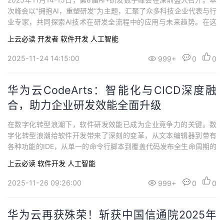
持
建
证
实
的
次峰会以“拥抱AI，重塑研发”为主题，汇聚了众多科技企业代表与行
业专家，共同探索AI技术在研发全流程中的应用与未来趋势。在这
议
验
收
场备受瞩目的行业盛会上，华为云CodeArts代码智能体凭借其在智
上云必读
开发者
软件开发
人工智能
能化研发领域的卓越创新与领先实践，一举荣获“AI+行动领航奖”与
藏
“AI研发应用场景创新奖”两项核心大奖。...
2025-11-24 14:15:00
999+
0
0
华为云CodeArts：智能化与CICD深度融
合，助力企业研发效能全面升级
在数字化转型浪潮下，软件研发效能已成为企业竞争力的关键。数
字化转型浪潮给软件开发带来了深刻的变革，从文本编辑器到带有
各种功能的IDE，从单一的命令行脚本到覆盖代码发布全生命周期的
CICD（持续集成/持续交付），技术不断推动着效率提升。现如今，
上云必读
软件开发
人工智能
人工智能正以前所未有的深度重塑各行各业。作为AI技术落地的典
型代表，华为云CodeArts软件开发生产线通过智能化与CICD的深度
2025-11-26 09:26:00
999+
0
0
融合，助力企业实现研发...
华为云再获殊荣！斩获中国信通院2025年