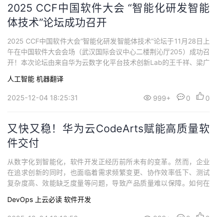
2025 CCF中国软件大会 “智能化研发智能
体技术”论坛成功召开
2025 CCF中国软件大会“智能化研发智能体技术”论坛于11月28日上
午在中国软件大会会场（武汉国际会议中心二楼荆沁厅205）成功召
开！本次论坛由来自华为云数字化平台技术创新Lab的王千祥、梁广
泰、边攀等专家及视界引擎CTO申博联合发起组织。该论坛邀请了
人工智能
机器翻译
业界知名专家天津大学陈俊洁教授、北京航空航天大学高祥副教
授、中山大学王焱林助理教授、中国科学院软件研究所孙泽宇副研
2025-12-04 18:25:31
999+
0
0
究员、华为边攀博士作专题...
又快又稳！华为云CodeArts赋能高质量软
件交付
从数字化到智能化，软件开发正经历前所未有的变革。然而，企业
在追求创新的同时，也面临着需求频繁变更、协作效率低下、测试
复杂度高、效能缺乏度量等问题，导致产品质量难以保障。如何在
软件开发生命周期中做到有效的质量管控，确保缺陷“无处遁形”？华
DevOps
上云必读
软件开发
为的答案是构建端到端、自动化、可度量的质量管理体系。华为云
软件开发生产线CodeArts集华为多年研发实践，打造端到端的质量