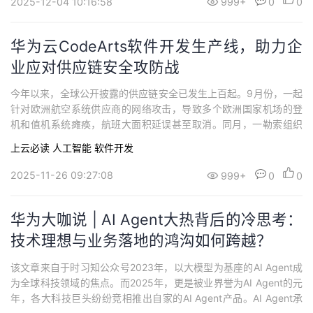
2025-12-04 10:16:58
999+
0
0
管理体系，以需求管理、测试管理、效...
华为云CodeArts软件开发生产线，助力企
业应对供应链安全攻防战
今年以来，全球公开披露的供应链安全已发生上百起。9月份，一起
针对欧洲航空系统供应商的网络攻击，导致多个欧洲国家机场的登
机和值机系统瘫痪，航班大面积延误甚至取消。同月，一勒索组织
宣称，他们从760家公司窃取了超过15亿条Salesforce记录，大量
上云必读
人工智能
软件开发
上市公司因此受到影响。由此可见，软件供应链已成为网络安全攻
击的重要渠道，攻击遍布各行各业，供应链安全漏洞已成全球威
2025-11-26 09:27:08
999+
0
0
胁。CodeArts两大子服务：...
华为大咖说 | AI Agent大热背后的冷思考：
技术理想与业务落地的鸿沟如何跨越？
该文章来自于时习知公众号2023年，以大模型为基座的AI Agent成
为全球科技领域的焦点。而2025年，更是被业界誉为AI Agent的元
年，各大科技巨头纷纷竞相推出自家的AI Agent产品。AI Agent承