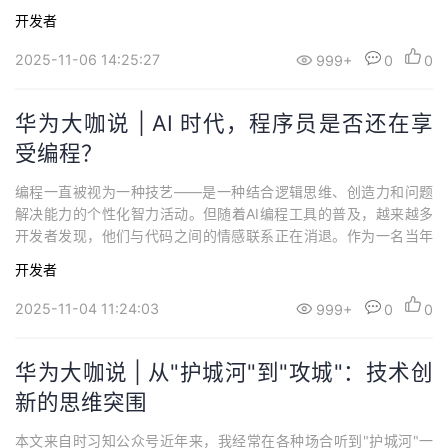
开发者
2025-11-06 14:25:27
999+
0
0
华为大咖说 | AI 时代，程序员是否还在享
受编程？
编程一直被视为一种技艺——是一种结合逻辑思维、创造力和问题
解决能力的个性化智力活动。但随着AI编程工具的普及，越来越多
开发者发现，他们与代码之间的情感联系正在消退。作为一名当年
情书都试图用C++来写的人，本人对这些变化的感觉有些复杂和纠
开发者
结。接下来，笔者将深入剖析在AI时代，程序员所经历的变化，并
分享个人的真切感受。 Part 01 生产力飙升，情感投入却在下滑202
2025-11-04 11:24:03
999+
0
0
5 年 5 月的一项调查显...
华为大咖说 | 从"护城河"到"攻城"：技术创
新的思维突围
本文来自时习知公众号近年来，我经常在各种场合听到"护城河"一