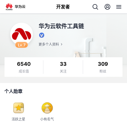
开发者
返
华为云软件工具链
回
Lv.7
更多个人资料
6540
33
309
个
成长值
关注
粉丝
我
人
个人勋章
的
主
开
页
活跃之星
小有名气
发