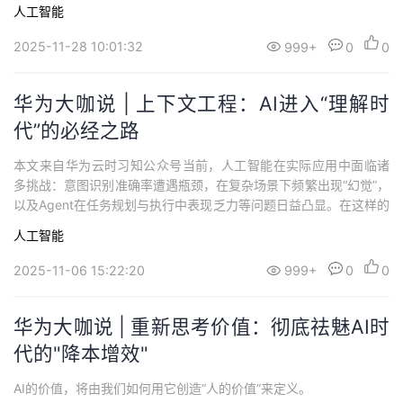
载着“颠覆生产力”的厚望，它仿佛拥有智慧，能够精准理解人类意
人工智能
图，自主拆解复杂任务，灵活调用各类工具，最终高效完成任务闭
环。资本和媒体为之沸腾，技术社区涌现出大量实验性Demo，仿
2025-11-28 10:01:32
999+
0
0
佛...
华为大咖说 | 上下文工程：AI进入“理解时
代”的必经之路
本文来自华为云时习知公众号当前，人工智能在实际应用中面临诸
多挑战：意图识别准确率遭遇瓶颈，在复杂场景下频繁出现“幻觉”，
以及Agent在任务规划与执行中表现乏力等问题日益凸显。在这样的
背景下，上下文工程应运而生，成为破解这些问题的关键路径。它
人工智能
有望打破现有局限，为AI系统注入更强的理解力与推理能力，引领
其从混沌走向清晰，从片面走向全面。 然而，如何真正有效地构建
2025-11-06 15:22:20
999+
0
0
和应用上下文工程？它应当以怎样的...
华为大咖说 | 重新思考价值：彻底祛魅AI时
代的"降本增效"
AI的价值，将由我们如何用它创造“人的价值”来定义。