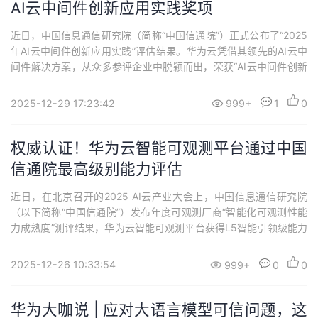
AI云中间件创新应用实践奖项
近日，中国信息通信研究院（简称“中国信通院”）正式公布了“2025
年AI云中间件创新应用实践”评估结果。华为云凭借其领先的AI云中
间件解决方案，从众多参评企业中脱颖而出，荣获“AI云中间件创新
应用实践”奖项。这一荣誉不仅是对华为云技术创新实力的认可，更
是对其在AI基础设施领域持续深耕的肯定。当前，人工智能的应用
2025-12-29 17:23:42
999+
1
0
范式正在发生深刻变革。过去，企业AI应用多以简单的“模型调用”为
主，侧重于单点能力...
权威认证！华为云智能可观测平台通过中国
信通院最高级别能力评估
近日，在北京召开的2025 AI云产业大会上，中国信息通信研究院
（以下简称“中国信通院”）发布年度可观测厂商“智能化可观测性能
力成熟度”测评结果，华为云智能可观测平台获得L5智能引领级能力
认证。作为云计算和软件的权威评估机构，中国信通院在智能化可
观测性平台和工具的评测中，以行业标准《云计算智能化可观测性
2025-12-26 10:33:54
999+
0
0
能力成熟度模型》为依据，客观真实地评估了厂商的智能化可观测
能力水平。经中国信通院的细致评估...
华为大咖说 | 应对大语言模型可信问题，这