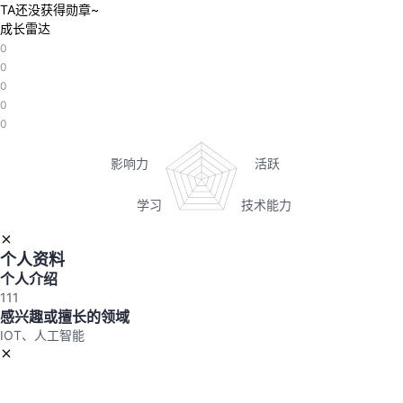
TA还没获得勋章~
成长雷达
者
0
0
我
0
0
的
我
0
博
的
我
客
论
的
我
坛
圈
的
我
个人资料
个人介绍
子
直
的
我
111
感兴趣或擅长的领域
我
播
活
的
IOT、人工智能
我
动
关
的