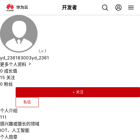
开发者
返
回
Lv.1
yd_236183003yd_2361
更多个人资料
0
成长值
个
15
关注
0
粉丝
我
人
+ 关注
私信
的
主
个人介绍
111
开
页
感兴趣或擅长的领域
IOT、人工智能
发
个人勋章