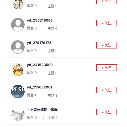
+ 关注
我
注
的
开
博客
0
主题
0
的
Programs
发
yd_256218063
+ 关注
博客
0
主题
0
支
者
yd_279179172
+ 关注
持
学
博客
0
主题
0
我
堂
yd_241523509
+ 关注
博客
0
主题
0
的
我
我
yd_215032961
技
的
的
我
+ 关注
博客
1
主题
3
术
云
课
的
我
一只爱采蜜的小蜜蜂
+ 关注
支
声
程
认
的
我
博客
0
主题
2