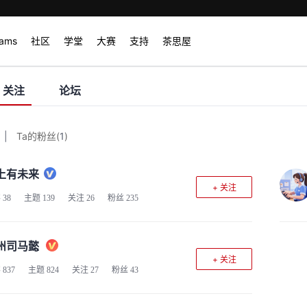
rams
社区
学堂
大赛
支持
茶思屋
关注
论坛
|
Ta的粉丝
(
1
)
上有未来
+ 关注
客
38
主题
139
关注
26
粉丝
235
州司马懿
+ 关注
客
837
主题
824
关注
27
粉丝
43