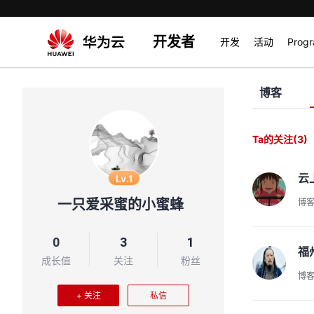
开发者
开发
活动
Prog
博客
Ta的关注
(3)
云
Lv.1
一只爱采蜜的小蜜蜂
博
0
3
1
福
成长值
关注
粉丝
博
+ 关注
私信