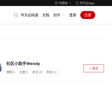
中国站
华为云App
华为云码道
文档
创作
登录
注册
社区小助手Wendy
+ 关注
博客
0
主题
6
关注
20
粉丝
12