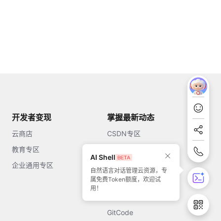
开发者变现
掌握最新动态
云商店
CSDN专区
教育专区
知乎
AI Shell
企业通用专区
开源中国
自然语言对话管理云资源，专
属免费Token额度，欢迎试
51CTO
用！
今日头条
GitCode