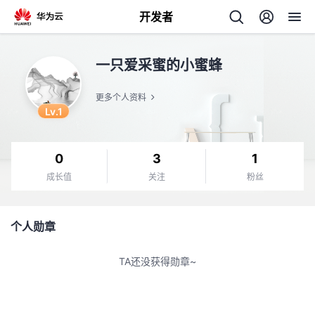
开发者
返
一只爱采蜜的小蜜蜂
回
更多个人资料
Lv.1
0
3
1
个
成长值
关注
粉丝
我
人
个人勋章
我
的
主
TA还没获得勋章~
我
的
开
页
我
的
开
发