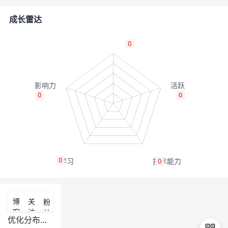
的
Programs
发
者
成长雷达
支
者
我
0
持
学
的
我
我
堂
博
的
我
0
0
的
我
客
论
的
我
我
技
的
坛
圈
的
我
的
我
0
0
术
云
子
直
的
我
课
的
我
支
声
播
活
的
程
认
的
我
博
关
粉
客
注
丝
持
建
动
关
证
实
的
优化分布式文件系统中的文件同步速度