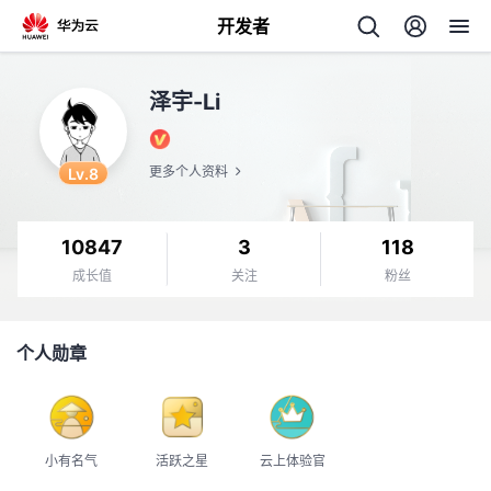
开发者
返
泽宇-Li
回
Lv.8
更多个人资料
10847
3
118
个
成长值
关注
粉丝
我
人
个人勋章
的
主
开
页
小有名气
活跃之星
云上体验官
发