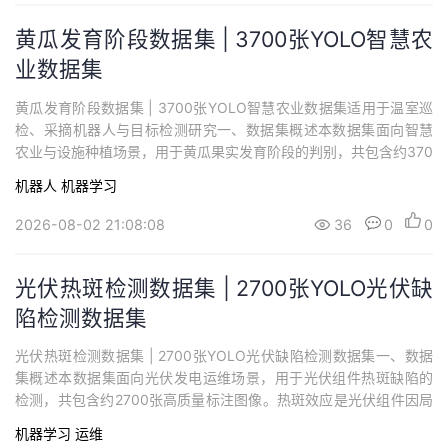
黄瓜发育阶段数据集 | 3700张YOLO智慧农
业数据集
黄瓜发育阶段数据集 | 3700张YOLO智慧农业数据集适用于温室巡
检、采摘机器人与目标检测研究一、数据集概述本数据集面向智慧
农业与设施种植场景，用于黄瓜果实发育阶段的判别，共包含约370
0张高质量标注图像。该数据集包含两类目标——发育中果实与成熟
机器人
机器学习
果实，可用于自动判断黄瓜的采摘时机，适用于YOLO系列等主流目
标检测 算法 的训练、验证与测试，可广泛应用于温室巡检机器人、
2026-08-02 21:08:08
36
0
0
采摘机器人等场景下的黄...
光伏热斑检测数据集 | 2700张YOLO光伏缺
陷检测数据集
光伏热斑检测数据集 | 2700张YOLO光伏缺陷检测数据集一、数据
集概述本数据集面向光伏发电运维场景，用于光伏组件热斑缺陷的
检测，共包含约2700张高质量标注图像。热斑效应是光伏组件因局
部遮挡、隐裂或老化等原因导致的局部异常发热现象，是影响发电
机器学习
运维
效率与安全的重要隐患。该数据集旨在支持 深度学习 目标检测模型