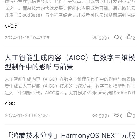
微信小程序凭借其轻便、易推广等特点，已成为应用开发的重要方
式之一。而AI技术的快速发展让智能化应用成为可能。通过微信云
开发（CloudBase）与小程序结合，开发者可以实现从前端到后端
的一站式AI应用开发。本文将深入讲解如何利用微信云开发快速搭
小程序
建一款AI小程序，展示从模型训练到云端部署的完整流程。 准备工
作在开始开发之前，确保完成以下准备工作：注册微信公众平台账
2024-11-15 19:47:06
999+
0
2
号，并创建小程序。开通微信云开...
人工智能生成内容（AIGC）在数字三维模
型制作中的影响与前景
人工智能生成内容（AIGC）在数字三维模型制作中的影响与前景随
着生成式人工智能（AIGC）技术的飞速发展，数字三维模型制作正
进入一个创新时代。AIGC技术，尤其是如Midjourney和Stable Diff
usion这样的工具，正被广泛应用于数字创作领域，显著提升了制作
AIGC
效率并拓宽了设计的边界。本文将深入探讨AIGC在数字三维模型制
作中的应用，分析其对传统建模流程的影响，并通过实际代码示例...
2024-11-29 19:31:51
999+
0
0
「鸿蒙技术分享」HarmonyOS NEXT 元服