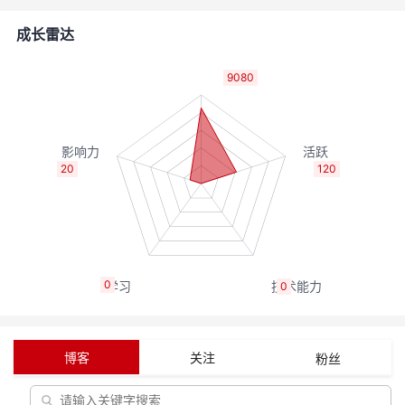
的
Programs
发
者
成长雷达
支
者
我
9080
持
学
的
我
我
堂
博
的
我
20
120
的
我
客
论
的
我
我
技
的
坛
圈
的
我
的
我
0
0
术
云
子
直
的
我
课
的
我
支
声
播
活
的
程
认
的
我
博客
关注
粉丝
持
建
动
关
证
实
的