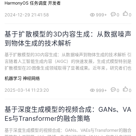
HarmonyOS
任务调度
开发者
和 HarmonyOS NEXT 进阶新篇章。2023年8月4日，华为正式发布
了HarmonyOS NEX...
2024-12-29 21:41:58
999+
0
0
基于扩散模型的3D内容生成：从数据噪声
到物体生成的技术解析
基于扩散模型的3D内容生成：从数据噪声到物体生成的技术解析 引
言随着人工智能生成内容（AIGC）的快速发展，生成式模型特别是
扩散模型在2D图像生成领域取得了显著成果。近年来，研究者们也
开始将扩散模型应用于3D内容生成，开辟了全新的创作空间。3D内
机器学习
神经网络
容生成不仅能在虚拟现实、游戏设计、电影制作等领域发挥重要作
用，还能够推动数字艺术、建筑设计等行业的发展。本文将深入探
2025-03-14 11:23:20
999+
0
0
讨基于扩散模型的3D内容生成技...
基于深度生成模型的视频合成：GANs、VA
Es与Transformer的融合策略
基于深度生成模型的视频合成：GANs、VAEs与Transformer的融合