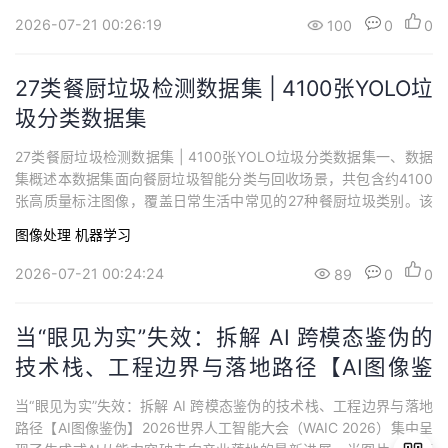
的训练、验证与测试，可广泛应用于无人机巡检、电站智能运维等
2026-07-21 00:26:19
100
0
0
场景下的热斑自动识别，适用于...
27类餐厨垃圾检测数据集 | 4100张YOLO垃
圾分类数据集
27类餐厨垃圾检测数据集 | 4100张YOLO垃圾分类数据集一、数据
集概述本数据集面向餐厨垃圾智能分类与回收场景，共包含约4100
张高质量标注图像，覆盖日常生活中常见的27种餐厨垃圾类别。该
数据集旨在支持深度学习目标检测模型的训练、验证与测试，可广
图像处理
机器学习
泛应用于智慧环卫、厨余垃圾处理、智能分类回收等实际落地场
景，为生活垃圾智能化分类与资源化处理提供数据支撑，适用于YO
2026-07-21 00:24:24
89
0
0
LO系列等主流目标检测算法的...
当“眼见为实”失效：拆解 AI 跨模态鉴伪的
技术栈、工程边界与落地路径【AI图像鉴
伪】
当“眼见为实”失效：拆解 AI 跨模态鉴伪的技术栈、工程边界与落地
路径【AI图像鉴伪】2026世界人工智能大会（WAIC 2026）集中呈