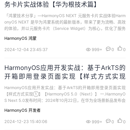
务卡片实战体验【华为根技术篇】
「鸿蒙技术分享」—HarmonyOS NEXT 元服务卡片实战体验Harm
onyOS NEXT 是华为鸿蒙系统的最新版本，带来了更为流畅、高效
的体验，并以元服务卡片（Service Widget）为核心，优化了服务
分发和交互体验。本文将从开发者的角度，分享如何开发和部署元
HarmonyOS
鸿蒙
服务卡片，并结合代码实例，带你体验全新的卡片开发流程。 核心
特点自主可控：HarmonyOS NEXT实现了操作系统的自...
2024-12-04 23:45:37
999+
0
0
HarmonyOS应用开发实战：基于ArkTS的
开箱即用登录页面实现【样式方式实现
①】【HarmonyOS 5.0（Next）】
HarmonyOS应用开发实战：基于ArkTS的开箱即用登录页面实现
【样式方式实现①】【HarmonyOS 5.0（Next）】 一.HarmonyO
S Next 5.0发布时间：2024年10月22日，在华为全场景新品发布会
上正式发布。地位：HarmonyOS NEXT成为全球继苹果iOS和安卓
HarmonyOS
开发者
系统后的第三大移动操作系统，标志着华为在操作系统领域的重大
突破。原生智能：通过系统级AI能力...
2024-12-23 15:40:06
999+
0
0