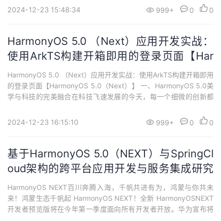
航提升56分钟，有效提升了设备的续航时间。全新设计：...
2024-12-23 15:48:34
999+
0
0
HarmonyOS 5.0 （Next）应用开发实战：
使用ArkTS构建开箱即用的登录页面【Har
monyOS 5.0（Next
HarmonyOS 5.0 （Next）应用开发实战：使用ArkTS构建开箱即用
的登录页面【HarmonyOS 5.0（Next）】 一、HarmonyOS 5.0美
学与科技的完美融合在科技飞速发展的今天，每一个细微的创新都
可能引领一场变革。华为，作为科技领域的领航者，再次以Harmon
yOS 5.0（Next）这一里程碑式的操作系统升级，向我们展示了科
2024-12-23 16:15:10
999+
0
0
技的力量与魅力。它不仅是一次技术的飞...
基于HarmonyOS 5.0（NEXT）与SpringCl
oud架构的跨平台应用开发与服务集成研究
【实战】
HarmonyOS NEXT百川奔腾入海，千帆共进有为，鸿蒙与你共未
来！鸿蒙生态千帆起 HarmonyOS NEXT！全新 HarmonyOSNEXT
开发者预览版将在今年第一季度面向所有开发者开放。华为宣布将
于 2024 年 1 月 18 日举行“鸿蒙生态千帆启航仪式”，揭秘鸿蒙生态