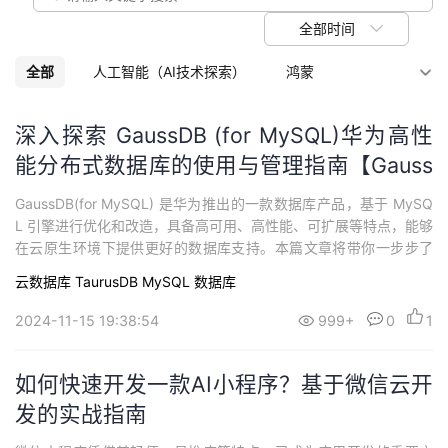
议
注
验
收
全部时间
藏
全部
人工智能（AI技术探索）
鸿蒙
软件开发
深入探索 GaussDB (for MySQL)华为高性
能分布式数据库的使用与管理指南【Gauss
DB(for MySQL)】
GaussDB(for MySQL) 是华为推出的一款数据库产品，基于 MySQ
L 引擎进行优化和改造，具备高可用、高性能、可扩展等特点，能够
在云原生环境下提供更好的数据库支持。本篇文章将带你一步步了
解 GaussDB(for MySQL) 的基本使用与操作，帮助你更好地掌握其
云数据库 TaurusDB
MySQL
数据库
基本功能。
2024-11-15 19:38:54
999+
0
1
如何快速开发一款AI小程序？基于微信云开
发的实战指南