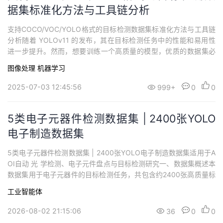
据集标准化方法与工具链分析
支持COCO/VOC/YOLO格式的目标检测数据集标准化方法与工具链
分析随着 YOLOv11 的发布，其在目标检测任务中的性能和易用性
进一步提升。然而，想要训练一个高质量的模型，优质的数据集必
不可少。Roboflow 作为 YOLOv11 官方推荐的数据平台，不仅提供
图像处理
机器学习
了丰富的公开数据集，还支持将数据一键导出为多种格式（包括 YO
LO、Pascal VOC、COCO、CSV 等），大大简化了...
2025-07-03 12:45:56
999+
0
0
5类电子元器件检测数据集 | 2400张YOLO
电子制造数据集
5类电子元器件检测数据集 | 2400张YOLO电子制造数据集适用于A
OI自动 光 学检测、电子元件盘点与目标检测研究一、数据集概述本
数据集用于电子元器件的目标检测任务，共包含约2400张高质量标
注图像，覆盖5种常见电子元器件：电容、电感、发光二极管（LE
工业智能体
D）、电阻、晶体管。该数据集旨在支持 深度学习 目标检测模型的
训练、验证与测试，可广泛应用于工业自动光学检测（AOI）、电子
2026-08-02 21:15:06
36
0
0
元件盘点、自动...