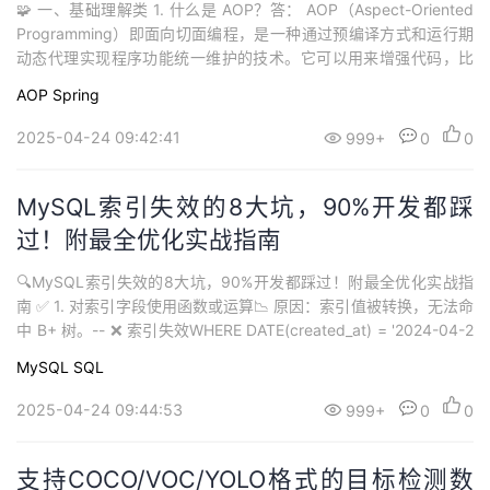
🧩 一、基础理解类 1. 什么是 AOP？答： AOP（Aspect-Oriented
Programming）即面向切面编程，是一种通过预编译方式和运行期
动态代理实现程序功能统一维护的技术。它可以用来增强代码，比
如日志记录、权限校验、事务处理等。 2. AOP 的主要作用？答：
AOP
Spring
将横切关注点（如日志、权限、事务等）从业务逻辑中分离，使得
代码更清晰、可维护、可复用。 3. AOP 的常见...
2025-04-24 09:42:41
999+
0
0
MySQL索引失效的8大坑，90%开发都踩
过！附最全优化实战指南
🔍MySQL索引失效的8大坑，90%开发都踩过！附最全优化实战指
南 ✅ 1. 对索引字段使用函数或运算📉 原因：索引值被转换，无法命
中 B+ 树。-- ❌ 索引失效WHERE DATE(created_at) = '2024-04-2
1'WHERE price + 10 > 100-- ✅ 改写方式WHERE created_at BET
MySQL
SQL
WEEN '2024-04-21' AND '2...
2025-04-24 09:44:53
999+
0
0
支持COCO/VOC/YOLO格式的目标检测数