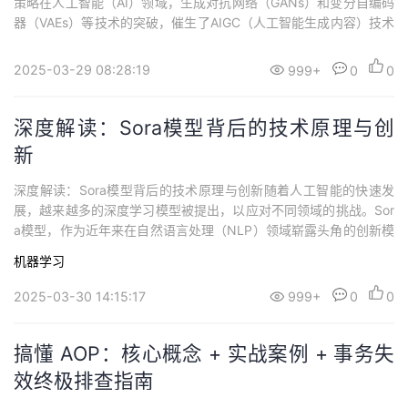
策略在人工智能（AI）领域，生成对抗网络（GANs）和变分自编码
器（VAEs）等技术的突破，催生了AIGC（人工智能生成内容）技术
的快速发展，尤其是在视频生成领域。通过这些先进的技术，AI能
够生成高质量的动态视频内容，打破了传统视频创作的限制，并在
2025-03-29 08:28:19
999+
0
0
影视、广告、游戏等行业中带来了深远的影响。本篇文章将深入探
讨AIGC...
深度解读：Sora模型背后的技术原理与创
新
深度解读：Sora模型背后的技术原理与创新随着人工智能的快速发
展，越来越多的深度学习模型被提出，以应对不同领域的挑战。Sor
a模型，作为近年来在自然语言处理（NLP）领域崭露头角的创新模
型，其背后的技术原理和创新性值得深入探讨。本文将深入剖析Sor
机器学习
a模型的核心原理、架构创新以及其实际应用，并通过代码实例来演
示其使用方式。 1. Sora模型概述Sora模型是一个基于Transformer
2025-03-30 14:15:17
999+
0
0
架...
搞懂 AOP：核心概念 + 实战案例 + 事务失
效终极排查指南