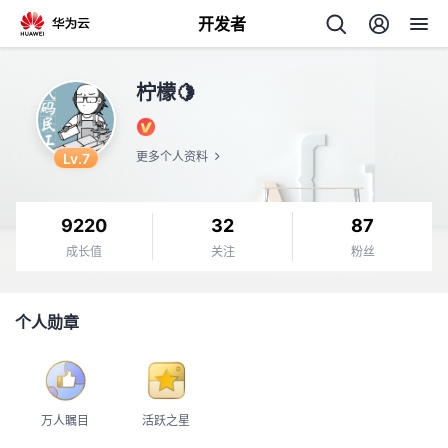
开发者
返
柠檬🍋
回
Lv.7
更多个人资料
9220
32
87
个
成长值
关注
粉丝
我
人
个人勋章
我
的
主
我
的
开
页
万人瞩目
活跃之星
我
的
开
发