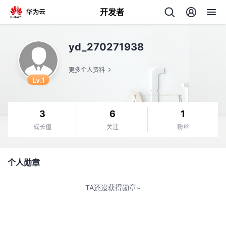
开发者
返
yd_270271938
回
更多个人资料
Lv.1
3
6
1
个
成长值
关注
粉丝
我
人
个人勋章
的
主
TA还没获得勋章~
开
页
发