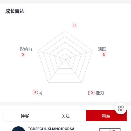
者
成长雷达
我
0
的
我
博
的
我
0
3
客
论
的
我
坛
圈
的
我
0
0
子
直
的
我
我
播
活
的
博客
关注
粉丝
我
动
关
的
TCDEFGHIJKLMNO1PQRSA