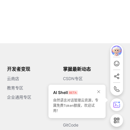
开发者变现
掌握最新动态
云商店
CSDN专区
教育专区
知乎
AI Shell
企业通用专区
开源中国
自然语言对话管理云资源，专
属免费Token额度，欢迎试
51CTO
用！
今日头条
GitCode