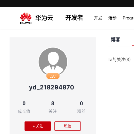
开发者
开发
活动
Prog
博客
Ta的关注
(8)
Lv.1
yd_218294870
0
8
0
成长值
关注
粉丝
+ 关注
私信