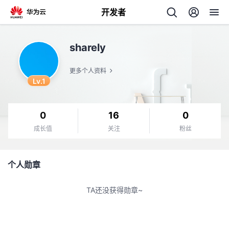
开发者
返
sharely
回
更多个人资料
Lv.1
0
16
0
个
成长值
关注
粉丝
我
人
个人勋章
的
主
TA还没获得勋章~
开
页
发