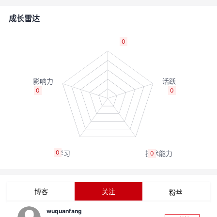
者
成长雷达
我
0
的
我
博
的
我
0
0
客
论
的
我
坛
圈
的
我
0
0
子
直
的
我
我
播
活
的
博客
关注
粉丝
我
动
关
的
wuquanfang