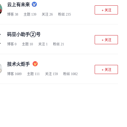
云上有未来
+ 关注
博客
38
主题
139
关注
26
粉丝
235
码豆小助手②号
+ 关注
博客
0
主题
10
关注
1
粉丝
21
技术火炬手
+ 关注
博客
1689
主题
111
关注
159
粉丝
1082