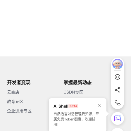
开发者变现
掌握最新动态
云商店
CSDN专区
教育专区
知乎
AI Shell
企业通用专区
开源中国
自然语言对话管理云资源，专
属免费Token额度，欢迎试
51CTO
用！
今日头条