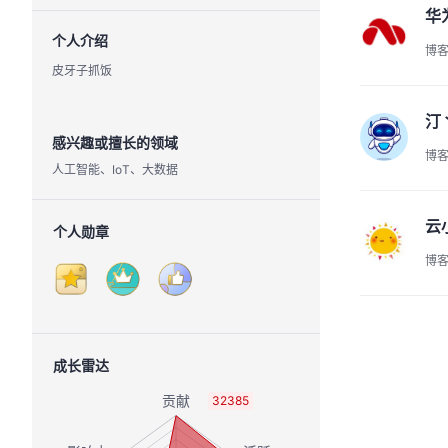
华
个人介绍
博
皮牙子抓饭
汀
感兴趣或擅长的领域
博
人工智能、IoT、大数据
云
个人勋章
博
成长雷达
32385