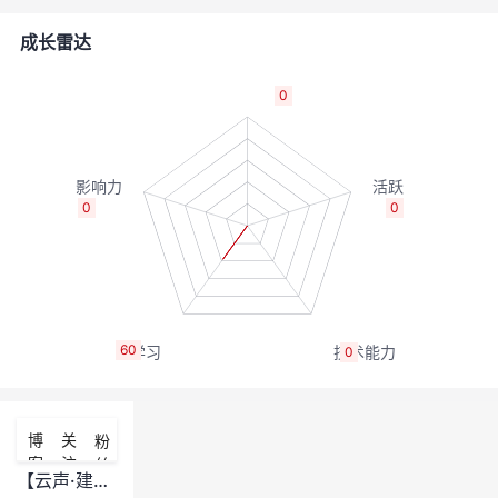
者
成长雷达
我
0
的
我
博
的
我
0
0
客
论
的
我
坛
圈
的
我
60
0
子
直
的
我
我
播
活
的
博
关
粉
客
注
丝
我
动
关
的
【云声·建议】1月提产品优化建议，华为新春大礼包等你来领取~