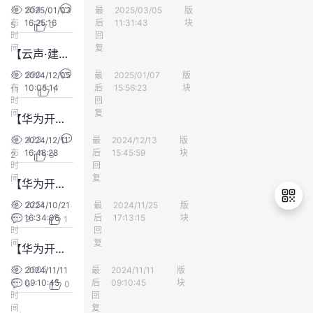
954
发
2025/01/03
最
yd_284569609
2025/03/05
版
训练营
我
注
的
开
布
16:25:16
后
11:31:43
块
5
0
时
回
的
间
Programs
复
发
【云声·建议】12月提产品优化建议，年终华为大礼包等你来领取~
990
发
2024/12/05
最
开发者空间小助手
2025/01/07
版
训练营
支
者
布
10:05:14
后
15:56:23
块
11
1
时
回
间
复
持
学
【华为开发者空间12.12超值钜惠来袭】专业会员仅需9.9元/月
423
发
2024/12/11
最
开发者空间小助手
2024/12/13
版
开发者空间
我
堂
布
16:48:28
后
15:45:59
块
2
0
时
回
间
复
【华为开发者空间】专业会员新上线，升级开发体验，订阅会员带云宝回家~（活动已结束）
的
我
我
2251
发
2024/10/21
最
开发者空间小助手
2024/11/25
版
开发者空间
布
16:34:06
技
的
后
17:13:15
块
2
1
的
我
时
回
间
复
【华为开发者空间11.11超值钜惠来袭】专业会员仅需9.9元/月
退
术
云
课
的
我
出
3905
发
2024/11/11
最
开发者空间小助手
2024/11/11
版
开发者空间
登
布
09:10:45
后
09:10:45
块
0
0
支
声
程
认
的
我
录
时
回
间
复