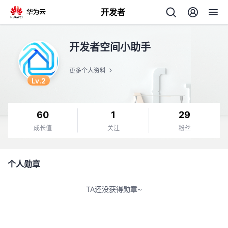
开发者
返
开发者空间小助手
回
更多个人资料
Lv.2
60
1
29
个
成长值
关注
粉丝
我
人
个人勋章
的
主
TA还没获得勋章~
开
页
发