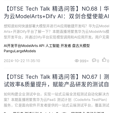
【DTSE Tech Talk 精选问答】NO.68丨华
为云ModelArts+Dify AI：双剑合璧使能AI
应用敏捷开发
想知道如何快速部署大模型并进行AI应用敏捷开发吗？华为云Model
Arts+开源Dify平台了解一下？本期直播将聚焦华为云ModelArts模
型开发平台，并通过Dify平台实现模型调用和AI应用开发。用户无需
懂代码，分钟级即可完成模型在线训练、微调、推理、部署上线，
AI开发平台ModelArts
API
人工智能
开发者
盘古大模型
并可以通过Dify开源平台实现场景应用快速搭建、测试与落地应用。
PanguLargeModels
AI开发效率提升2-3倍，加速推动企业数智化建设，辅助经营发展。
2024-10-22 11:35:10
999+
0
0
【DTSE Tech Talk 精选问答】NO.67丨测
试效率&质量提升，赋能产品研发的测试自
动化工厂
如何构建企业测试中台，实现一站式云端全流程测试自动化解决方
案？本期直播将聚焦华为云PaaS 测试计划（CodeArts TestPlan）
服务，它是面向软件开发者提供的一站式云端测试平台，覆盖测试
管理、接口测试，融入DevOps敏捷测试理念，帮助您高效管理测试