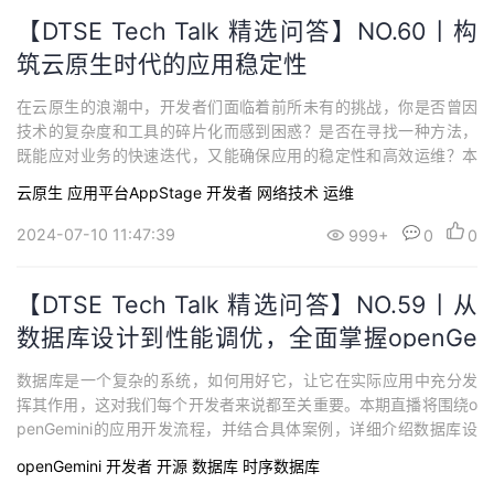
【DTSE Tech Talk 精选问答】NO.60丨构
筑云原生时代的应用稳定性
在云原生的浪潮中，开发者们面临着前所未有的挑战，你是否曾因
技术的复杂度和工具的碎片化而感到困惑？是否在寻找一种方法，
既能应对业务的快速迭代，又能确保应用的稳定性和高效运维？本
期直播，我们特别邀请到华为云应用平台AppStage的高级专家带来
云原生
应用平台AppStage
开发者
网络技术
运维
丰富的运维经验分享，揭秘10亿+高并发应用如何实现高效稳定的开
发和运维，无论你是云原生技术的新手，还是正在寻求优化方案的
2024-07-10 11:47:39
999+
0
0
资深开发者，都将为你答疑解惑！
【DTSE Tech Talk 精选问答】NO.59丨从
数据库设计到性能调优，全面掌握openGe
mini应用开发最佳实践
数据库是一个复杂的系统，如何用好它，让它在实际应用中充分发
挥其作用，这对我们每个开发者来说都至关重要。本期直播将围绕o
penGemini的应用开发流程，并结合具体案例，详细介绍数据库设
计、数据写入、数据查询等场景下的最佳实践，共同探索数据库的
openGemini
开发者
开源
数据库
时序数据库
奥秘！