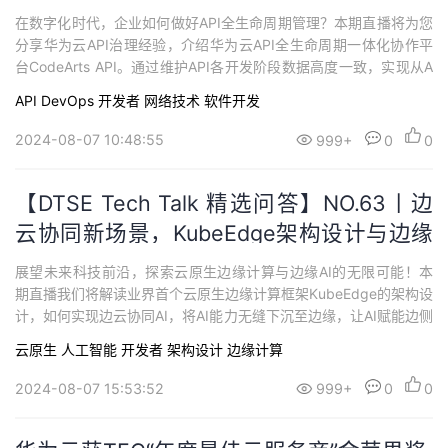
PI研发体验
在数字化时代，企业如何做好API全生命周期管理？本期直播将为您
分享华为云API治理经验，介绍华为云API全生命周期一体化协作平
台CodeArts API。通过维护API各开发阶段数据高度一致，实现从A
PI设计、开发、测试到部署和运维的一站式体验，让API管理化繁为
API
DevOps
开发者
网络技术
软件开发
简。为企业提供全方位的解决方案，助力企业在数字化浪潮中破浪
前行。
2024-08-07 10:48:55
999+
0
0
【DTSE Tech Talk 精选问答】NO.63丨边
云协同新场景，KubeEdge架构设计与边缘
AI实践探索
展望未来科技前沿，探索云原生边缘计算与边缘AI的无限可能！本
期直播我们将解读业界首个云原生边缘计算框架KubeEdge的架构设
计，如何实现边云协同AI，将AI能力无缝下沉至边缘，让AI赋能边侧
各行各业，构建智能、高效、自治的边缘计算新时代，共同探索智
云原生
人工智能
开发者
架构设计
边缘计算
能边缘的新篇章！
2024-08-07 15:53:52
999+
0
0