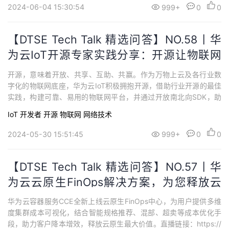
2024-06-04 15:30:54
999+
0
0
【DTSE Tech Talk 精选问答】NO.58丨华
为云IoT开源专家实践分享：开源让物联网
平台更开放易用
开源，意味着开放、共享、互助、共赢。作为万物上云及各行业数
字化的物联网底座，华为云IoT积极拥抱开源，借助行业开源的最佳
实践，构建可靠、易用的物联网平台，并通过开放南北向SDK，助
力开发者快速构建物联网应用。本期直播，华为云IoT开源专家、物
IoT
开发者
开源
物联网
网络技术
联网平台资深“程序猿”张俭，带你了解华为云IoT的开源生态，并手
把手教你玩转开源社区！
2024-05-30 15:51:45
999+
0
0
【DTSE Tech Talk 精选问答】NO.57丨华
为云云原生FinOps解决方案，为您释放云
原生最大价值
华为云容器服务CCE全新上线云原生FinOps中心，为用户提供多维
度集群成本可视化，结合智能规格推荐、混部、超卖等成本优化手
段，助力客户降本增效，释放云原生最大价值。直播链接：https://