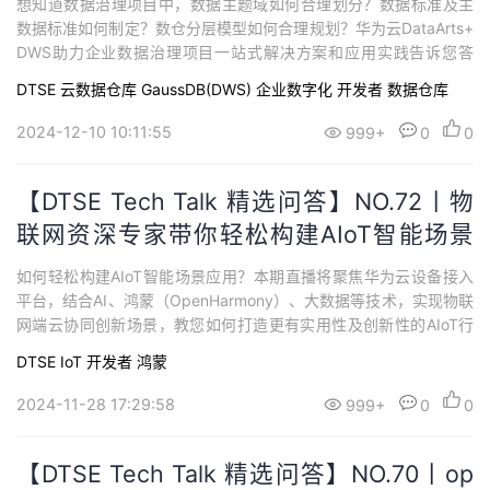
想知道数据治理项目中，数据主题域如何合理划分？数据标准及主
数据标准如何制定？数仓分层模型如何合理规划？华为云DataArts+
DWS助力企业数据治理项目一站式解决方案和应用实践告诉您答
案！本期将从数据趋势、数据治理方案、数据治理规划及落地，案
DTSE
云数据仓库 GaussDB(DWS)
企业数字化
开发者
数据仓库
例分享四个方面来助力企业数据治理项目合理咨询规划及顺利实
施。
2024-12-10 10:11:55
999+
0
0
【DTSE Tech Talk 精选问答】NO.72丨物
联网资深专家带你轻松构建AIoT智能场景
应用
如何轻松构建AIoT智能场景应用？本期直播将聚焦华为云设备接入
平台，结合AI、鸿蒙（OpenHarmony）、大数据等技术，实现物联
网端云协同创新场景，教您如何打造更有实用性及创新性的AIoT行
业标杆应用。
DTSE
IoT
开发者
鸿蒙
2024-11-28 17:29:58
999+
0
0
【DTSE Tech Talk 精选问答】NO.70丨op