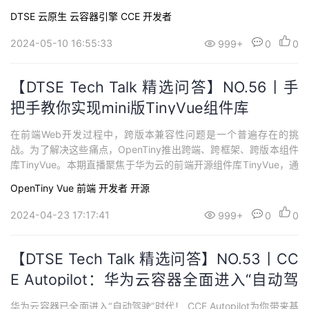
bbs.huaweicloud.com/live/DTT_live/202404241630.htmlQ：Fin
DTSE
云原生
云容器引擎 CCE
开发者
Ops中心最小可以从什么粒度跟踪资源利用率，单个命名空间或Pod
级别的成本可以洞察吗？提供...
2024-05-10 16:55:33
999+
0
0
【DTSE Tech Talk 精选问答】NO.56丨手
把手教你实现mini版TinyVue组件库
在前端Web开发过程中，跨版本兼容性问题是一个普遍存在的挑
战。为了解决这些痛点，OpenTiny推出跨端、跨框架、跨版本组件
库TinyVue。本期直播聚焦于华为云的前端开源组件库TinyVue，通
过mini版TinyVue的代码实践与大家共同深入解读Vue2/Vue3不同版
OpenTiny
Vue
前端
开发者
开源
本间的差异。这对于提升用户体验，减低维护成本，提升开发者技
术洞察有重要意义。
2024-04-23 17:17:41
999+
0
0
【DTSE Tech Talk 精选问答】NO.53丨CC
E Autopilot：华为云容器全面进入“自动驾
驶”时代
华为云容器已全面进入“自动驾驶”时代！ CCE Autopilot为你带来基