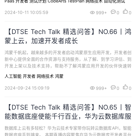
Paas
开发者
测试计划 CodeArts TestPlan
网络技术
自动化测试
活动，保障产品高质量交付。
2024-10-11 10:05:59
999+
0
0
【DTSE Tech Talk 精选问答】NO.66丨鸿
蒙上云，加速开发者成长
鸿蒙千帆起，越来越多的开发者启动鸿蒙原生应用开发，开发者创
新中心提供全面的合作资源与支持服务，从了解、到学习评估、到
开发上架以及技术支持，帮助不了解鸿蒙应用开发的伙伴快速转
身、快速具备鸿蒙应用开发的能力。诚邀您加入鸿蒙生态，开启鸿
人工智能
开发者
网络技术
鸿蒙
蒙原生应用开发！
2024-09-24 15:09:19
999+
0
0
【DTSE Tech Talk 精选问答】NO.65丨智
能数据底座使能千行百业，华为云数据库服
务API揭秘与实践探索
数据库上云有多轻松？华为云技术专家带你玩转云数据库API，智能
数据底座手到擒来。 本期直播内容聚焦在华为云数据库开发者平台