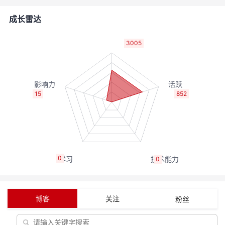
的
Programs
发
者
成长雷达
支
者
我
3005
持
学
的
我
我
堂
博
的
我
15
852
的
我
客
论
的
我
我
技
的
坛
圈
的
我
的
我
0
0
术
云
子
直
的
我
课
的
我
支
声
播
活
的
程
认
的
我
博客
关注
粉丝
持
建
动
关
证
实
的