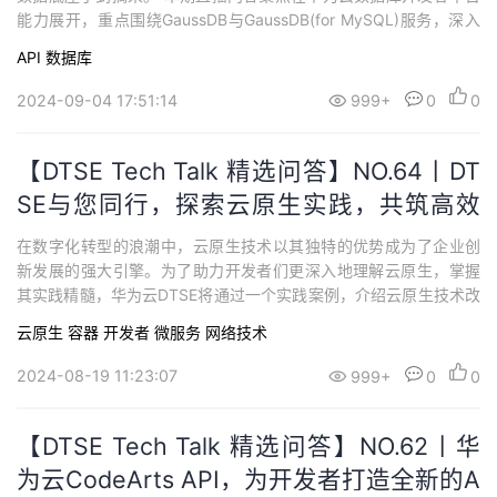
能力展开，重点围绕GaussDB与GaussDB(for MySQL)服务，深入
浅出产品核心能力，解读开发者指南，实践一站式可视化开发者平
API
数据库
台，助力开发者快速上手数据库服务API。
2024-09-04 17:51:14
999+
0
0
【DTSE Tech Talk 精选问答】NO.64丨DT
SE与您同行，探索云原生实践，共筑高效
云优化之路
在数字化转型的浪潮中，云原生技术以其独特的优势成为了企业创
新发展的强大引擎。为了助力开发者们更深入地理解云原生，掌握
其实践精髓，华为云DTSE将通过一个实践案例，介绍云原生技术改
造方案。融合运用华为云高阶服务，助力企业应用云原生改造，提
云原生
容器
开发者
微服务
网络技术
升系统弹性能力，探索云原生实践新路径。
2024-08-19 11:23:07
999+
0
0
【DTSE Tech Talk 精选问答】NO.62丨华
为云CodeArts API，为开发者打造全新的A