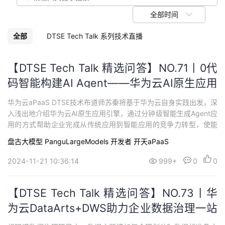
议
注
验
收
全部时间
藏
全部
DTSE Tech Talk 系列技术直播
【DTSE Tech Talk 精选问答】NO.71丨0代
码智能构建AI Agent——华为云AI原生应用
引擎的架构与实践
华为云aPaaS DTSE技术布道师苏秦将基于华为云自身实践出发，深
入浅出地介绍华为云AI原生应用引擎，通过分钟级智能生成Agent应
用的方式帮助企业完成从传统应用到智能应用的竞争力转型，使能
千行万业智能应用创新。
盘古大模型 PanguLargeModels
开发者
开天aPaaS
2024-11-21 10:36:14
999+
0
0
【DTSE Tech Talk 精选问答】NO.73丨华
为云DataArts+DWS助力企业数据治理一站
式解决方案及应用实践