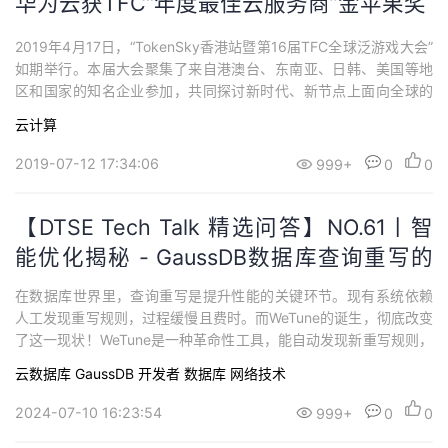
华为云获TFC“年度最佳云服务商”金苹果奖
2019年4月17日，“TokenSky香港站暨第16届TFC全球泛游戏大会”
如期举行。本届大会聚集了来自港澳台、东南亚、日韩、美国等地
区和国家的知名企业参加，共同探讨新时代、新节点上面向全球的
新机遇、新挑战，以及游戏出海运营和变现等话题。同时，华为云
云计算
荣获“年度最佳云服务商”金苹果奖。华为云，为企业出海拓展航道本
次大会上，华为云全球市场总裁邓涛发表了《华为云，为企业出海
2019-07-12 17:34:06
999+
0
0
拓展航道》的主题演讲，...
【DTSE Tech Talk 精选问答】NO.61丨智
能优化揭秘 - GaussDB数据库查询重写的
自动挖掘与生成
在数据库世界里，查询重写是提升性能的关键环节。现有系统依赖
人工发现重写规则，过程缓慢且费时。而WeTune的诞生，彻底改变
了这一现状！WeTune是一种革命性工具，能自动发现新重写规则，
通过枚举和验证等效查询计划，大幅优化查询性能。加入我们的直
云数据库 GaussDB
开发者
数据库
网络技术
播，共同探索数据库查询优化的前沿技术，见证性能提升的神奇瞬
间！
2024-07-10 16:23:54
999+
0
0