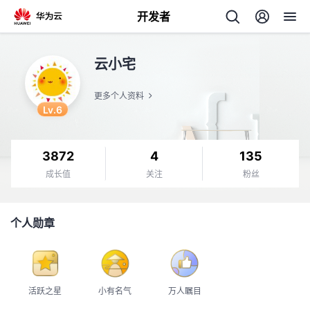
开发者
返
云小宅
回
更多个人资料
Lv.6
3872
4
135
个
成长值
关注
粉丝
我
人
个人勋章
我
的
主
我
的
开
页
活跃之星
小有名气
万人瞩目
我
的
开
发