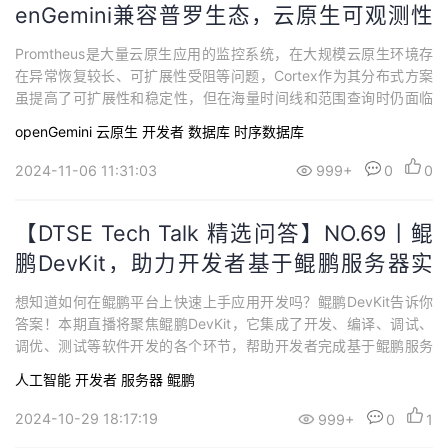
enGemini兼容普罗生态，云原生可观测性
新势力
Promtheus是大量云原生应用的监控系统，在大规模云原生环境存
在异常恢复较长、可扩展性受阻等问题，Cortex作为其分布式方案
虽提高了可扩展性和稳定性，但在海量时间线和范围查询时仍面临
成本高性能低的问题。OpenGemini兼容Promtheus读写API，充分
openGemini
云原生
开发者
数据库
时序数据库
发挥其存储底座和向量化计算引擎的优势，在多场景下表现优异。
本次直播主要介绍OpenGemini的基本架构、性能提升的关键技术和
2024-11-06 11:31:03
999+
0
0
效果。
【DTSE Tech Talk 精选问答】NO.69丨鲲
鹏DevKit，助力开发者基于鲲鹏服务器实
现一站式应用开发
想知道如何在鲲鹏平台上快速上手应用开发吗？鲲鹏DevKit告诉你
答案！本期直播将聚焦鲲鹏DevKit，它集成了开发、编译、调试、
调优、测试等软件开发的各个环节，帮助开发者完成基于鲲鹏服务
器的一站式应用开发，提升应用开发效率，提升应用性能。
人工智能
开发者
服务器
鲲鹏
2024-10-29 18:17:19
999+
0
1