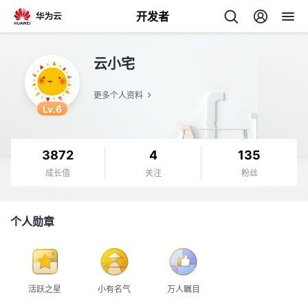
开发者
返
云小宅
回
更多个人资料
Lv.6
3872
4
135
个
成长值
关注
粉丝
我
人
个人勋章
的
主
开
页
活跃之星
小有名气
万人瞩目
发