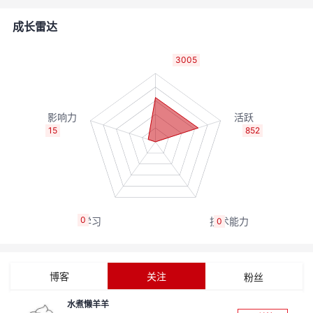
者
成长雷达
我
3005
的
我
博
的
我
15
852
客
论
的
我
坛
圈
的
我
0
0
子
直
的
我
我
播
活
的
博客
关注
粉丝
我
动
关
的
水煮懒羊羊