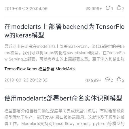
orch框架实现数据的分类。在这里简单记录下比赛遇到的困难，希
望能够帮助到大家。问题1：数据不均衡提高小样本数据的采样几
2019-09-23 20:04:06
999+
1
2
率，使得送入batch的样...
在modelarts上部署backend为TensorFlo
w的keras模型
最近老山在研究在modelarts上部署mask-rcnn，源代码提供的是ke
ras模型。我们可以将keras转化成savedModel模型，在TensorFlo
w Serving上部署，可参考老山的上篇部署文章。至于输入和输出张
量，到已经预先存在model.input和model.output中了。不多说，直
TensorFlow
Keras
模型部署
ModelArts
接上代码。from keras import backend as Kimport...
2019-09-23 20:32:32
999+
2
2
使用modelarts部署bert命名实体识别模型
模型部署介绍当我们通过深度学习完成模型训练后，有时希望能将
模型落地于生产，能开发API接口被终端调用，这就涉及了模型的部
署工作。Modelarts支持对tensorflow，mxnet，pytorch等模型的