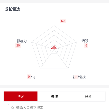
的
Programs
发
者
成长雷达
支
者
我
50
持
学
的
我
我
堂
博
的
我
20
6
的
我
客
论
的
我
我
技
的
坛
圈
的
我
的
我
0
0
术
云
子
直
的
我
课
的
我
支
声
播
活
的
程
认
的
我
博客
关注
粉丝
持
建
动
关
证
实
的