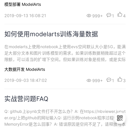
部署和在线预测，这里老山介绍下tensorflow的模型部署。模型部署
模型部署
ModelArts
的工作实际上是将模型预测函数搬到了线上，通常一个典型的模型
预测流程如下图所示：模型部署时，我们需要做的事情如下：用户...
2019-09-13 16:08:21
999+
1
4
如何使用modelarts训练海量数据
在modelarts上使用notebook上使用evs空间默认大小是5G，能满
足大部分文本和图片训练模型的需求。如果训练数据稍微超过这个
限额，可以适当的扩增下空间。但如果训练对象是视频，或是实际
生成过程中的海量数据，这个空间就显得小了，这时候扩增evs空间
大数据开发
ModelArts
就显得很不经济了。最近老山便碰到这样的案例，客户的训练数据
大约在1T的量级，在obs上存储的数据结构大概如下图所示。your-o
2019-09-03 18:47:02
999+
1
3
bs-na...
实战营问题FAQ
Q: github上ipynb文件打不开怎么办？A: 在https://nbviewer.jupyt
er.org/上把github的网址输入Q: 运行示例notebook程序过程中出现
MemoryError是怎么回事？A: 错误原因是空间不足了，请释放与本