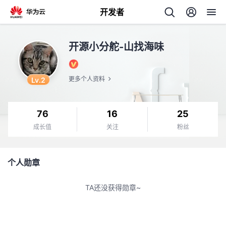
开发者
返
开源小分舵-山找海味
回
Lv.2
更多个人资料
76
16
25
个
成长值
关注
粉丝
我
人
个人勋章
我
的
主
TA还没获得勋章~
我
的
开
页
我
的
开
发