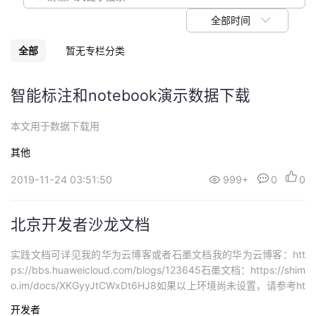
议
注
验
收
全部时间
藏
全部
暂无专栏分类
智能标注和notebook演示数据下载
本文用于数据下载用
其他
2019-11-24 03:51:50
999+
0
0
北京开发者沙龙文档
实践文档可详见我的华为云博客或者石墨文档我的华为云博客：htt
ps://bbs.huaweicloud.com/blogs/123645石墨文档：https://shim
o.im/docs/XKGyyJtCWxDt6HJ8如果以上环境尚未设置，请参考ht
tps://shimo.im/docs/KPXCHDpp9qyKJ3rQ/read进行环境配置
开发者