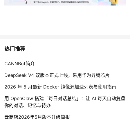
我
注
的
开
的
Programs
发
支
者
持
热门推荐
学
我
堂
CANNBot简介
DeepSeek V4 双版本正式上线，采用华为昇腾芯片
的
我
我
2026 年 5 月最新 Docker 镜像源加速列表与使用指南
技
的
的
我
用 OpenClaw 搭建「每日对话总结」：让 AI 每天自动复盘
术
云
你的对话、记忆与待办
课
的
我
云商店2026年5月版本升级简报
支
声
程
认
的
我