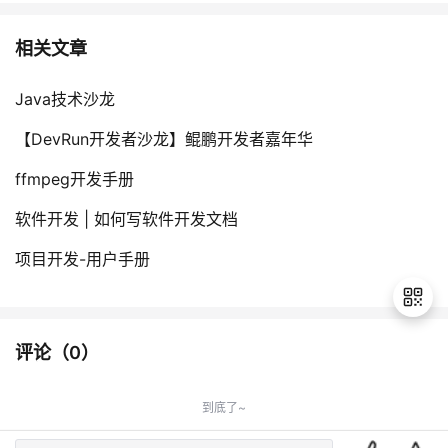
持
建
证
实
的
相关文章
议
验
收
Java技术沙龙
藏
【DevRun开发者沙龙】鲲鹏开发者嘉年华
ffmpeg开发手册
软件开发 | 如何写软件开发文档
项目开发-用户手册
评论（
0
）
退
出
到底了~
登
录