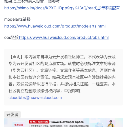
如果以上环境尚未设置，请参考
https://shimo.im/docs/KPXCHDpp9qyKJ3rQ/read进行环境配置
者
modelarts链接
我
https://www.huaweicloud.com/product/modelarts.html
obs链接
的
我
https://www.huaweicloud.com/product/obs.html
博
的
我
【声明】本内容来自华为云开发者社区博主，不代表华为云及
华为云开发者社区的观点和立场。转载时必须标注文章的来源
客
论
的
我
（华为云社区）、文章链接、文章作者等基本信息，否则作者
和本社区有权追究责任。如果您发现本社区中有涉嫌抄袭的内
坛
圈
的
我
容，欢迎发送邮件进行举报，并提供相关证据，一经查实，本
社区将立刻删除涉嫌侵权内容，举报邮箱：
子
直
的
我
cloudbbs@huaweicloud.com
我
播
活
的
开发者
我
动
关
的