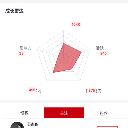
的
Programs
发
者
成长雷达
支
者
我
1040
持
学
的
我
我
堂
博
的
我
38
945
的
我
客
论
的
我
我
技
的
坛
圈
的
我
的
我
495
375
术
云
子
直
的
我
课
的
我
支
声
播
活
的
程
认
的
我
博客
关注
粉丝
持
建
动
关
证
实
的
苏杰豪