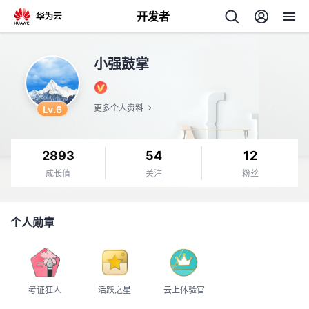
开发者
返
小强鼓掌
回
Lv.6
更多个人资料
2893
54
12
个
成长值
关注
粉丝
我
人
个人勋章
我
的
主
我
的
开
页
考证狂人
活跃之星
云上体验官
我
的
开
发