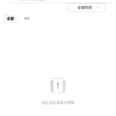
我
注
的
开
全部时间
的
Programs
发
全部
111
支
者
持
学
我
堂
的
我
我
技
的
的
我
术
云
课
的
我
他还没有发表过博客
支
声
程
认
的
我