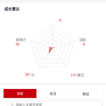
者
成长雷达
我
0
的
我
博
的
我
20
6
客
论
的
我
坛
圈
的
我
30
0
子
直
的
我
我
播
活
的
博客
关注
粉丝
我
动
关
的