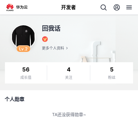
开发者
返
回我话
回
Lv.2
更多个人资料
56
4
5
个
成长值
关注
粉丝
我
人
个人勋章
的
主
TA还没获得勋章~
开
页
发