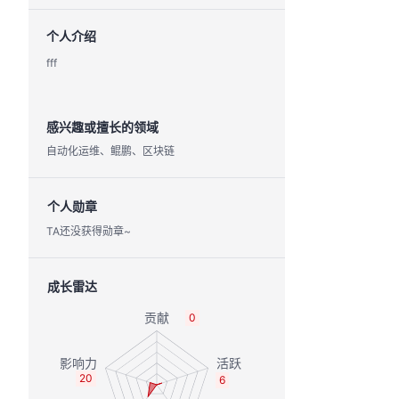
个人介绍
fff
感兴趣或擅长的领域
自动化运维、鲲鹏、区块链
个人勋章
TA还没获得勋章~
成长雷达
0
20
6