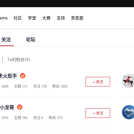
rams
社区
学堂
大赛
支持
茶思屋
关注
论坛
|
Ta的粉丝
(
5
)
术火炬手
+ 关注
客
1689
主题
111
关注
159
粉丝
1082
S小龙哥
+ 关注
客
1016
主题
586
关注
8
粉丝
374