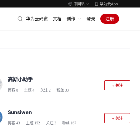
中国站
华为云App
华为云码道
文档
创作
登录
注册
高斯小助手
+ 关注
博客
8
主题
4
关注
2
粉丝
33
Sunsiwen
+ 关注
博客
43
主题
152
关注
3
粉丝
167