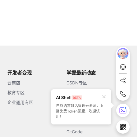
开发者变现
掌握最新动态
云商店
CSDN专区
教育专区
知乎
AI Shell
企业通用专区
开源中国
自然语言对话管理云资源，专
属免费Token额度，欢迎试
51CTO
用！
今日头条
GitCode