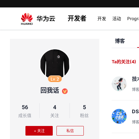
开发者
开发
活动
Prog
博客
Ta的关注
(4)
技
Lv.2
回我话
博
56
4
5
D
成长值
关注
粉丝
博
+ 关注
私信