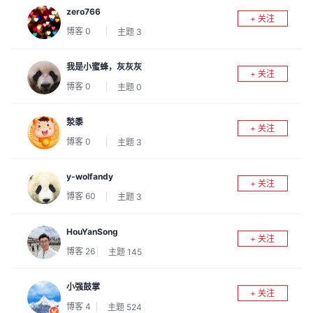
持
建
证
实
的
zero766
+ 关注
博客
0
主题
3
议
验
收
我是小蜜蜂，灰灰灰
+ 关注
藏
博客
0
主题
0
湬黍
+ 关注
博客
0
主题
3
y-wolfandy
+ 关注
博客
60
主题
3
HouYanSong
+ 关注
博客
26
主题
145
小强鼓掌
+ 关注
博客
4
主题
524