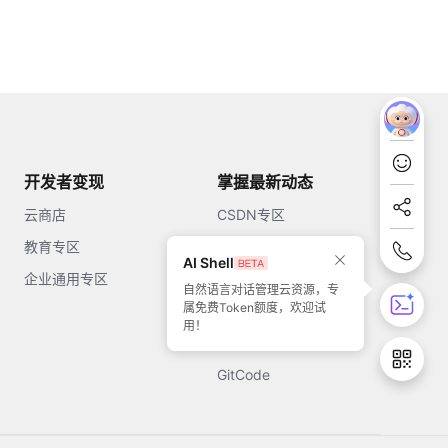
开发者变现
掌握最新动态
云商店
CSDN专区
教育专区
知乎
AI Shell
企业通用专区
开源中国
自然语言对话管理云资源，专
属免费Token额度，欢迎试
51CTO
用！
今日头条
GitCode