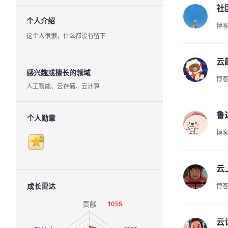
社
个人介绍
博
这个人很懒，什么都没有留下
云
感兴趣或擅长的领域
博
人工智能、云存储、云计算
鲁
个人勋章
博
云
成长雷达
博
1055
云