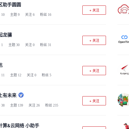
区助手圆圆
+ 关注
客
10
主题
9
关注
6
粉丝
16
起龙骧
+ 关注
客
1
主题
30
关注
0
粉丝
31
达
+ 关注
客
11
主题
12
关注
0
粉丝
5
上有未来
+ 关注
客
38
主题
139
关注
26
粉丝
235
计算&云网络 小助手