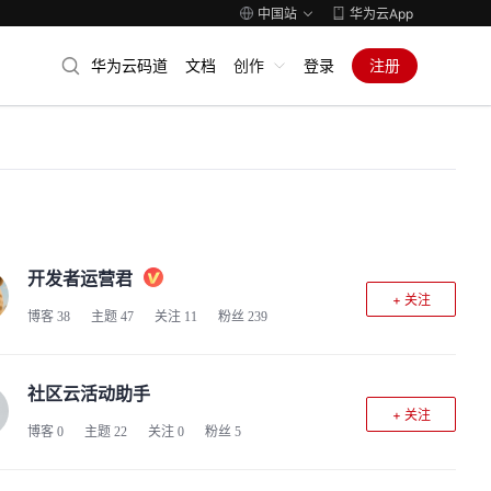
中国站
华为云App
华为云码道
文档
创作
登录
注册
开发者运营君
+ 关注
博客
38
主题
47
关注
11
粉丝
239
社区云活动助手
+ 关注
博客
0
主题
22
关注
0
粉丝
5