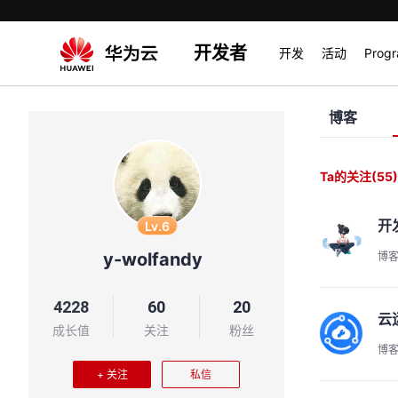
开发者
开发
活动
Prog
博客
Ta的关注
(55)
开
Lv.6
y-wolfandy
博
4228
60
20
云
成长值
关注
粉丝
博
+ 关注
私信