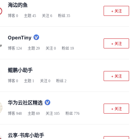
海边的鱼
+ 关注
博客
0
主题
45
关注
6
粉丝
35
OpenTiny
+ 关注
博客
124
主题
29
关注
0
粉丝
19
鲲鹏小助手
+ 关注
博客
0
主题
1
关注
0
粉丝
2
华为云社区精选
+ 关注
博客
948
主题
69
关注
105
粉丝
776
云享·书库小助手