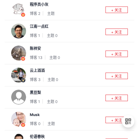
程序员小灰
+ 关注
博客
2
主题
江南一点红
+ 关注
博客
1
主题
0
陈祥安
+ 关注
博客
13
主题
0
云上滔滔
+ 关注
博客
3
主题
0
黑豆梨
+ 关注
博客
1
主题
0
Musk
+ 关注
博客
0
主题
伦语春秋