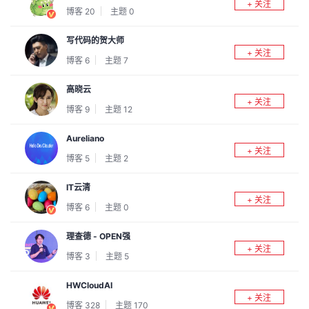
+ 关注
博客
20
主题
0
我
注
的
开
写代码的贺大师
的
Programs
发
+ 关注
博客
6
主题
7
支
者
高晓云
+ 关注
博客
9
主题
12
持
学
Aureliano
我
堂
+ 关注
博客
5
主题
2
的
我
我
IT云清
+ 关注
博客
6
主题
0
技
的
的
我
理查德 - OPEN强
术
云
+ 关注
课
的
我
博客
3
主题
5
支
声
程
认
的
我
HWCloudAI
+ 关注
博客
328
主题
170