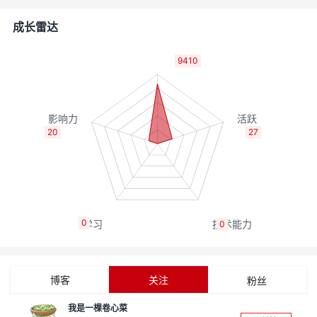
者
成长雷达
我
9410
的
我
博
的
我
20
27
客
论
的
我
坛
圈
的
我
0
0
子
直
的
我
我
播
活
的
博客
关注
粉丝
我
动
关
的
我是一棵卷心菜