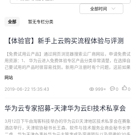
议
注
验
收
全部时间
藏
全部
暂无专栏分类
【体验官】新手上云购买流程体验与评测
【免费试用云产品】通过网页浏览器搜索云厂商网站，申请免费试
用资源：1、 华为云进入免费体验专区产品分类非常清楚，在选择自
己要试用的产品时很容易找到。新用户注册时有个问题，这前如果
是经销商邀请会在很明显的位置显示出来，现在在注册过程中没有
网站
提示了，希望能够将注册页面能够体现。在免费申请流程非常清晰
快捷，相比阿里云要好。最后申请成功！2、阿里云阿里云的免费资
2019-06-22 15:35:43
999+
0
0
源比较难找，很容易被忽略！在注册阿里云账...
华为云专家招募-天津华为云EI技术私享会
3月12日下午由淘客科技举办的华为云EI天津地区技术私享会在赛象
酒店举行，天津软协秘书长王森、软件与技术服务业商会秘书长李
二虎、华为天津办事处华为云主管李成及渠道团队以及受邀的20多