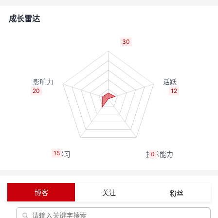
的
Programs
发
者
成长雷达
支
者
我
30
持
学
的
我
我
堂
博
的
我
20
12
的
我
客
论
的
我
我
技
的
坛
圈
的
我
的
我
15
0
术
云
子
直
的
我
课
的
我
支
声
播
活
的
程
认
的
我
博客
关注
粉丝
持
建
动
关
证
实
的