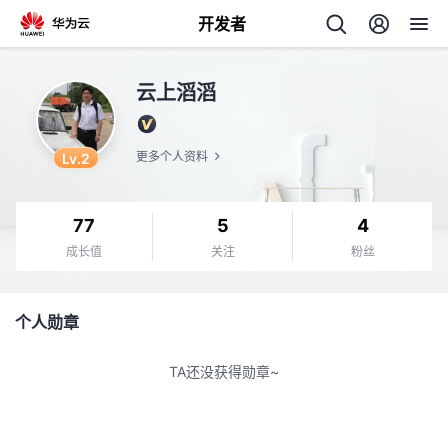
开发者
返
云上滔滔
回
Lv.2
更多个人资料
77
5
4
个
成长值
关注
粉丝
我
人
个人勋章
我
的
主
TA还没获得勋章~
我
的
开
页
我
的
开
发