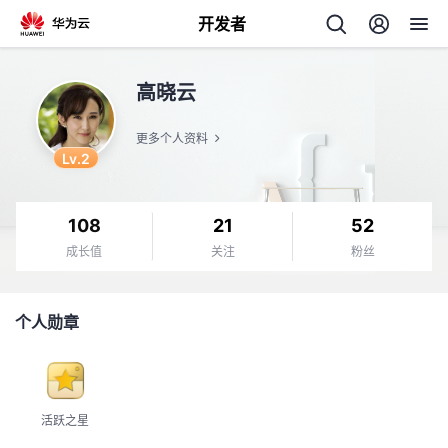
开发者
返
高晓云
回
更多个人资料
Lv.2
108
21
52
个
成长值
关注
粉丝
我
人
个人勋章
的
主
开
页
活跃之星
发