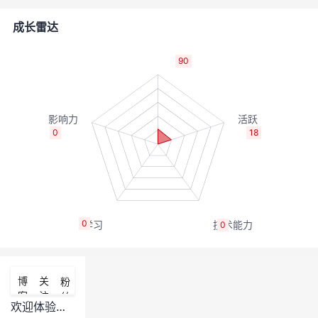
者
成长雷达
我
90
的
我
博
的
我
0
18
客
论
的
我
坛
圈
的
我
0
0
子
直
的
我
我
播
活
的
博
关
粉
客
注
丝
我
动
关
的
欢迎体验华为云CLI命令行工具HCloud