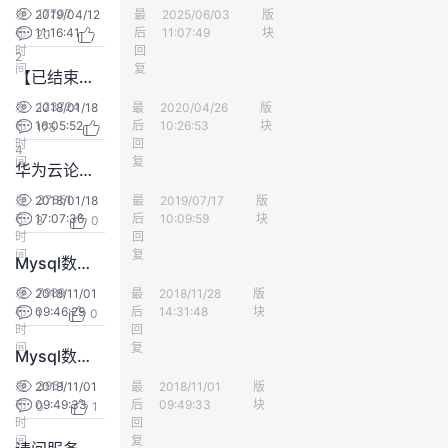
17707
发
2019/04/12
最
yd_273290364
2025/06/03
版
训练营
我
注
的
开
布
11:16:41
后
11:07:49
块
20
时
回
2
的
间
Programs
复
发
【已结束】2018华为云论坛招募版主啦——青春还在，梦想要快！
123724
发
2018/01/18
最
华为云社区精选
2020/04/26
版
版务管理
支
者
布
16:05:52
后
10:26:53
块
175
时
回
4
间
复
持
学
华为云论坛版主管理制度及细则（试行）
37851
发
2018/01/18
最
技术火炬手
2019/07/17
版
版务管理
我
堂
布
17:07:36
后
10:09:59
块
8
0
时
回
间
复
Mysql数据库无法远程连接的解决方法
的
我
我
7989
发
2018/11/01
最
建赟
2018/11/28
版
RDS for MySQL
布
09:46:29
技
的
后
14:31:48
块
1
0
的
我
时
回
间
复
Mysql数据库无法远程连接的解决方法
术
云
课
的
我
3951
发
2018/11/01
最
高晓云
2018/11/01
版
训练营
布
09:49:33
后
09:49:33
块
0
1
支
声
程
认
的
我
时
回
间
复