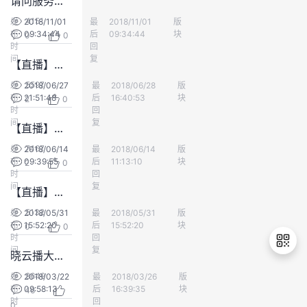
请问服务器自己建数据库和直接买数据库有什么区别？
持
建
证
实
的
4151
发
2018/11/01
最
高晓云
2018/11/01
版
数据库
布
09:34:44
后
09:34:44
块
0
0
议
验
收
时
回
间
复
【直播】社交化编程与Code Review如何实践？
藏
5597
发
2018/06/27
最
Fareast
2018/06/28
版
训练营
布
21:51:48
后
16:40:53
块
2
0
时
回
间
复
【直播】揭秘华为云分布式数据库中间件的前世今生
7467
发
2018/06/14
最
华为云社区精选
2018/06/14
版
训练营
布
09:39:55
后
11:13:10
块
2
0
时
回
间
复
【直播】应用运维搞不定？那是因为你还没有用过它！
5132
发
2018/05/31
最
高晓云
2018/05/31
版
训练营
布
15:52:20
后
15:52:20
块
0
0
时
回
间
复
晓云播大会：华为中国生态伙伴大会2018 现场图文直播
9649
发
2018/03/22
最
W--wangzhiqiang
2018/03/26
版
合作伙伴
布
09:58:13
后
16:39:35
块
46
退
时
回
0