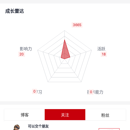
的
Programs
发
者
成长雷达
支
者
我
3665
持
学
的
我
我
堂
博
的
我
20
18
的
我
客
论
的
我
我
技
的
坛
圈
的
我
的
我
0
0
术
云
子
直
的
我
课
的
我
支
声
播
活
的
程
认
的
我
博客
关注
粉丝
持
建
动
关
证
实
的
可以交个朋友