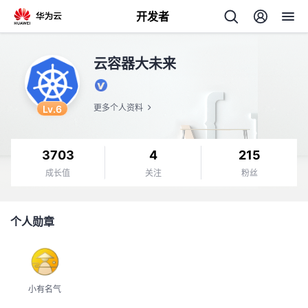
开发者
返
云容器大未来
回
Lv.6
更多个人资料
3703
4
215
个
成长值
关注
粉丝
我
人
个人勋章
我
的
主
我
的
开
页
小有名气
我
的
开
发