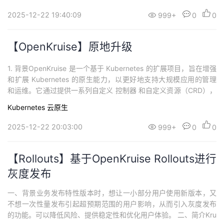
用。 2. 简介OpenKruise实现镜像预热，通过运行架构中的kruise-
持
建
证
实
的
manager与krui...
2025-12-22 19:40:09
999+
0
0
议
验
收
【OpenKruise】原地升级
藏
1. 背景OpenKruise 是一个基于 Kubernetes 的扩展项目，旨在增强
和扩展 Kubernetes 的原生能力，以更好地支持大规模应用的管理
和运维。它通过提供一系列自定义 控制器 和自定义资源（CRD），
帮助用户在 Kubernetes 集群中更加灵活、高效地管理容器化应
Kubernetes
云原生
用。 2. 简介OpenKruise 的原地升级（In-Place Update）是一种更
新策略，允许在...
2025-12-22 20:03:00
999+
0
0
【Rollouts】基于OpenKruise Rollouts进行
灰度发布
一、背景业务发布特性版本时，想让一小部分用户使用新版本，又
不想一次性量发布引起超预期范围的用户影响，从而引入灰度发布
的功能。可以降低风险、提供稳定性和优化用户体验。 二、简介Kru