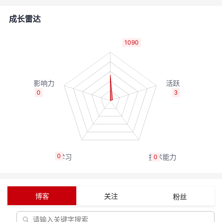
者
成长雷达
我
1090
的
我
博
的
我
0
3
客
论
的
我
坛
圈
的
我
0
0
子
直
的
我
我
播
活
的
博客
关注
粉丝
我
动
关
的