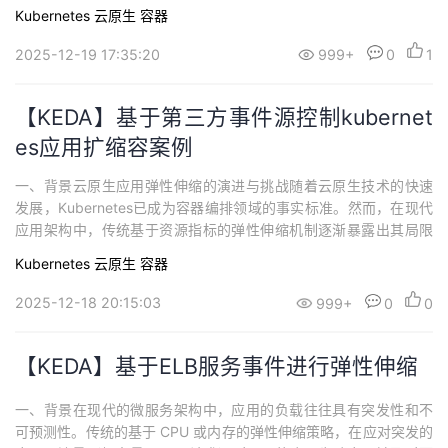
ise Rollouts 是一个 Bypass(旁路) 组件，提供 高级渐进式交付功能
Kubernetes
云原生
容器
。支持金丝雀、蓝绿、多批次和A/B测试交付模式，同时它兼容 Gat
eway API 和各种Ingress 实现。丰富的发布策...
2025-12-19 17:35:20
999+
0
1
【KEDA】基于第三方事件源控制kubernet
es应用扩缩容案例
一、背景云原生应用弹性伸缩的演进与挑战随着云原生技术的快速
发展，Kubernetes已成为容器编排领域的事实标准。然而，在现代
应用架构中，传统基于资源指标的弹性伸缩机制逐渐暴露出其局限
性，无法充分满足事件驱动型工作负载的弹性需求。 事件驱动架构
Kubernetes
云原生
容器
的兴起现代应用架构正朝着微服务和事件驱动方向演进，产生了全
新的弹性伸缩需求，这些应用通常依赖于各种事件源，如消息队列
2025-12-18 20:15:03
999+
0
0
（Kafka、RabbitMQ）...
【KEDA】基于ELB服务事件进行弹性伸缩
一、背景在现代的微服务架构中，应用的负载往往具有突发性和不
可预测性。传统的基于 CPU 或内存的弹性伸缩策略，在应对突发的