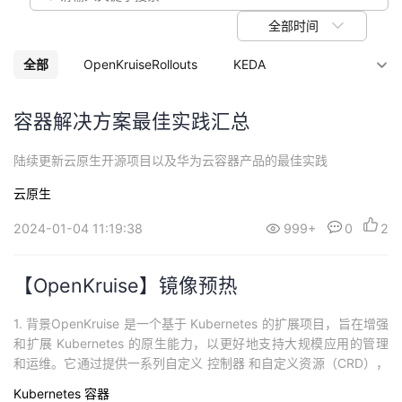
我
注
的
开
全部时间
的
Programs
发
全部
OpenKruiseRollouts
KEDA
支
者
OpenKruiseGame
OpenKruise
CICD
容器解决方案最佳实践汇总
持
理解云容器网络
opentelemetry生态
学
陆续更新云原生开源项目以及华为云容器产品的最佳实践
云原生
产品解决方案
GPU&AI&大数据
我
堂
2024-01-04 11:19:38
999+
0
2
nginx-ingress
prometheus生态
的
我
我
istio开源基础
kubernetes开源基础
技
的
【OpenKruise】镜像预热
的
我
容器网络篇
术
云
1. 背景OpenKruise 是一个基于 Kubernetes 的扩展项目，旨在增强
课
的
我
和扩展 Kubernetes 的原生能力，以更好地支持大规模应用的管理
和运维。它通过提供一系列自定义 控制器 和自定义资源（CRD），
支
声
程
认
的
我
帮助用户在 Kubernetes 集群中更加灵活、高效地管理容器化应
Kubernetes
容器