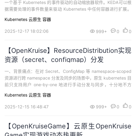
一个基于 Kubernetes 的事件驱动的自动缩放器软件。KEDA可以根
据需要处理的事件数量来驱动 Kubernetes 中任何容器进行扩展。
使用 KEDA，可以明确映射到想要使用事件驱动的应用程序，而其他
Kubernetes
云原生
容器
应用程序继续运行。从而使得 KEDA 能够与任意 Kubernetes 上的
应用程序...
2025-12-17 18:02:06
999+
0
0
【OpenKruise】ResourceDistribution实现
资源（secret、configmap）分发
一、背景痛点：在对 Secret、ConfigMap 等 namespace-scoped
资源进行跨 namespace 分发及同步的场景中，原生 kubernetes 目
前只支持用户 one-by-one 地进行手动分发与同步，十分地不方
便。典型案例：SidecarSet 的 imagePullSecrets 全局预热 ，业务
Kubernetes
云原生
容器
NS 数量多，SidecarSet 又要拉取私有镜像时，不...
2025-12-15 16:48:47
999+
0
0
【OpenKruiseGame】云原生OpenKruise
Game实现游戏动态热更新