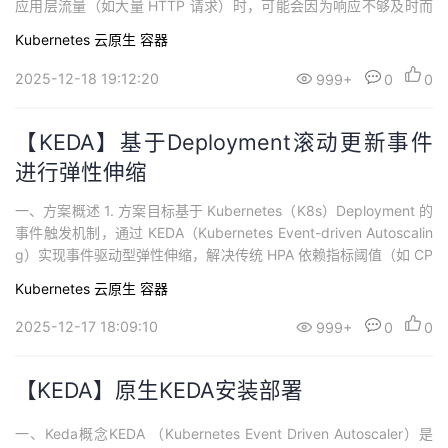
应用层流量（如大量 HTTP 请求）时，可能会因为响应不够及时而
导致服务延迟增加甚至不可用。为了更精准、快速地响应业务负载
Kubernetes
云原生
容器
变化，我们需要一种更细粒度的弹性伸缩策略。华为云的弹性负载
均衡器（ELB）会实时上报其四层查询速率（QPS）到云监控服务
2025-12-18 19:12:20
999+
0
0
（Cloud Eye）。KE...
【KEDA】基于Deployment滚动更新事件
进行弹性伸缩
一、方案概述 1. 方案目标基于 Kubernetes（K8s）Deployment 的
事件触发机制，通过 KEDA（Kubernetes Event-driven Autoscalin
g）实现事件驱动型弹性伸缩，解决传统 HPA 依赖指标阈值（如 CP
U / 内存使用率）的局限性，支持基于 Deployment 相关事件（如 P
Kubernetes
云原生
容器
od 就绪状态变更、镜像更新、配置变更等）动态调整 Pod ...
2025-12-17 18:09:10
999+
0
0
【KEDA】原生KEDA安装部署
一、Keda概念KEDA （Kubernetes Event Driven Autoscaler）是