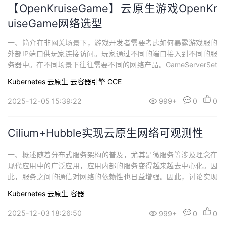
【OpenKruiseGame】云原生游戏OpenKr
uiseGame网络选型
一、简介在非网关场景下，游戏开发者需要考虑如何暴露游戏服的
外部IP端口供玩家连接访问。玩家通过不同的端口接入到不同的服
务器中。在不同场景下往往需要不同的网络产品。GameServerSet
为会其管理下的每一个Pod都添加一个独有的label，当在GameSer
Kubernetes
云原生
云容器引擎 CCE
verSet中配置了network字段时，OpenKruiseGame会为此GameS
erverSet管理下的每一个Pod都创建一个...
2025-12-05 15:39:22
999+
0
0
Cilium+Hubble实现云原生网络可观测性
一、概述随着分布式服务架构的普及，尤其是微服务等涉及理念在
现代应用中的广泛应用，应用内部的服务变得越来越去中心化。因
此，服务之间的通信对网络的依赖性也日益增强。因此，讨论实现
微服务可观测性中是一个日益重要的方面——云原生网络可观测
Kubernetes
云原生
容器
性。Cilium 社区在 2019 年开源了 Hubble——一个基于 eBPF 的分
布式网络与安全可观测性平台。 二、网络流量技术架构图 三、Hub
2025-12-03 18:26:50
999+
0
0
ble简介 ...