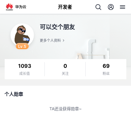
开发者
返
可以交个朋友
回
更多个人资料
Lv.5
1093
0
69
个
成长值
关注
粉丝
我
人
个人勋章
的
主
TA还没获得勋章~
开
页
发