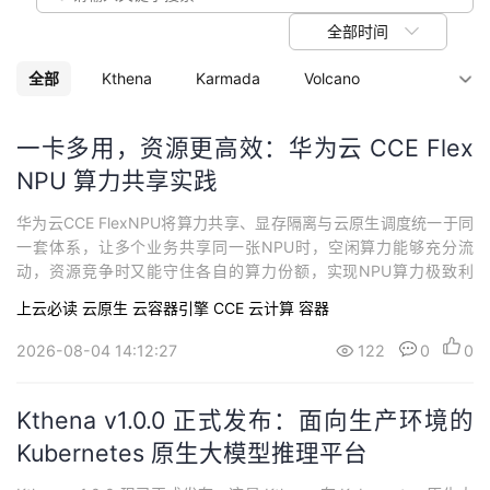
议
注
验
收
全部时间
藏
全部
Kthena
Karmada
Volcano
KubeEdge
云原生
一卡多用，资源更高效：华为云 CCE Flex
NPU 算力共享实践
华为云CCE FlexNPU将算力共享、显存隔离与云原生调度统一于同
一套体系，让多个业务共享同一张NPU时，空闲算力能够充分流
动，资源竞争时又能守住各自的算力份额，实现NPU算力极致利
用。欢迎体验！
上云必读
云原生
云容器引擎 CCE
云计算
容器
2026-08-04 14:12:27
122
0
0
Kthena v1.0.0 正式发布：面向生产环境的
Kubernetes 原生大模型推理平台