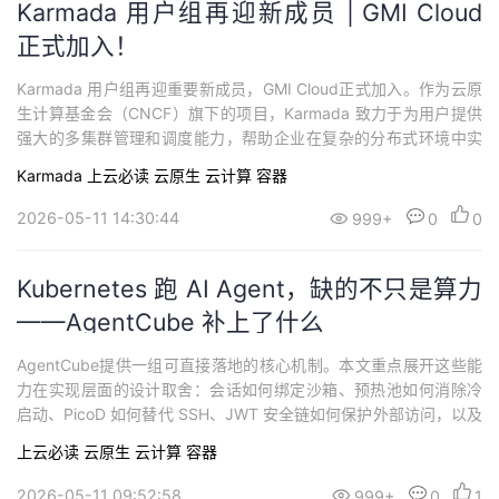
Karmada 用户组再迎新成员 | GMI Cloud
正式加入！
Karmada 用户组再迎重要新成员，GMI Cloud正式加入。作为云原
生计算基金会（CNCF）旗下的项目，Karmada 致力于为用户提供
强大的多集群管理和调度能力，帮助企业在复杂的分布式环境中实
现高效的应用部署和管理。GMI Cloud 的加入将进一步加强 Karma
Karmada
上云必读
云原生
云计算
容器
da 社区，为项目的持续创新带来新的活力，标志着社区发展和 Kar
mada 在多样化生产环境中采用的又一个重要里程碑。
2026-05-11 14:30:44
999+
0
0
Kubernetes 跑 AI Agent，缺的不只是算力
——AgentCube 补上了什么
AgentCube提供一组可直接落地的核心机制。本文重点展开这些能
力在实现层面的设计取舍：会话如何绑定沙箱、预热池如何消除冷
启动、PicoD 如何替代 SSH、JWT 安全链如何保护外部访问，以及
系统如何自动回收不再活跃的沙箱资源。
上云必读
云原生
云计算
容器
2026-05-11 09:52:58
999+
0
1