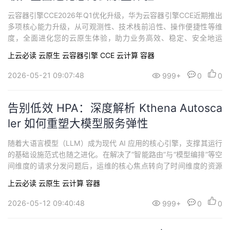
云容器引擎CCE2026年Q1优化升级，华为云容器引擎CCE近期推出
多项核心能力升级，从可观测性、技术栈前沿性、操作便捷性等维
度，全面进化您的云原生体验，助力业务高效、稳定、安全地运
行。
上云必读
云原生
云容器引擎 CCE
云计算
容器
2026-05-21 09:07:48
999+
0
0
告别低效 HPA：深度解析 Kthena Autosca
ler 如何重塑大模型服务弹性
随着大语言模型（LLM）成为现代 AI 应用的核心引擎，支撑其运行
的基础设施范式也随之进化。在解决了“智能路由”与“模型编排”等空
间维度的请求分发问题后，运维的核心焦点转向了时间维度的资源
博弈：如何实时、动态地确定最佳推理实例规模？Kthena Autoscal
上云必读
云原生
云计算
容器
er 便是针对这一命题的标准答案。本文将深入剖析 Kthena Autosca
ler 的架构拓扑、通用策略逻辑以及多样化的绑定形态。
2026-05-12 09:40:48
999+
0
0