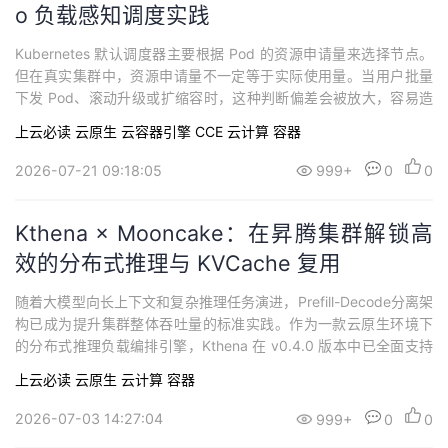
o 负载感知调度实践
Kubernetes 默认调度器主要根据 Pod 的资源申请量来选择节点。
但在真实集群中，资源申请量不一定等于实际使用量。当用户批量
下发 Pod、滚动升级或扩缩容时，这种判断偏差会被放大，容易造
成节点热点甚至 OOM。华为云云容器引擎 CCE （下简称 CCE ) Vol
上云必读
云原生
云容器引擎 CCE
云计算
容器
cano 调度器提供的负载感知调度能力，将节点真实 CPU、内存负
载纳入调度决策，让新负载更合理地分布到集群中。
2026-07-21 09:18:05
999+
0
0
Kthena × Mooncake：在昇腾集群解锁高
效的分布式推理与 KVCache 复用
随着大模型向长上下文和复杂推理任务演进，Prefill-Decode分离架
构已成为提升集群整体吞吐量的标准实践。作为一款云原生环境下
的分布式推理负载编排引擎，Kthena 在 v0.4.0 版本中已全面支持
基于 vLLM 和 Mooncake 的 PD 分离部署，并深度针对华为昇腾
上云必读
云原生
云计算
容器
（Ascend）NPU 集群进行了硬件级优化。
2026-07-03 14:27:04
999+
0
0