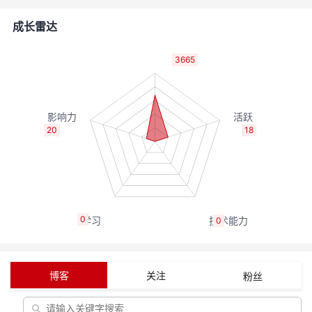
的
Programs
发
者
成长雷达
支
者
我
3665
持
学
的
我
我
堂
博
的
我
20
18
的
我
客
论
的
我
我
技
的
坛
圈
的
我
的
我
0
0
术
云
子
直
的
我
课
的
我
支
声
播
活
的
程
认
的
我
博客
关注
粉丝
持
建
动
关
证
实
的