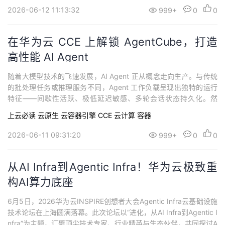
2026-06-12 11:13:32
999+
0
0
在华为云 CCE 上解锁 AgentCube，打造
高性能 AI Agent
随着大模型技术的飞速发展，AI Agent 正从概念走向生产。与传统
的批处理任务或推理服务不同，Agent 工作负载呈现出独特的运行
特征——间歇性活跃、极低延迟敏感、多轮会话状态持久化。然
而，现有的 Kubernetes 调度体系主要面向批处理和长运行服务设
上云必读
云原生
云容器引擎 CCE
云计算
容器
计，难以有效应对这类"潮汐式"交互负载：空闲时资源白白占用，唤
醒时又无法做到亚秒级响应，状态管理更是一大痛点。
2026-06-11 09:31:20
999+
0
0
从AI Infra到Agentic Infra！华为云极致重
构AI算力底座
6月5日，2026华为云INSPIRE创想者大会Agentic Infra云基础设施
技术论坛在上海圆满落幕。此次论坛以“进化，从AI Infra到Agentic I
nfra”为主题，汇聚顶尖技术专家、行业精英与生态伙伴，共同探讨A