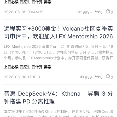
上云必读
云原生
云计算
容器
机制，将复杂的生命周期管理转化为自动化运维，极大减轻了人工
负担。
2026-05-09 09:44:30
999+
0
0
远程实习+3000美金！Volcano社区夏季实
习申请中，欢迎加入LFX Mentorship 2026
LFX Mentorship 2026 夏季(Term 2）申请时间为5月5日 – 5月19
日（11:00 PDT；18:00 UTC)，远程实习将从 6 月 8 日开始为期三
个月。参与到LFX Mentorship计划中，为开源项目做贡献、获得开
源社区的认可同时，完成工作还能获取报酬 (位于中国的开发者报酬
上云必读
云原生
云计算
容器
为3000美金，约合20000人民币）。
2026-05-08 17:10:31
938
0
0
普惠 DeepSeek-V4：Kthena + 昇腾 3 分
钟搭建 PD 分离推理
本文将详细介绍如何通过Kthena控制器，在昇腾NPU上部署DeepS