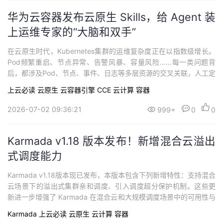
华为云容器发布云原生 Skills，给 Agent 装
上运维专家的“大脑和双手”
在云原生时代，Kubernetes集群的运维复杂度正在以指数级增长。
Pod频繁重启、节点异常、告警风暴、容量风险……每一类问题背
后，都涉及Pod、节点、事件、日志等多层资源的交叉关联，人工定
位链路长，判断成本极高。华为云云原生Skills的诞生，正是为了解
上云必读
云原生
云容器引擎 CCE
云计算
容器
决这一困境——将专业知识、操作流程和最佳实践转化为可复用的
能力单元，让AI Agent具备专业的云原生运维能力。
2026-07-02 09:36:21
999+
0
0
Karmada v1.18 版本发布！新增混合云溢出
式调度能力
Karmada v1.18版本现已发布，本版本包含下列新增特性：支持混合
云场景下的溢出式集群亲和调度、引入调度超分保护机制。这些更
新进一步增强了 Karmada 在混合云和大规模调度场景中的可用性与
灵活性。我们鼓励您升级到 v1.18.0，体验这些新能力带来的价值！
Karmada
上云必读
云原生
云计算
容器