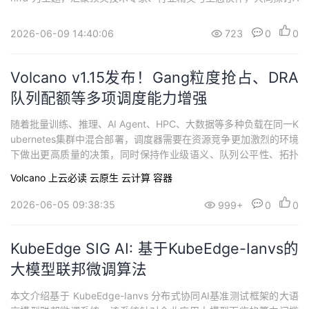
gentic时代AI基础设施的架构设计、技术创新与演进方向。
2026-06-09 14:40:06
723
0
0
Volcano v1.15发布！Gang粒度抢占、DRA
队列配额等多项调度能力增强
随着批量训练、推理、AI Agent、HPC、大数据等多种负载在同一K
ubernetes集群中混合部署，调度器需要在资源竞争更加激烈的环境
下做出更高质量的决策，同时保持作业级语义、队列公平性、拓扑
亲和性与运行稳定性。Volcano v1.15.0 现已正式发布，围绕这些方
Volcano
上云必读
云原生
云计算
容器
向，在调度核心、异构资源管理、多调度器协同与性能可观测等方
面进行了增强。
2026-06-05 09:38:35
999+
0
0
KubeEdge SIG AI: 基于KubeEdge-Ianvs的
大模型联邦微调算法
本文介绍基于 KubeEdge-Ianvs 分布式协同AI基准测试框架的大语