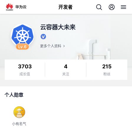
开发者
返
云容器大未来
回
Lv.6
更多个人资料
3703
4
215
个
成长值
关注
粉丝
我
人
个人勋章
我
的
主
我
的
开
页
小有名气
我
的
开
发