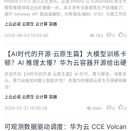
Kthena v1.0.0 现已正式发布。这是 Kthena 在 Kubernetes 原生大
模型推理领域迈出的重要一步。本次发布全面聚焦生产就绪能力：
提升 Gateway API 路由准确性；为预填充/解码（P/D）分离工作负
载提供原生的角色级自动扩缩容，大幅提升资源利用率；提供更安
上云必读
云原生
云计算
容器
全的角色级滚动更新，保障服务发布零中断；增强Router调度等性
能。
2026-08-03 10:02:40
163
0
0
【AI时代的开源·云原生篇】大模型训练卡
顿？AI 推理太慢？华为云容器开源给出硬
核解法！
欢迎开启【AI时代的开源·云原生篇】AI 时代，算力爆发，场景多
元，算力设施如何跟上智能步伐？ 本篇为你解锁云原生开源硬核解
法！
上云必读
云原生
云计算
容器
2026-07-21 15:05:28
999+
0
0
可观测数据驱动调度：华为云 CCE Volcan