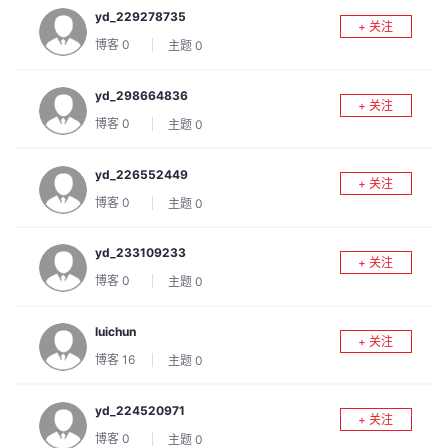
yd_229278735
+ 关注
博客
0
主题
0
yd_298664836
+ 关注
博客
0
主题
0
yd_226552449
+ 关注
博客
0
主题
0
yd_233109233
+ 关注
博客
0
主题
0
luichun
+ 关注
博客
16
主题
0
yd_224520971
+ 关注
博客
0
主题
0