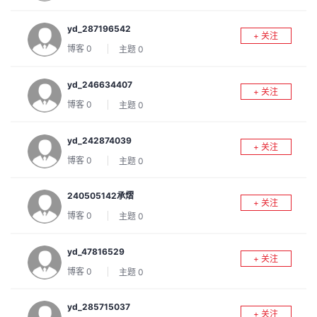
yd_287196542
+ 关注
博客
0
主题
0
yd_246634407
+ 关注
博客
0
主题
0
yd_242874039
+ 关注
博客
0
主题
0
240505142承熠
+ 关注
博客
0
主题
0
yd_47816529
+ 关注
博客
0
主题
0
yd_285715037
+ 关注