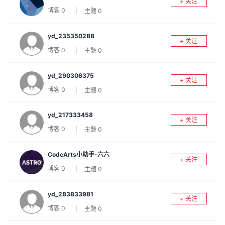
+ 关注
议
注
验
收
博客
0
主题
0
藏
yd_235350288
+ 关注
博客
0
主题
0
yd_290306375
+ 关注
博客
0
主题
0
yd_217333458
+ 关注
博客
0
主题
0
CodeArts小助手-六六
+ 关注
博客
0
主题
0
yd_283833981
+ 关注
博客
0
主题
0