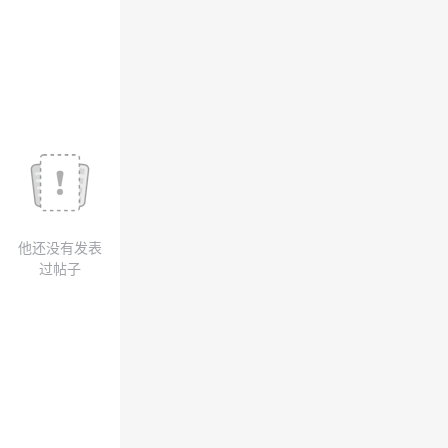
我
注
的
开
的
Programs
发
支
者
持
学
我
堂
他还没有发表
的
我
我
过帖子
技
的
的
我
术
云
课
的
我
支
声
程
认
的
我