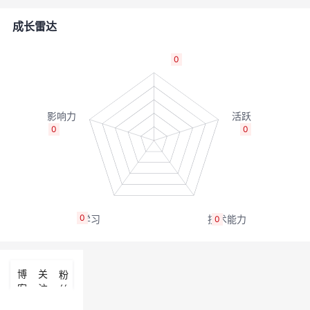
者
成长雷达
我
0
的
我
博
的
我
0
0
客
论
的
我
坛
圈
的
我
0
0
子
直
的
我
我
播
活
的
博
关
粉
客
注
丝
我
动
关
的