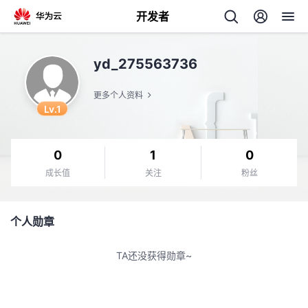
开发者
返
yd_275563736
回
更多个人资料
Lv.1
0
1
0
个
成长值
关注
粉丝
我
人
个人勋章
的
主
TA还没获得勋章~
开
页
发