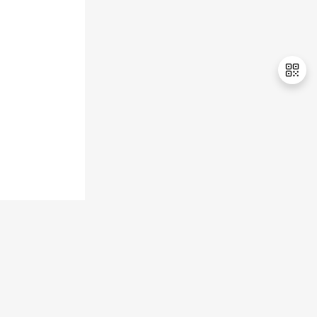
持
建
证
实
的
议
验
收
藏
退
出
登
录