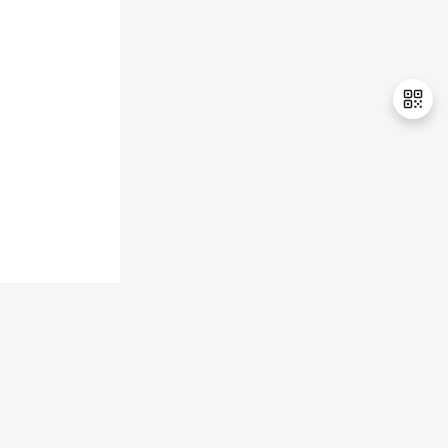
持
建
证
实
的
议
验
收
藏
退
出
登
录