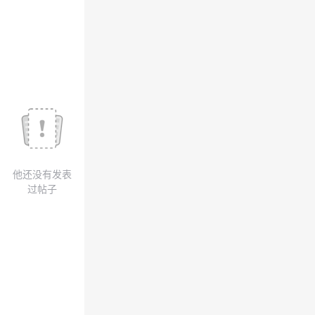
我
注
的
开
的
Programs
发
支
者
持
学
我
堂
他还没有发表
的
我
我
过帖子
技
的
的
我
术
云
课
的
我
支
声
程
认
的
我