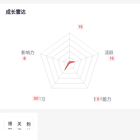
者
成长雷达
我
15
的
我
博
的
我
6
15
客
论
的
我
坛
圈
的
我
30
0
子
直
的
我
我
播
活
的
博
关
粉
客
注
丝
我
动
关
的