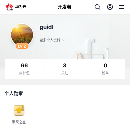
开发者
返
guidl
回
更多个人资料
Lv.2
66
3
0
个
成长值
关注
粉丝
我
人
个人勋章
的
主
开
页
活跃之星
发