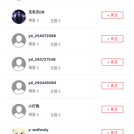
无名氏CB
+ 关注
博客
3
主题
0
yd_254072068
+ 关注
博客
0
主题
0
yd_283727549
+ 关注
博客
0
主题
0
yd_293445094
+ 关注
博客
0
主题
0
小叮铛
+ 关注
博客
0
主题
0
y-wolfandy
+ 关注