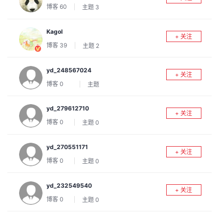
博客
60
主题
3
Kagol
+ 关注
博客
39
主题
2
yd_248567024
+ 关注
博客
0
主题
yd_279612710
+ 关注
博客
0
主题
0
yd_270551171
+ 关注
博客
0
主题
0
yd_232549540
+ 关注
博客
0
主题
0