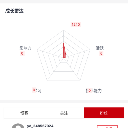
者
成长雷达
我
1240
的
我
博
的
我
0
6
客
论
的
我
坛
圈
的
我
0
0
子
直
的
我
我
播
活
的
博客
关注
粉丝
我
动
关
的
yd_248567024