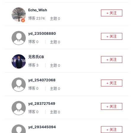
Echo_Wish
+ 关注
博客
2374
主题
0
yd_235008880
+ 关注
博客
0
主题
0
无名氏CB
+ 关注
博客
3
主题
0
yd_254072068
+ 关注
博客
0
主题
0
yd_283727549
+ 关注
博客
0
主题
0
yd_293445094
+ 关注