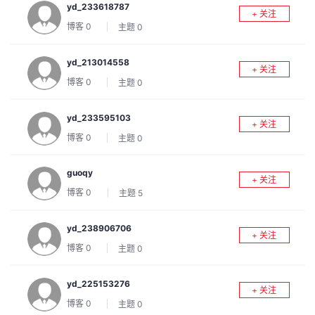
yd_233618787
+ 关注
博客
0
主题
0
yd_213014558
+ 关注
博客
0
主题
0
yd_233595103
+ 关注
博客
0
主题
0
guoqy
+ 关注
博客
0
主题
5
yd_238906706
+ 关注
博客
0
主题
0
yd_225153276
+ 关注
博客
0
主题
0