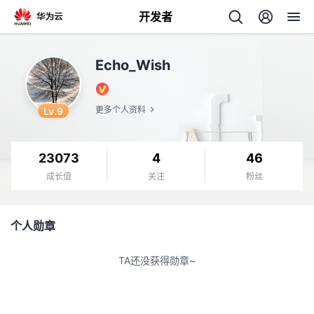
开发者
返
Echo_Wish
回
Lv.9
更多个人资料
23073
4
46
个
成长值
关注
粉丝
我
人
个人勋章
我
的
主
TA还没获得勋章~
我
的
开
页
我
的
开
发