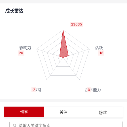
的
Programs
发
者
成长雷达
支
者
我
23035
持
学
的
我
我
堂
博
的
我
20
18
的
我
客
论
的
我
我
技
的
坛
圈
的
我
的
我
0
0
术
云
子
直
的
我
课
的
我
支
声
播
活
的
程
认
的
我
博客
关注
粉丝
持
建
动
关
证
实
的