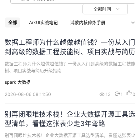
议
注
验
收
全部时间
藏
全部
ArkUI实战笔记
鸿蒙内核修炼手册
AI+运维：智能化运维的未来
CodeBuddy
数据工程师为什么越做越值钱？一份从入门
到高级的数据工程技能树、项目实战与简历
MCP
欧拉
速入大数据
鸿蒙
升级指南
数据工程师为什么越做越值钱？一份从入门到高级的数据工程技能
华为云开发者空间
Python项目实战
根技术
树、项目实战与简历升级指南
spark
大数据
CodeArts
如何学会.NET
视频编解码
2026-08-06 08:11:50
13
1
0
让你快速入坑运维
OpenTiny
从零开始学Python人工智能
数据分析可视化
别再闭眼堆技术栈！企业大数据开源工具选
型清单，看懂这张表少走3年弯路
开天平台
Python数据结构和算法
别再闭眼堆技术栈！企业大数据开源工具选型清单，看懂这张表少