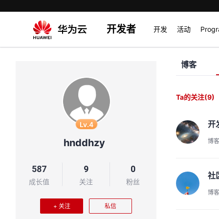
开发者
开发
活动
Prog
博客
Ta的关注
(9)
开
Lv.4
hnddhzy
博
587
9
0
社
成长值
关注
粉丝
博
+ 关注
私信