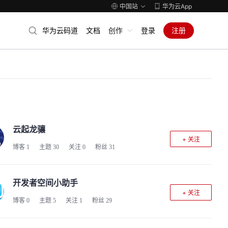
中国站
华为云App
华为云码道
文档
创作
登录
注册
云起龙骧
+ 关注
博客
1
主题
30
关注
0
粉丝
31
开发者空间小助手
+ 关注
博客
0
主题
5
关注
1
粉丝
29