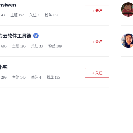
nsiwen
+ 关注
客
43
主题
152
关注
3
粉丝
167
为云软件工具链
+ 关注
客
605
主题
196
关注
33
粉丝
309
小宅
+ 关注
客
299
主题
140
关注
4
粉丝
135