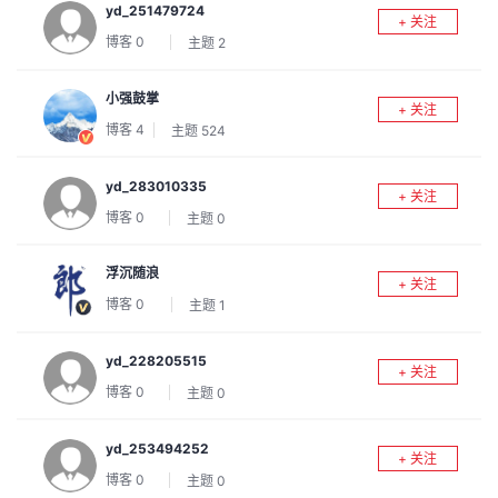
yd_251479724
+ 关注
博客
0
主题
2
小强鼓掌
+ 关注
博客
4
主题
524
yd_283010335
+ 关注
博客
0
主题
0
浮沉随浪
+ 关注
博客
0
主题
1
yd_228205515
+ 关注
博客
0
主题
0
yd_253494252
+ 关注
博客
0
主题
0