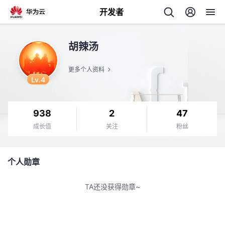
开发者
返
胡辣汤
回
更多个人资料
Lv.4
938
2
47
个
成长值
关注
粉丝
我
人
个人勋章
我
的
主
TA还没获得勋章~
我
的
开
页
我
的
开
发