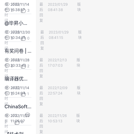
1569
发
2022/11/14
最
yd_279325238
2023/01/29
版
毕昇
议
注
验
收
布
15:38:57
后
08:41:38
块
2
3
时
回
间
藏
复
@毕昇小伙伴，问卷调查中奖名单已出炉，快来查收奖品！
1236
发
2022/12/30
最
yd_279325238
2023/01/29
版
毕昇
布
10:34:25
后
08:41:15
块
5
0
时
回
间
复
有奖问卷 | 毕昇编译期待您的反馈！
1548
发
2022/11/28
最
madqfrog
2022/12/13
版
毕昇
布
20:33:42
后
17:07:03
块
5
2
时
回
间
复
编译器优化那些事儿（7）：Cache优化
1492
发
2022/11/14
最
小云悠悠zZ
2022/12/09
版
毕昇
布
15:24:04
后
22:57:24
块
2
1
时
回
间
复
ChinaSoft 论坛巡礼 | 编译器与编程语言
175
发
2022/11/25
最
样子的木偶
2022/11/26
版
毕昇
布
11:05:07
后
10:53:13
块
2
0
时
回
间
复