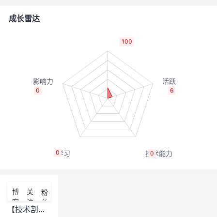
的
Programs
发
者
成长雷达
支
者
我
100
持
学
的
我
我
堂
博
的
我
0
6
的
我
客
论
的
我
我
技
的
坛
圈
的
我
的
我
0
0
术
云
子
直
的
我
课
的
我
支
声
播
活
的
程
认
的
我
博
关
粉
客
注
丝
持
建
动
关
证
实
的
【技术剖析】18. Native Memory Tracking 详解（4）:使用 NMT 协助排查内存问题案例