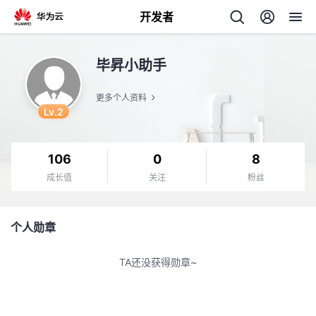
开发者
返
毕昇小助手
回
更多个人资料
Lv.2
106
0
8
个
成长值
关注
粉丝
我
人
个人勋章
我
的
主
TA还没获得勋章~
我
的
开
页
我
的
开
发