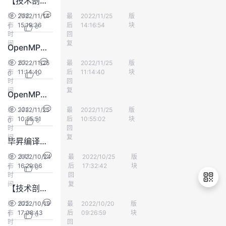
【技术剖析】17. Native Memory Tracking 详解（3）:追踪区域分析(二)
788
发
2022/11/14
最
Jack20
2022/11/25
版
毕昇
布
15:19:36
后
14:16:54
块
1
0
时
回
间
复
OpenMP优化调研系列文章（3）
63
发
2022/11/25
最
毕昇小助手
2022/11/25
版
毕昇
布
11:14:40
后
11:14:40
块
0
0
时
回
间
复
OpenMP优化调研系列文章（2）
124
发
2022/11/25
最
毕昇小助手
2022/11/25
版
毕昇
布
10:55:51
后
10:55:02
块
0
0
时
回
间
复
毕昇编译器 2.4.0 版本已发布，快来看看都有哪些更新！
341
发
2022/10/24
最
Jack20
2022/10/25
版
毕昇
布
16:29:06
后
17:32:42
块
1
0
时
回
间
复
【技术剖析】16. Native Memory Tracking 详解（2）:追踪区域分析(一)
825
发
2022/10/19
最
Jack20
2022/10/20
版
毕昇
布
17:08:43
后
09:26:59
块
1
0
退
时
回