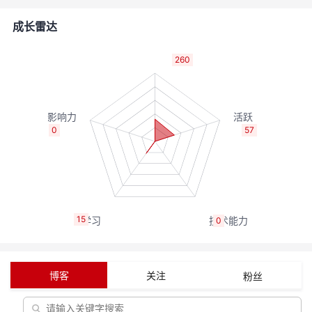
的
Programs
发
者
成长雷达
支
者
我
260
持
学
的
我
我
堂
博
的
我
0
57
的
我
客
论
的
我
我
技
的
坛
圈
的
我
的
我
15
0
术
云
子
直
的
我
课
的
我
支
声
播
活
的
程
认
的
我
博客
关注
粉丝
持
建
动
关
证
实
的