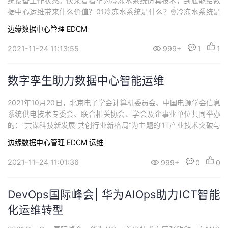
统设备工作状态。快来看看华为冷冻水系统仿真技术，到底能给数
据中心运维带来什么价值？01冷冻水系统是什么？☝冷冻水系统是
大型数据中心最常用的制冷方案主要由冷机、冷却塔、板换、水
边缘数据中心管理 EDCM
泵、末端空调等设备组成由于其占地面积小、制冷容量大等优势大
型数据机房中心普遍采用冷冻水系统进行散热02为什么需要冷冻水
2021-11-24 11:13:55
999+
1
1
系统仿真？☝冷冻水系统是一套复杂的制冷系统设...
数字孪生助力数据中心智能运维
2021年10月20日，北京电子学会计算机委员会、中国电源学会信息
系统供电技术专委会、联合相关协会、学会及企事业单位共同举办
的：“共谋科技新发展 共创行业新格局”为主题的“IT产业技术突破与
绿色升级峰会暨2021数据中心建设与智能运维论坛”在北京国际会议
边缘数据中心管理 EDCM
运维
中心举办。华为NAIE产品部，网图解决方案项目群总监张晋辉发表
了《数字孪生助力数据中心智能运维》主题演讲，介绍如何通过数
2021-11-24 11:01:36
999+
0
0
字孪生方案解决数据中...
DevOps国际峰会| 华为AIOps助力ICT智能
化运维转型