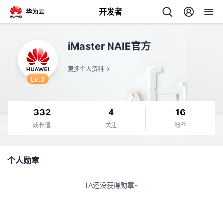
开发者
返
iMaster NAIE官方
回
更多个人资料
Lv.3
332
4
16
个
成长值
关注
粉丝
我
人
个人勋章
我
的
主
TA还没获得勋章~
我
的
开
页
我
的
开
发