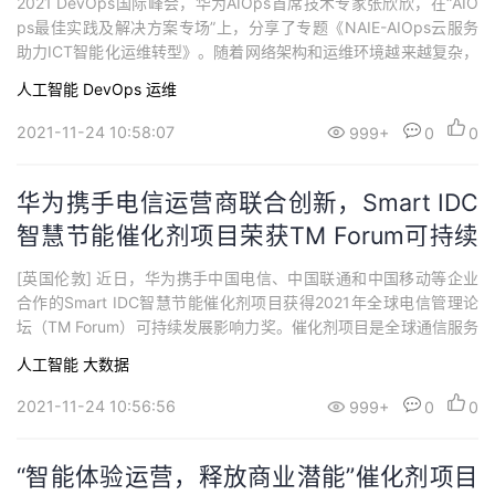
2021 DevOps国际峰会，华为AIOps首席技术专家张欣欣，在“AIO
ps最佳实践及解决方案专场”上，分享了专题《NAIE-AIOps云服务
助力ICT智能化运维转型》。随着网络架构和运维环境越来越复杂，
传统人工运维不能满足网络2B新需求，故障根因定位难、运维系统
人工智能
DevOps
运维
开发周期长、流程闭环自动化程度低等依旧是主要的困难。华为将A
IOps技术应用于ICT网络，致力于“将网络逐渐引向智能化，成为
2021-11-24 10:58:07
999+
0
0
能...
华为携手电信运营商联合创新，Smart IDC
智慧节能催化剂项目荣获TM Forum可持续
发展影响力奖
[英国伦敦] 近日，华为携手中国电信、中国联通和中国移动等企业
合作的Smart IDC智慧节能催化剂项目获得2021年全球电信管理论
坛（TM Forum）可持续发展影响力奖。催化剂项目是全球通信服务
提供商 (CSP) 及其技术合作伙伴在TM Forum平台上进行的合作创
人工智能
大数据
新项目，旨在开发验证创新概念。催化剂项目奖项表彰CSP及其合
作伙伴对推动电信行业、加速数字化转型、制定标准以及对全球可
2021-11-24 10:56:56
999+
0
0
持续发...
“智能体验运营，释放商业潜能”催化剂项目