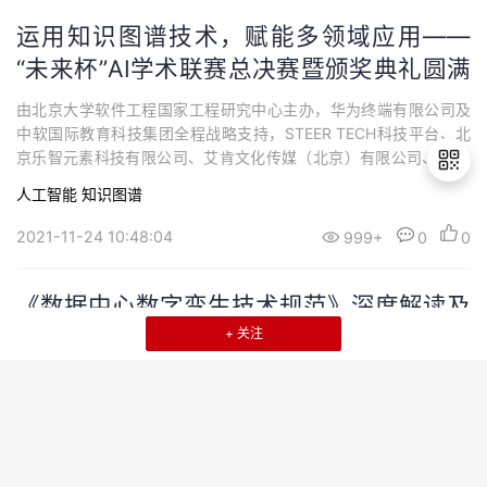
运用知识图谱技术，赋能多领域应用——
“未来杯”AI学术联赛总决赛暨颁奖典礼圆满
落幕
由北京大学软件工程国家工程研究中心主办，华为终端有限公司及
中软国际教育科技集团全程战略支持，STEER TECH科技平台、北
京乐智元素科技有限公司、艾肯文化传媒（北京）有限公司、AI TI
ME承办，华为NAIE网络人工智能平台作为技术支持战略合作伙伴的
人工智能
知识图谱
2021“未来杯高校AI挑战赛”之“AI学术联赛”赛道自2021年6月正式启
动以来，历时5个月，经过64强小组赛、32强淘汰赛的激烈角逐和
2021-11-24 10:48:04
999+
0
0
退
层层选拔，
出
登
《数据中心数字孪生技术规范》深度解读及
录
华为实践
+ 关注
2021年11月20日，中国电子节能技术协会发布的《数据中心数字孪
生技术规范》（下文简称“规范”）正式实施。华为技术有限公司作为
数据中心数字孪生的倡导者和服务提供者，以及《规范》编制的主
要参与者，对数据中心数字孪生有着独到的见解。本文针对《规
运维
范》的核心内容进行深度解读，并对华为在数据中心数字孪生技术