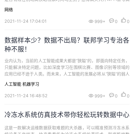
格却打不开健康码？你是否有过出差公司分部办公Wi-Fi信号不稳定
网络
正给领导汇报，关键时刻突然Wi-Fi换频被下线？与期待已久的升职
加薪完美擦肩而过……02 华为乾坤云“Wi-Fi体验调优服务”改变生
2021-11-24 17:04:01
999+
0
0
活...
数据样本少？数据不出局？联邦学习专治各
种不服！
业内认为，当前的人工智能成果大都是“狭隘”的，即面向特定任务，
只能解决特定问题，比如深度学习在围棋比赛、图像识别等领域的
应用已经不逊于人类。而未来，人工智能的发展必将从“狭隘”的弱人
工智能走向更具通用性的通用人工智能，但当前的人工智能技术距
人工智能
机器学习
离达到人类水平的通用人工智能还有很长的路要走。2017年10月16
日，UC Berkeley电气工程与计算机科学系（EECS）14位专家联合
2021-11-24 16:48:52
999+
0
0
发布了一份名为...
冷冻水系统仿真技术带你轻松玩转数据中心
这是一款解决运维数据获取难题的大杀器，可以精准预测冷冻水系