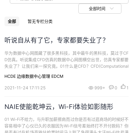
议
注
验
收
全部时间
藏
全部
暂无专栏分类
听说自从有了它，专家都要失业了？
华为数据中心网图藏了很多黑科技，其中最牛的黑科技，莫过于CF
D仿真。听说集成CFD仿真的数据中心网图横空出世，仿真专家都要
失业了？让我们来一探究竟。01什么是CFD？CFD(Computational
Fluid Dynamics)是计算流体力学的英文简称它利用计算机强大的运
HCDE
边缘数据中心管理 EDCM
算能力对各种复杂的流体力学方程进行求解可以轻松解决空气、水
等流体的流动和传热问题7月台风“烟花”登陆上海机场、高铁、客...
2021-11-24 17:11:25
999+
0
1
NAIE使能乾坤云，Wi-Fi体验如影随形
01 Wi-Fi不给力，与升职加薪擦肩而过你是否有过逛商场的时候好不
容易相中了心仪已久的衣服因为Wi-Fi信号差始终打不开付款码？你
是否有过在机场高铁站检票时间马上到了急得满头大汗Wi-Fi信号满