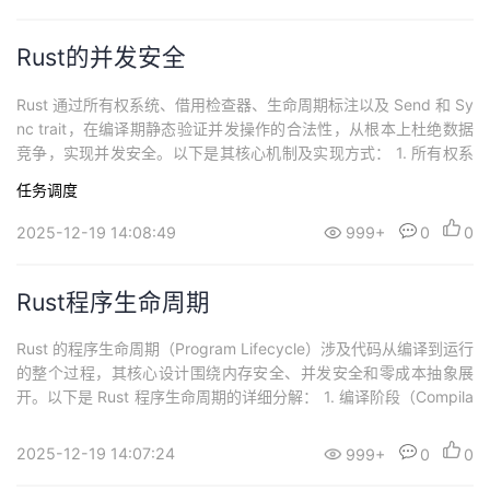
Rust的并发安全
Rust 通过所有权系统、借用检查器、生命周期标注以及 Send 和 Sy
nc trait，在编译期静态验证并发操作的合法性，从根本上杜绝数据
竞争，实现并发安全。以下是其核心机制及实现方式： 1. 所有权系
统：独占数据访问权单一所有权：每个值在任意时刻只能有一个所
任务调度
有者。当所有权转移至另一个线程时，原线程无法再访问该数据，
避免共享可变状态。let data = vec![1, 2, 3];st...
2025-12-19 14:08:49
999+
0
0
Rust程序生命周期
Rust 的程序生命周期（Program Lifecycle）涉及代码从编译到运行
的整个过程，其核心设计围绕内存安全、并发安全和零成本抽象展
开。以下是 Rust 程序生命周期的详细分解： 1. 编译阶段（Compila
tion）Rust 的编译过程分为多个阶段，确保代码在运行前满足严格
的类型和所有权规则：词法分析（Lexical Analysis）将源代码分解
2025-12-19 14:07:24
999+
0
0
为标记（tokens），如关键字...