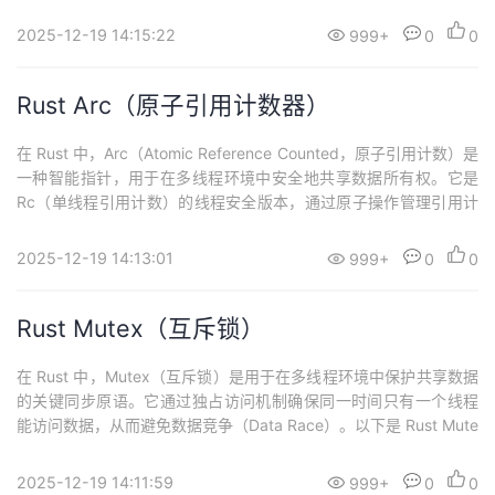
针 (1) Box<T>：堆分配用途：将数据存储在堆上，明确表示所有权
转移。特点：适用于大型数据（避免栈溢出）。实现 Deref 和 Drop
2025-12-19 14:15:22
999+
0
0
trait。支持递归类型（如链表、树）。 示例...
Rust Arc（原子引用计数器）
在 Rust 中，Arc（Atomic Reference Counted，原子引用计数）是
一种智能指针，用于在多线程环境中安全地共享数据所有权。它是
Rc（单线程引用计数）的线程安全版本，通过原子操作管理引用计
数，确保线程间的安全共享。以下是关于 Arc 的详细解析： 核心特
性线程安全的所有权共享Arc 允许多个线程同时持有数据的所有权，
2025-12-19 14:13:01
999+
0
0
数据在所有引用被释放前不会被销毁。通过 Arc::c...
Rust Mutex（互斥锁）
在 Rust 中，Mutex（互斥锁）是用于在多线程环境中保护共享数据
的关键同步原语。它通过独占访问机制确保同一时间只有一个线程
能访问数据，从而避免数据竞争（Data Race）。以下是 Rust Mute
x 的详细用法和核心机制： 1. 基本用法 创建和锁定 Mutexuse std::
sync::Mutex;fn main() { let counter = Mutex::new(...
2025-12-19 14:11:59
999+
0
0