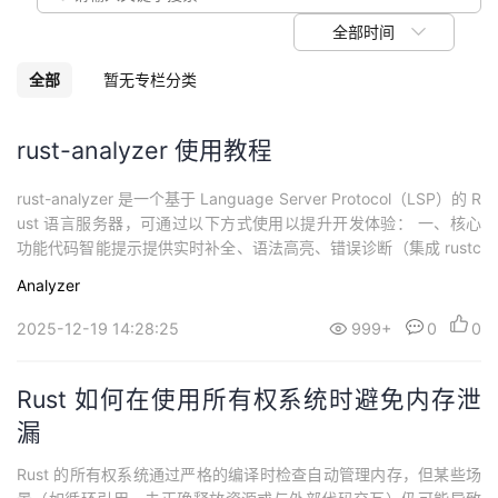
我
注
的
开
全部时间
的
Programs
发
全部
暂无专栏分类
支
者
rust-analyzer 使用教程
持
学
rust-analyzer 是一个基于 Language Server Protocol（LSP）的 R
ust 语言服务器，可通过以下方式使用以提升开发体验： 一、核心
我
堂
功能代码智能提示提供实时补全、语法高亮、错误诊断（集成 rustc
和 clippy），直接在编辑器中显示编译错误和警告。示例：输入 let
Analyzer
的
我
x = 时，自动提示变量类型、方法调用等。导航功能跳转到定义：按
我
住 Ctrl（或 C...
2025-12-19 14:28:25
999+
0
0
技
的
的
我
Rust 如何在使用所有权系统时避免内存泄
术
云
课
的
我
漏
支
声
程
认
的
我
Rust 的所有权系统通过严格的编译时检查自动管理内存，但某些场