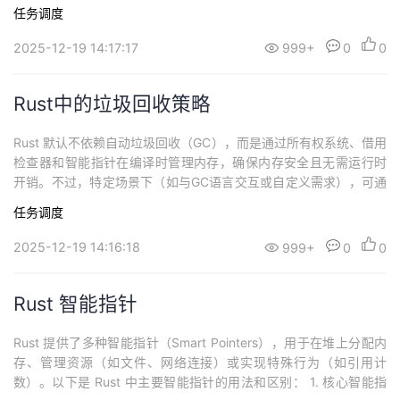
释： Rust 内存管理的核心机制所有权系统唯一所有权：每个值有且
任务调度
只有一个所有者（变量），当所有者离开作用域时，其拥有的值会
被自动释放（通过 Drop trait）。移动语义（Move）：赋值或传参
2025-12-19 14:17:17
999+
0
0
会转移所有权，原...
Rust中的垃圾回收策略
Rust 默认不依赖自动垃圾回收（GC），而是通过所有权系统、借用
检查器和智能指针在编译时管理内存，确保内存安全且无需运行时
开销。不过，特定场景下（如与GC语言交互或自定义需求），可通
过第三方库或扩展机制引入垃圾回收。以下是Rust内存管理的核心
任务调度
策略及扩展方案： 一、Rust默认的内存管理机制所有权系统（Own
ership）唯一所有权：每个值有且只有一个所有者（变量），当所有
2025-12-19 14:16:18
999+
0
0
者离开作用域时，...
Rust 智能指针
Rust 提供了多种智能指针（Smart Pointers），用于在堆上分配内
存、管理资源（如文件、网络连接）或实现特殊行为（如引用计
数）。以下是 Rust 中主要智能指针的用法和区别： 1. 核心智能指