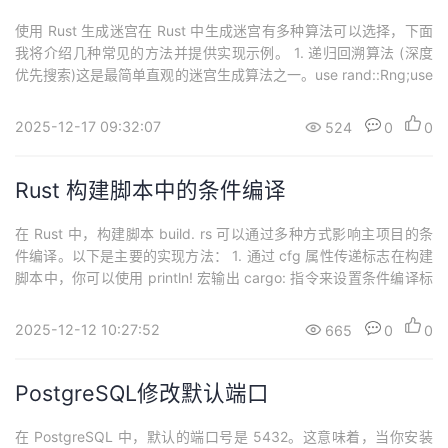
使用 Rust 生成迷宫在 Rust 中生成迷宫有多种算法可以选择，下面
我将介绍几种常见的方法并提供实现示例。 1. 递归回溯算法 (深度
优先搜索)这是最简单直观的迷宫生成算法之一。use rand::Rng;use
std::fmt;#[derive(Debug, Clone, Copy, PartialEq)]enum Cell { W
all, Path,}struct M...
2025-12-17 09:32:07
524
0
0
Rust 构建脚本中的条件编译
在 Rust 中，构建脚本 build. rs 可以通过多种方式影响主项目的条
件编译。以下是主要的实现方法： 1. 通过 cfg 属性传递标志在构建
脚本中，你可以使用 println! 宏输出 cargo: 指令来设置条件编译标
志：// build.rsfn main() { if std::env::var("TARGET").unwrap().co
ntains("windows")...
2025-12-12 10:27:52
665
0
0
PostgreSQL修改默认端口
在 PostgreSQL 中，默认的端口号是 5432。这意味着，当你安装