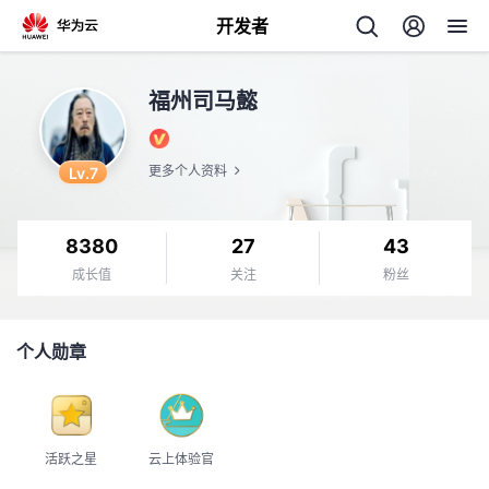
开发者
返
福州司马懿
回
Lv.7
更多个人资料
8380
27
43
个
成长值
关注
粉丝
我
人
个人勋章
的
主
开
页
活跃之星
云上体验官
发