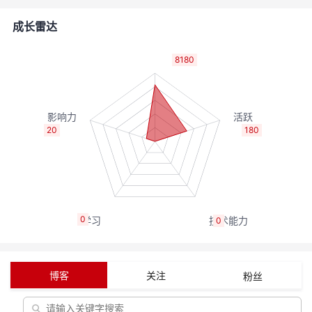
者
成长雷达
我
8180
的
我
博
的
我
20
180
客
论
的
我
坛
圈
的
我
0
0
子
直
的
我
我
播
活
的
博客
关注
粉丝
我
动
关
的