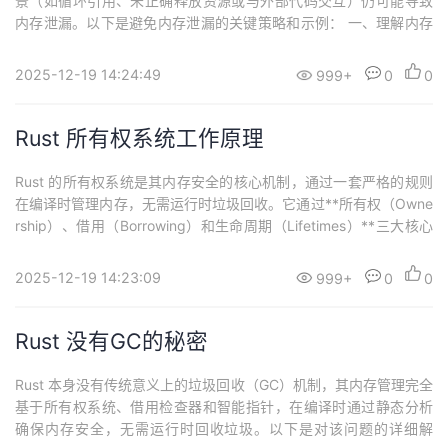
景（如循环引用、未正确释放资源或与外部代码交互）仍可能导致
持
建
证
实
的
内存泄漏。以下是避免内存泄漏的关键策略和示例： 一、理解内存
泄漏的常见原因循环引用当两个或多个数据结构互相引用（如 Rc<T
议
验
收
> + RefCell<T> 或 Arc<T> + Mutex<T>），且引用计数无法归零
2025-12-19 14:24:49
999+
0
0
时，内存无法释放。示例：use std::rc::Rc;u...
藏
Rust 所有权系统工作原理
Rust 的所有权系统是其内存安全的核心机制，通过一套严格的规则
在编译时管理内存，无需运行时垃圾回收。它通过**所有权（Owne
rship）、借用（Borrowing）和生命周期（Lifetimes）**三大核心
概念，确保内存的分配、使用和释放始终安全可控。以下是其工作
原理的详细说明： 一、所有权（Ownership）的三大规则所有权系
2025-12-19 14:23:09
999+
0
0
统基于以下三条核心规则，由编译器强制执行：每个值有且只有...
Rust 没有GC的秘密
Rust 本身没有传统意义上的垃圾回收（GC）机制，其内存管理完全
基于所有权系统、借用检查器和智能指针，在编译时通过静态分析
确保内存安全，无需运行时回收垃圾。以下是对该问题的详细解