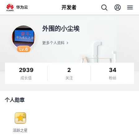
开发者
返
外围的小尘埃
回
更多个人资料
Lv.6
2939
2
34
个
成长值
关注
粉丝
我
人
个人勋章
的
主
开
页
活跃之星
发