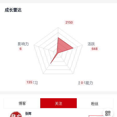
者
成长雷达
我
2150
的
我
博
的
我
6
648
客
论
的
我
坛
圈
的
我
135
0
子
直
的
我
我
播
活
的
博客
关注
粉丝
我
动
关
的
张辉