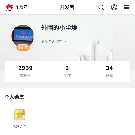
开发者
返
外围的小尘埃
回
更多个人资料
Lv.6
2939
2
34
个
成长值
关注
粉丝
我
人
个人勋章
我
的
主
我
的
开
页
活跃之星
我
的
开
发