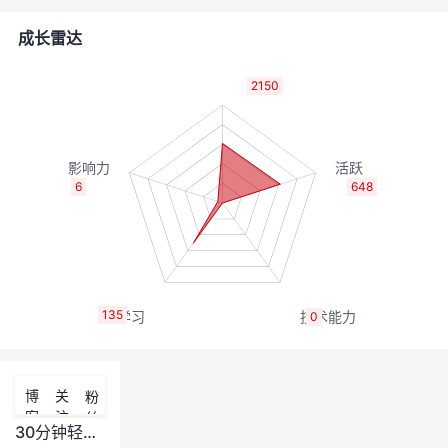
的
Programs
发
者
成长雷达
支
者
我
2150
持
学
的
我
我
堂
博
的
我
6
648
的
我
客
论
的
我
我
技
的
坛
圈
的
我
的
我
135
0
术
云
子
直
的
我
课
的
我
支
声
播
活
的
程
认
的
我
博
关
粉
客
注
丝
持
建
动
关
证
实
的
30分钟轻松搭建网站应用