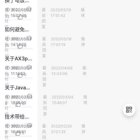
换了电饭煲后变穷
812
发
2022/05/12
最
小小2018
2022/05/19
版
会员中心
布
15:07:40
后
17:51:42
块
32
0
时
回
间
复
如何避免错过领奖
699
发
2022/05/13
最
外围的小尘埃
2022/05/18
版
会员中心
布
14:14:52
后
17:01:19
块
25
0
时
回
间
复
关于AX3pro兑换的问题
586
发
2022/03/31
最
koalalee221
2022/04/06
版
会员中心
布
11:16:52
后
13:43:06
块
13
0
时
回
间
复
关于Java数组的那些事
680
发
2022/03/03
最
阿弥陀佛
2022/03/04
版
会员中心
布
19:55:00
后
15:46:07
块
4
0
时
回
间
复
技术带给我的思考
593
发
2022/02/26
最
赫塔穆勒
2022/02/26
版
会员中心
布
16:49:01
后
21:01:25
块
2
0
退
时
回