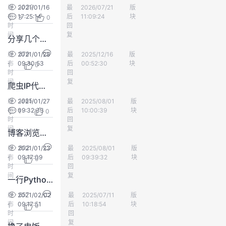
1039
发
2021/01/16
最
yd_213076323
2026/07/21
版
会员中心
议
注
验
收
布
17:25:14
后
11:09:24
块
3
0
时
回
间
藏
复
分享几个开源的框架
879
发
2021/01/28
最
ericyonng
2025/12/16
版
会员中心
布
09:30:53
后
00:52:30
块
1
0
时
回
间
复
爬虫IP代理池代码记录
1985
发
2021/01/27
最
AmosHugo
2025/08/01
版
会员中心
布
09:32:33
后
10:00:39
块
1
0
时
回
间
复
博客浏览量刷新
802
发
2021/01/23
最
AmosHugo
2025/08/01
版
会员中心
布
09:17:09
后
09:39:32
块
1
0
时
回
间
复
一行Python代码能做出的事情1
657
发
2021/02/02
最
AmosHugo
2025/07/11
版
会员中心
布
09:17:51
后
10:18:54
块
1
0
时
回
间
复