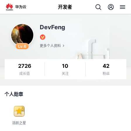
开发者
返
DevFeng
回
Lv.6
更多个人资料
2726
10
42
个
成长值
关注
粉丝
我
人
个人勋章
我
的
主
我
的
开
页
活跃之星
我
的
开
发