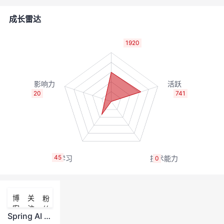
的
Programs
发
者
成长雷达
支
者
我
1920
持
学
的
我
我
堂
博
的
我
20
741
的
我
客
论
的
我
我
技
的
坛
圈
的
我
的
我
45
0
术
云
子
直
的
我
课
的
我
支
声
播
活
的
程
认
的
我
博
关
粉
客
注
丝
持
建
动
关
证
实
的
Spring AI ：Java 生态原生 AI 框架入门指南（转载）