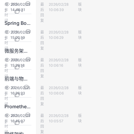
265
发
2026/02/25
最
加油O幸福
2026/02/28
版
开发平台
议
注
验
收
布
14:48:31
后
10:06:39
块
2
0
时
回
间
藏
复
Spring Boot 3.2 新特性重磅解读：虚拟线程解锁 Java 并发新高度
329
发
2026/02/25
最
加油O幸福
2026/02/28
版
开发平台
布
15:00:19
后
10:06:29
块
2
0
时
回
间
复
微服务架构下的服务网格 Istio 实战：流量治理、安全与可观测性一站式落地
389
发
2026/02/25
最
加油O幸福
2026/02/28
版
开发平台
布
15:39:18
后
10:06:16
块
2
0
时
回
间
复
前端与物联网设备实时数据交互中的协议优化与安全性实践
33
发
2026/02/25
最
加油O幸福
2026/02/28
版
开发平台
布
16:36:23
后
10:06:06
块
2
0
时
回
间
复
Prometheus+Grafana+Alertmanager 监控体系搭建与告警优化实战
262
发
2026/02/25
最
加油O幸福
2026/02/28
版
开发平台
布
16:45:07
后
10:05:57
块
2
0
时
回
间
复