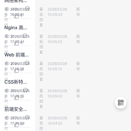
网络架构演进：云原生网络、SD-WAN与边缘计算融合实战解析
146
发
2026/02/25
最
加油O幸福
2026/02/28
版
开发平台
布
16:52:41
后
10:05:33
块
2
0
时
回
间
复
Nginx 高性能配置与反向代理、负载均衡实战
51
发
2026/02/25
最
加油O幸福
2026/02/28
版
开发平台
布
17:07:41
后
10:05:23
块
2
0
时
回
间
复
Web 前端开发趋势：元框架、WebGPU 与 AI 协作
216
发
2026/02/25
最
加油O幸福
2026/02/28
版
开发平台
布
17:13:28
后
10:05:13
块
2
0
时
回
间
复
CSS新特性实战：容器查询、层叠层、子网格与CSS Houdini，解锁布局新可能
39
发
2026/02/25
最
加油O幸福
2026/02/28
版
开发平台
布
17:23:15
后
10:05:02
块
2
0
时
回
间
复
前端安全实战：全面防护 XSS 攻击的 5 种实用方案
107
发
2026/02/25
最
加油O幸福
2026/02/28
版
开发平台
布
17:31:09
后
10:04:52
块
2
0
退
时
回