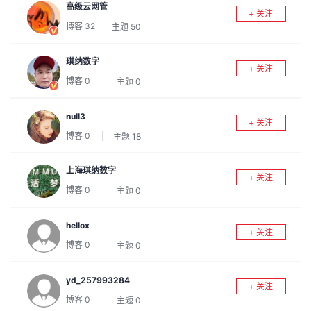
高级云网管
+ 关注
博客
32
主题
50
琪纳数字
+ 关注
博客
0
主题
0
null3
+ 关注
博客
0
主题
18
上海琪纳数字
+ 关注
博客
0
主题
0
hellox
+ 关注
博客
0
主题
0
yd_257993284
+ 关注
博客
0
主题
0