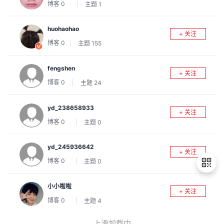
博客
0
主题
1
huohaohao
+ 关注
博客
0
主题
155
fengshen
+ 关注
博客
0
主题
24
yd_238658933
+ 关注
博客
0
主题
0
yd_245936642
+ 关注
博客
0
主题
0
小小啦啦
+ 关注
博客
0
主题
4
退
出
上滑加载中
登