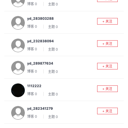
博客
0
主题
0
yd_283803288
+ 关注
博客
0
主题
0
yd_232838094
+ 关注
博客
0
主题
0
yd_289877634
+ 关注
博客
0
主题
0
1112222
+ 关注
博客
0
主题
0
yd_282341279
+ 关注
博客
0
主题
0